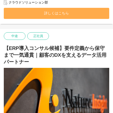
保険 ：保険の不正請求検知
クラウドソリューション部
銀行 ：ローン需要予測とターゲティング最適化
私たちが目指すもの、それは「データ分析をインフラの限界で止
通信 ：架電業務におけるコンタクト率の向上
めない。」ということです。
詳しくはこちら
不動産：賃貸マンションにおける適正賃料の予測
高度なデータ活用には、堅牢かつ柔軟な「クラウドインフラ」の
設計が不可欠です。
そこで当社は、従来のデータ活用支援に加え、
その土台となるクラウドインフラの設計・構築から一貫して手が
中途
正社員
ける体制を強化することに決めました。
「ただサーバーを立てる」のではなく、
【ERP導入コンサル候補】要件定義から保守
「データが最も効率よく循環するインフラ」を定義する。
まで一気通貫｜顧客のDXを支えるデータ活用
この新たな挑戦を共にするコアメンバーを募集します。
パートナー
■ 職種内容
AWS、Google Cloud、Azure等のマルチクラウド環境において、
お客様のビジネスに合わせデータ活用に特化したインフラの提
案・設計・構築をお任せします。
▼具体的には▼
・分析基盤インフラの設計・構築： 大規模データ処理
（ETL/ELT）に耐えうるデータレイクやDWH環境の構築。
・IaC（Infrastructure as Code）の推進： Terraformや
CloudFormationを用いた、変更に強い再現性の高いインフラ構
築。