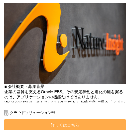
徐々に「業務ヒアリング」や「要件定義」といった最上流工程へ
と活躍の場を広げていくことが可能な環境です。
■組織構成：
2023年1月に新設・昇格したばかりの【ERPソリューション部】へ
の配属となります。
立ち上げ期の新しい部署だからこそ、古い慣習やガチガチのルー
ルはありません。
「もっとこうした方が顧客のためになる」「新しいツールを試し
たい」といったアイデアが通りやすく、自分のやりたいことに裁
量を持って挑戦できる非常に自由で風通しの良い環境です。
また、組織の拡大に伴って新たなマネジメントポストも順次発生
しているため、実力と希望に応じて早期に責任ある立場を目指せ
る環境です。
■入社後の流れ■
■ 会社概要・募集背景
まずは専任の研修担当からNetSuite等のERP製品知識をしっかり学
企業の基幹を支えるOracle EBS。その安定稼働と進化の鍵を握る
んでいただきます。
のは、アプリケーションの機能だけではありません。
その後、適性に応じたプロジェクトへリーダー候補としてアサイ
WebLogicやDB、そしてOCI（クラウド）を統合的に操る「ミドル
ン。早期から現場の舵取りをお任せします。
ウェア基盤」の設計・管理能力です。
クラウドソリューション部
私たちは、EBS R12.2以降の複雑なアーキテクチャを熟知し、
OCIへのリフト＆シフトを技術側面から牽引する、国内でも数少な
詳しくはこちら
い「EBSコアテク」に特化したチームです。