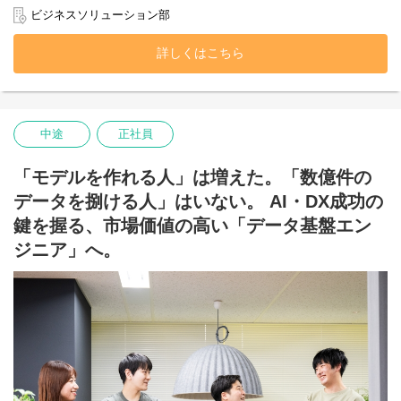
スソリューションを提供。お客様のビジネスを成功へと導くため
ビジネスソリューション部
の意思決定支援を行っています。
長年培ったSASでのデータ活用・分析のノウハウを武器に、近年
詳しくはこちら
は「Python」や「Azure」「AWS」といったクラウド領域へも事
業を急拡大させています。
おかげさまで引き合いが非常に強く、事業は好調に推移。今回
は、これからの当社を担うエンジニアを増員募集します。安定基
中途
正社員
盤の上で、新しい技術に挑戦したい方を歓迎します。
【具体的な業務内容】
「モデルを作れる人」は増えた。「数億件の
入社後は、あなたのスキルレベルに合わせた業務からスタートし
データを捌ける人」はいない。 AI・DX成功の
ます。
鍵を握る、市場価値の高い「データ基盤エン
プロジェクトには自社社員2～5名のチームで配属されます。
ジニア」へ。
「一人で客先に放り出される」ということはございませんのでご
安心ください。
＜具体的な仕事内容＞
先輩のサポートのもと、以下のような業務から徐々にお任せしま
す。
■情報系システムの開発
■データ基盤の整備
■BIシステムの開発