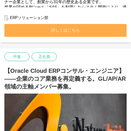
ナー企業として、創業から31年の歴史ある企業です。
世界が認めるBIツール「SAS」を利用したシステム開発により、過
去・現在・未来を捉えたビジネス・ソリューションを実践して、
お客様のビジネス成功へ導くサポートをしています。
ERPソリューション部
また、昨今ではその経験を活かし、SASだけではなく、クラウド
技術や様々なBIツールを用いて企業のデータ活用をトータルにサ
詳しくはこちら
ポートする、
「データ活用のプロフェッショナル」として活動を続けていま
す。
■業務内容
中途
正社員
ERP導入コンサルタントとして、Oracle社のクラウドERPパッケ
ージ【NetSuite】の導入支援プロジェクトへの参画 要件定義～
FIT&GAPといった上流工程を中心としたプロジェクト推進/導入案
【Oracle Cloud ERPコンサル・エンジニア】
件におけるプロジェクトマネジメント全般に携わって頂きます。
――企業のコア業務を再定義する。GL/AP/AR
■募集背景
領域の主軸メンバー募集。
元々当社はデータの加工や分析、可視化やBIといった【データの
活用、分析】の領域を強みとしてきました。しかし、コロナ禍や
DX、クラウドといった時流も相まって、当社では新たなビジネス
の柱として【データ生成】を掲げ、業務系から情報系まで幅広く
対応できるITベンダーを目指し、ERP事業がスタートしました。
ERP事業は2020年10月に文字通りゼロから始まり、そこから実績
を積み重ね、