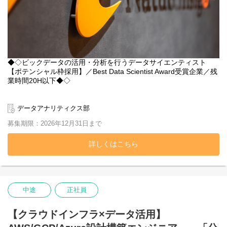
◆◇ビックデータの活用・分析を行うデータサイエンティスト
【ポテンシャル枠採用】／Best Data Scientist Award受賞企業／残
業時間20H以下◆◇
当社は高度なデータ分析サービスを提供し、お客様のビジネス成
長に貢献してまいりました。
データアナリティクス部
募集期限：2026年12月31日まで
これまで培ってきた確かな実績と、大規模データ処理や機械学習
モデルの構築・運用まで一貫して手掛ける技術力で、お客様の多
様なデータ分析ニーズに対応しています。
詳しくはこちら
当社のデータサイエンティストの仕事は、高度なデータサイエン
スと機械学習エンジニアリングを駆使して、お客様のビジネス課
題を解決へと導くことです。
当社の一員として、様々なデータ分析プロジェクトに共に携わっ
中途
正社員
ていただける方を募集しております。
【クラウドインフラ×データ活用】
■業務内容※変更の範囲：会社の定める業務
【データ分析】