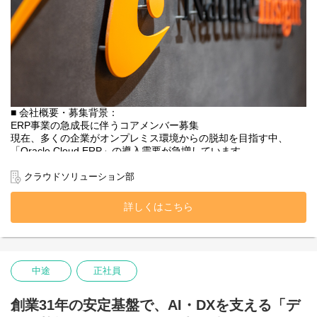
2022年5月にはOracle社から【NetSuite】のアライアンスパートナ
ーとして認定され、以降、順調に業績を伸ばしています。
今後は更なる事業拡大に向けて、たくさんの挑戦をしていきま
す。
そこで、まだまだERP事業の経験が浅い我々にお力をお貸しいた
だきたく、
【ERP導入コンサルタント】の募集をしております。
■ 会社概要・募集背景：
様々な案件に参画頂くだけでなく、事業の推進や運営、新規ソリ
ERP事業の急成長に伴うコアメンバー募集
ューションの開発など、
現在、多くの企業がオンプレミス環境からの脱却を目指す中、
これまでのご経験をフルに発揮いただき、アイデアを出して頂き
「Oracle Cloud ERP」の導入需要が急増しています。
ながら共に挑戦していただきたいと考えております。
これまでの実績により、難易度の高い大規模プロジェクトへの参
クラウドソリューション部
・今の組織では、縦割りや組織ルールの縛りによって、やりたい
画機会が増えているため、体制強化に向けた増員を行います。
ことが実現できない。
詳しくはこちら
立ち上がったばかりの組織で、製品のプロフェッショナルとし
・業務経験を生かして、事業の推進、運営に貢献していきたい。
て、事業の成長を共に牽引してくださる初期コアメンバーを募集
こんな方には是非、貴方のこれまでの知見から積極的にアイデア
いたします。
を出していただき、共に活躍していただきたいと思います。
■ 職種内容：
中途
正社員
Oracle Cloud ERP（Financials）の特に会計モジュール
（GL/AP/AR）を中心に、顧客の会計業務そのものを「あるべき
姿」へ再定義し、要件定義からシステム設計、構築、安定稼働ま
創業31年の安定基盤で、AI・DXを支える「デ
でを一気通貫で担当いただきます。