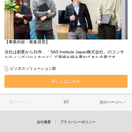
■簡易的なデータ分析・業務支援 など
＜この環境の魅力＞
▼ フルスタックなスキルが身につく
少数精鋭のチーム体制のため、縦割りではなく「要件定義〜設
計〜開発〜テスト〜リリース」までの幅広い経験を積むことが可
能です。エンジニアとしての市場価値を飛躍的に高められる環境
です。
【事業内容・募集背景】
▼ 様々な業界の「心臓部」に触れることができる
当社は創業から31年、「SAS Institute Japan株式会社」のコンサ
クライアントは金融機関・製薬メーカー・通信キャリア・流通チ
ルティングパートナーとして実績を積み重ねてきた企業です。
ェーンなどの大手企業などが中心です。業界ごとのビジネス構造
やデータの流れを深く理解できる面白さがあります。
世界標準の統計解析ソフトウェア「SAS」を用いたシステム開発
ビジネスソリューション部
を強みとし、過去・現在・未来のデータを統合的に捉えたビジネ
【主なプロジェクト実績】
スソリューションを提供。お客様のビジネスを成功へと導くため
・営業活動の最適化・DX推進（製薬）
詳しくはこちら
の意思決定支援を行っています。
➡日々蓄積されるMRの活動データを解析し、行動変容と売上最大
化を支援する可視化システムを開発。
また近年ではSASに加え、PythonやAzure、AWSといったクラウド
・マーケティングROIの最大化支援（小売・広告）
プラットフォームを活用したデータ活用支援にも注力していま
➡キャンペーンの効果予測および事後検証を行うためのデータ基盤
1/2
〈 前のページへ
次のページへ 〉
す。
を整備し、施策精度の向上に貢献。
・金融規制への堅牢な対応（銀行）
今回は、おかげさまで事業が好調に推移しており、さらなる組織
➡メガバンクにおけるバーゼル規制対応プロジェクトにて、複雑な
拡大を目指すための増員募集となります。
会社概要
プライバシーポリシー
計算ロジックを要する指標作成システムを構築。
・システム資産の安全な移行
【具体的な業務内容】