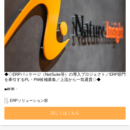
【モデルの構築・運用（MLOps）】
私たちは、分析設計から実装・開発、運用まで、一貫したサービ
スを提供しています。
さらに、モデルの実験管理、学習・デプロイの自動化、パフォー
マンス監視などを導入することで、
継続的な改善を実現するMLOpsソリューションも提供していま
す。
【人材育成への貢献】
電気通信大学の「データアントレプレナーフェロープログラム」
に参画するほか、
東京科学大学では非常勤講師としてテキストマイニングやLLMの
講義を担当するなど、
◆◇ERPパッケージ（NetSuite等）の導入プロジェクト／ERP部門
高度なデータ関連人材の育成にも力を入れています。
を牽引するPL・PM候補募集／上流から一気通貫◇◆
■実際の案件事例
■概要：
製薬 ：営業チャネルの実施回数最適化、マーケティング活動の
元々当社はデータの加工や分析、可視化やBIといった【データの
効果検証
活用、分析】の領域を強みとしてきました。しかし、コロナ禍や
ERPソリューション部
医療 ：有害事象・合併症の要因分析
DX、クラウドといった時流も相まって、当社では新たなビジネス
保険 ：保険の不正請求検知
の柱として【データ生成】を掲げ、業務系から情報系まで幅広く
銀行 ：ローン需要予測とターゲティング最適化
詳しくはこちら
対応できるITベンダーを目指し、ERP事業がスタートしました。
通信 ：架電業務におけるコンタクト率の向上
不動産：賃貸マンションにおける適正賃料の予測
ERP事業は2020年10月に文字通りゼロから始まり、そこから実績