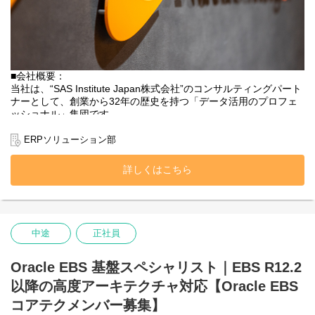
・セキュリティ・ガバナンス設計： クラウドネイティブなセキュ
リティソリューションの導入。秘匿性の高いデータを守りつつ利
便性を損なわないクラウドセキュリティの実装
・モダンなアーキテクチャ提案： サーバーレス、コンテナ
（Docker/Kubernetes）を活用したこう拡張・低コストな構成の提
案。
■会社概要：
■このポジションの独自性・他のインフラ職と異なる点
当社は、“SAS Institute Japan株式会社”のコンサルティングパート
単なるリフト＆シフト（移行）だけではありません。
ナーとして、創業から32年の歴史を持つ「データ活用のプロフェ
弊社のデータサイエンティストやBIエンジニアと連携し、
ッショナル」集団です。
「どんなインフラなら分析が爆速になるか？」を追求する、デー
世界的なBIツール「SAS」を用いたシステム開発で培った圧倒的な
タエンジニアリングに近いインフラ構築を経験できます。
知見をベースに、近年はクラウドERP（NetSuiteなど）や最新のBI
ERPソリューション部
ツールを掛け合わせ、企業のビジネス成功をトータルにサポート
■勤務地：東京都内、都内近郊（埼玉・神奈川等）のプロジェクト
しています。
詳しくはこちら
先
■職種内容：
Oracle社のクラウドERPシステム「NetSuite」等の導入支援プロジ
ェクトに参画していただきます。
クライアントは中堅・中小企業を中心に、広告業や小売業、さら
中途
正社員
には宇宙開発事業まで多岐にわたります。
一部機能の切り出しではなく、全社横断的なプロジェクトにおい
て、顧客の経営層や業務部門と直接コミュニケーションを取りな
Oracle EBS 基盤スペシャリスト｜EBS R12.2
がら進めます。
以降の高度アーキテクチャ対応【Oracle EBS
最初はあなたの強みである「設計〜開発〜テスト」のフェーズか
コアテクメンバー募集】
ら入っていただき、