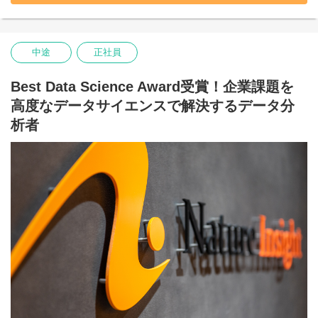
今回、加速するクラウド移行需要に応えるため、
技術の核心を担うコアメンバーを募集します。
中途
正社員
■職種内容
Oracle EBSにおけるミドルウェア層（WebLogic Server, Oracle
HTTP Server）およびDB層の設計・構築・最適化をお任せしま
Best Data Science Award受賞！企業課題を
す。
高度なデータサイエンスで解決するデータ分
▼ 具体的には
析者
・次世代基盤の設計・構築：EBS R12.2のインストール、Rapid
Cloneを用いた環境複製、ミドルウェア全体の最適化設計。
・高可用なメンテナンス設計： オンラインパッチ（ADOP）の運
用設計や、システムを止めないためのCPU/PSUパッチ適用計画の
策定。
・OCIへのトランスフォーメーション： オンプレミスEBSのOCI移
行（Lift & Shift）設計、Cloud Managerを活用した高度な自動化の
実装。
・パフォーマンス・チューニング： コンカレント・マネージャの
最適化、JVMチューニング、ネットワーク遅延の解消などのパフ
ォーマンスの最大化。
■このポジションの専門性
プログラムのソースコードを書くのではなく、
「システムが動く環境そのもの」をプログラムするように構築し