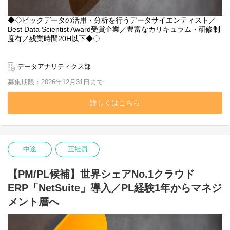
ます。
「ADOPの挙動が怪しい」「クローンが失敗する」といった難題に
◆◇ビックデータの活用・分析を行うデータサイエンティスト／
対し、
Best Data Scientist Award受賞企業／豊富なカリキュラム・研修制
ログから真因を突き止め解決する、EBS界のドクターのような存
度有／残業時間20H以下◆◇
在です。
当社は高度なデータ分析サービスを提供し、お客様のビジネス成
■勤務地：東京都内、都内近郊（※神奈川、埼玉等）のプロジェク
長に貢献してまいりました。
ト先
データアナリティクス部
募集期限：2026年12月31日まで
これまで培ってきた確かな実績と、大規模データ処理や機械学習
■チーム組織構成
モデルの構築・運用まで一貫して手掛ける技術力で、お客様の多
・配属部署：クラウドソリューション部
様なデータ分析ニーズに対応しています。
詳しくはこちら
当社のデータサイエンティストの仕事は、高度なデータサイエン
スと機械学習エンジニアリングを駆使して、お客様のビジネス課
題を解決へと導くことです。
当社の一員として、様々なデータ分析プロジェクトに共に携わっ
中途
正社員
ていただける方を募集しております。
【PM/PL候補】世界シェアNo.1クラウド
■業務内容※変更の範囲：会社の定める業務
【データ分析】
ERP「NetSuite」導入／PL経験1年からマネジ
SASやDatabricksなどの分析環境を活用し、データの加工から分
メント層へ
析、そして結果の可視化まで、一連のデータ分析業務を行いま
す。
また、ヒアリングを通じて、お客様が抱えるビジネス課題を特定
し、課題解決に向けた分析を企画・設計・提案します。