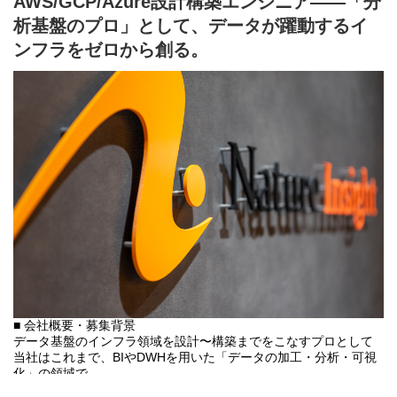
AWS/GCP/Azure設計構築エンジニア――「分
SASやDatabricksなどの分析環境を活用し、データの加工から分
析基盤のプロ」として、データが躍動するイ
析、そして結果の可視化まで、一連のデータ分析業務を行いま
す。
ンフラをゼロから創る。
また、ヒアリングを通じて、お客様が抱えるビジネス課題を特定
し、課題解決に向けた分析を企画・設計・提案します。
【モデルの構築・運用（MLOps）】
私たちは、分析設計から実装・開発、運用まで、一貫したサービ
スを提供しています。
さらに、モデルの実験管理、学習・デプロイの自動化、パフォー
マンス監視などを導入することで、
継続的な改善を実現するMLOpsソリューションも提供していま
す。
【人材育成への貢献】
電気通信大学の「データアントレプレナーフェロープログラム」
に参画するほか、
東京科学大学では非常勤講師としてテキストマイニングやLLMの
講義を担当するなど、
高度なデータ関連人材の育成にも力を入れています。
■ 会社概要・募集背景
■実際の案件事例
データ基盤のインフラ領域を設計〜構築までをこなすプロとして
製薬 ：営業チャネルの実施回数最適化、マーケティング活動の
当社はこれまで、BIやDWHを用いた「データの加工・分析・可視
効果検証
化」の領域で
医療 ：有害事象・合併症の要因分析
圧倒的な強みを発揮してきました。