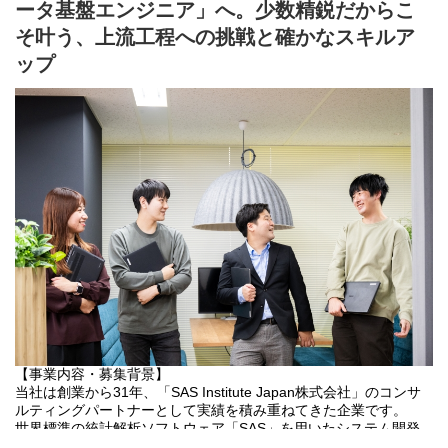
ータ基盤エンジニア」へ。少数精鋭だからこ
▼具体的には▼
そ叶う、上流工程への挑戦と確かなスキルア
・業務要件定義・Fit&Gap分析：単に要望を聞くのではなく、 顧
ップ
客の現行業務を整理し、Oracle Cloud ERPの標準プロセスをベー
スとした「あるべき業務フロー」を提案・策定。
・システム設計・設定： GL（総勘定元帳）、AP（債務管理）、
AR（債権管理）のパラメータ設計および環境構築。
・移行・連携設計： 既存システムからのデータ移行、周辺システ
ム（銀行、購買、経費精算等）とのデータ連携設計。
・チェンジマネジメント：新システム導入による「業務変化」を
顧客が受け入れ、使いこなすことができるようにするためのマニ
ュアル作成やユーザー教育、稼働後の定着化支援。
■ このポジションの専門性
プログラムを1から書く仕事ではありません。世界標準のパッケー
ジが持つ膨大な機能の中から、「どの機能をどう組み合わせれ
ば、その企業の経営が進化するか」をパズルのように組み立て
る、極めて上流のエンジニアリングです。
■勤務地：東京都内、都内近郊（埼玉、神奈川等）のプロジェクト
先
【事業内容・募集背景】
当社は創業から31年、「SAS Institute Japan株式会社」のコンサ
ルティングパートナーとして実績を積み重ねてきた企業です。
世界標準の統計解析ソフトウェア「SAS」を用いたシステム開発
を強みとし、過去・現在・未来のデータを統合的に捉えたビジネ