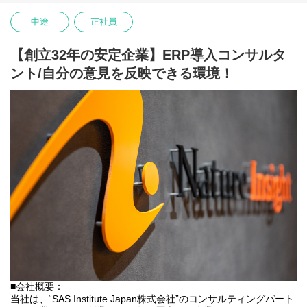
を積み重ね、
2022年5月にはOracle社から【NetSuite】のアライアンスパートナ
中途
正社員
ーとして認定され、以降、順調に業績を伸ばしています。
今後は更なる事業拡大に向けて、たくさんの挑戦をしていきま
【創立32年の安定企業】ERP導入コンサルタ
す。
ント/自分の意見を反映できる環境！
そこで、まだまだERP事業の経験が浅い我々にお力をお貸しいた
だきたく、
ERP事業のPL・PM候補の募集をしております。
■仕事内容：
NetSuite等のERP導入プロジェクトにおいて、要件定義から開発、
プロジェクト管理まで幅広く携わっていただきます。
★案件参画： 顧客へのヒアリング、業務フローの設計、NetSuite
のカスタマイズなど、上流から下流まで一気通貫で携わります。
★プロジェクト管理： スケジュールの管理、メンバーのタスク割
り当て、顧客との折衝、技術的なフォローアップ。
■入社後の流れ
まずは専任の研修担当からNetSuite等のERP製品知識をしっかり学
んでいただきます。その後、適性に応じたプロジェクトへリーダ
ー候補としてアサイン。早期から現場の舵取りをお任せします。
■会社概要：
当社は、“SAS Institute Japan株式会社”のコンサルティングパート