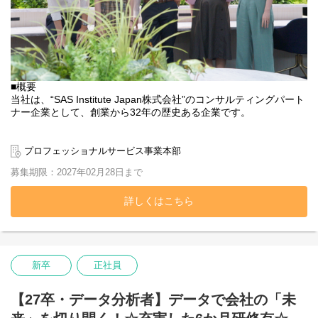
■概要
当社は、“SAS Institute Japan株式会社”のコンサルティングパート
ナー企業として、創業から32年の歴史ある企業です。
世界が認めるBIツール「SAS」を利用したシステム開発により、過
去・現在・未来を捉えたビジネス・ソリューションを実践して、
プロフェッショナルサービス事業本部
お客様のビジネス成功へ導くサポートをしています。
募集期限：2027年02月28日まで
また、昨今ではその経験を活かし、SASだけではなく、クラウド
技術や様々なBIツールを用いて企業のデータ活用をトータルにサ
詳しくはこちら
ポートする、「データ活用のプロフェッショル」として活動を続
けています。
今回、売り上げ拡大に伴い、営業担当を募集いたします。
新卒
正社員
また、働くからには、「 仕事 ＝ ただ働く 」ではなく
『 仕事 ＝ 面白い 』と思えるキャリアを描いてほしい。
【27卒・データ分析者】データで会社の「未
IT業界に身を置きたい動機や、やりたいことは人それぞれ。