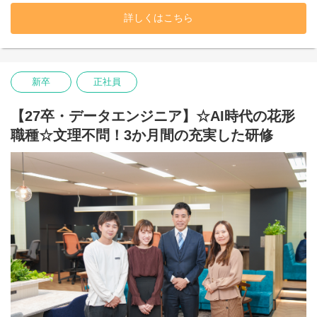
登場から50年以上を経た現在も、
世界中の企業で信頼されるデータ解析のデファクトスタンダード
詳しくはこちら
です。
あらゆるビジネスがデータと直結する現代。
膨大な蓄積データから「次の一手」を導き出すビッグデータ活用
は、企業の死活問題を握る最重要課題となっています。
新卒
正社員
私たちはSASを筆頭に最新のテクノロジーを駆使して企業の意思
決定を支えています。
【27卒・データエンジニア】☆AI時代の花形
---------------------------
職種☆文理不問！3か月間の充実した研修
★SAS、そして最新プラットフォームの強み
---------------------------
ネイチャーインサイトが強みとするのは、単なるデータの可視化
に留まらず、
未来の動向を予測する「高度なアナリティクス」です。
現在は、長年培ったSASの深い知見をベースに、
Databricksに代表されるレイクハウス・プラットフォームや、
Python等を用いたオープンソース環境など、時代の先端を行く技
術を積極的に取り入れています。
★進化するデータ活用支援★
抜群の安定感を誇る「SAS」と、大量のデータを高速かつ柔軟に
処理できる「Databricks」。
これらを組み合わせることで、