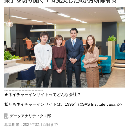
来」を切り開く！☆充実した6か月研修有☆
それぞれに即戦力として活躍できる場があります。
今できることを伸ばすのはもちろん、
近い将来関わってみたい案件・分野や使ってみたい言語など、
未来の自分が身に付けて行きたいものへのアンテナを張ってくだ
さい。
最低月1回は"個々でフォローアップミーティング"があるので、
その時その時の“興味のあること”を教えてください。
自信を持ってキャリアを積んでいけるよう一緒に次のステップを
考えています！！
---------------------------
★ネイチャーインサイトってどんな会社？
---------------------------
私たちネイチャーインサイトは、1995年にSAS Institute Japanの
第一期コンサルティングパートナーに認定された、
データ活用領域のスペシャリスト集団です。
データアナリティクス部
「SAS」は、かつてアポロ計画にも採用された歴史を持ち、
募集期限：2027年02月28日まで