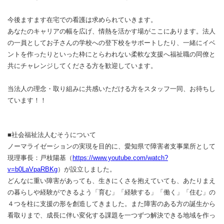
今後ますます在宅での看護は求められていきます。
あなたのキャリアの幅を広げ、情熱を活かす場がここにあります。法人
の一員としてお子さんの学校への登下校をサポートしたり、一緒にイベ
ントを作ったりといった枠にとらわれない柔軟な支援へ福祉職の同僚と
共にチャレンジしてくださる方を歓迎しています。
当法人の理念・取り組みに共感いただける方をスタッフ一同、お待ちし
ています！！
■社会福祉法人むそうについて
ノーマライゼーションの実現を目的に、愛知県で障害者支事業所として
現理事長：戸枝陽基（
https://www.youtube.com/watch?
v=b0LaVpaRBKg
）が設立しました。
どんなに重い障害があっても、生きにくさを抱えていても、あたりまえ
の暮らしや経験ができるよう「育む」「経験する」「働く」「住む」の
４つを柱に支援の形を創造してきました。また障害のある方の誕生から
看取りまで、成長に伴い変化する課題を一つずつ解決できる地域を作っ