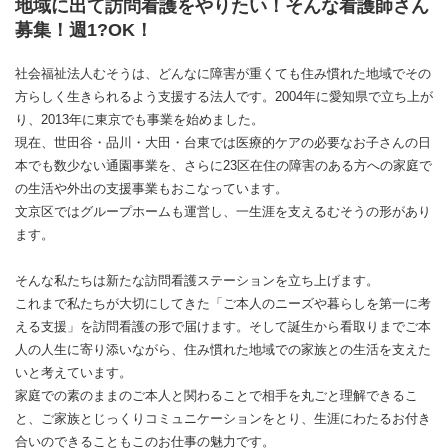
地域に出て訪問看護をやりたい！そんな看護師さん
募集！週1?OK！
社会福祉法人むそうは、どんなに障害が重くても住み慣れた地域でその
方らしく生きられるよう支援する法人です。2004年に愛知県で立ち上が
り、2013年に東京でも事業を始めました。
現在、世田谷・品川・大田・台東では医療的ケアの必要なお子さんの日
本でも数少ない通園事業を、さらに23区在住の障害のある方への家庭で
の生活や外出の支援事業もおこなっています。
文京区ではグループホームも運営し、一生涯を支えるむそうの形があり
ます。
そんな私たちは新たな訪問看護ステーションを立ち上げます。
これまで私たちが大切にしてきた「ご本人のニーズや暮らしを第一に考
える支援」を訪問看護の形で届けます。そして誕生から看取りまでご本
人の人生に寄り添いながら、住み慣れた地域での家族との生活を支えた
いと考えています。
家庭での素のままのご本人と関わることで相手を丸ごと理解できるこ
と、ご家族とじっくりコミュニケーションをとり、生涯にわたるお付き
合いのできることもこのお仕事の魅力です。