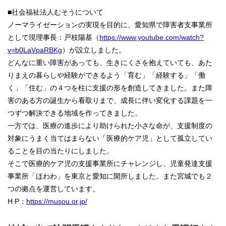
■社会福祉法人むそうについて
ノーマライゼーションの実現を目的に、愛知県で障害者支事業所
として現理事長：戸枝陽基（
https://www.youtube.com/watch?
v=b0LaVpaRBKg
）が設立しました。
どんなに重い障害があっても、生きにくさを抱えていても、あた
りまえの暮らしや経験ができるよう「育む」「経験する」「働
く」「住む」の４つを柱に支援の形を創造してきました。また障
害のある方の誕生から看取りまで、成長に伴い変化する課題を一
つずつ解決できる地域を作ってきました。
一方では、医療の進歩により助けられた小さな命が、支援制度の
対象にうまく当てはまらない「医療的ケア児」として孤立してい
ることを目の当たりにしました。
そこで医療的ケア児の支援事業所にチャレンジし、児童発達支援
事業所「ほわわ」を東京と愛知に開所しました。また宮城でも２
つの拠点を運営しています。
H P：
https://musou.or.jp/