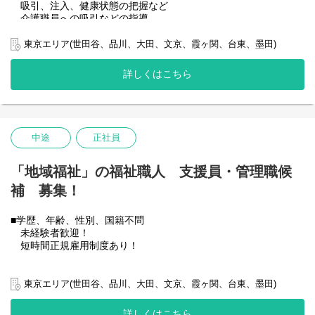
吸引、注入、健康状態の把握など
介護職員への吸引などの指導
23区どこへでも訪問してくださる方、大歓迎です！ご自宅付
近、勤務可能な範囲でももちろんOK！
東京エリア(世田谷、品川、大田、文京、霞ヶ関、台東、墨田)
＊生活支援
詳しくはこちら
余暇支援、生活体験支援、地域生活支援
地域の中で当たり前に生活していくことを24時間365日サポート
します。
食事介助、入浴介助、移動支援など暮らしにあわせた支援をし
ます。
中途
正社員
＊発達支援
医療的ケアの必要なお子さんや発達への個別配慮の必要なお子
「地域福祉」の福祉職人 支援員・管理職候
さんへ、子どもらしく発達していけるようサポートします。
補 募集！
＊暮らしの支援
グループホームでのその人らしい暮らしをサポートします。
■学歴、年齢、性別、国籍不問
未経験者歓迎！
＊就労活動
短時間正規雇用制度あり！
利用者のニーズにあわせて活動を考えます。
利用者さんの得意なことや好きなことを活かして地域とつなが
■仕事内容
るサポートをします。
＊生活支援
東京エリア(世田谷、品川、大田、文京、霞ヶ関、台東、墨田)
余暇支援、社会体験支援、地域生活支援
地域の中で当たり前に生活していくことをサポートします。
■こんな方と働きたい！
詳しくはこちら