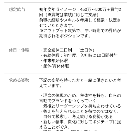
想定給与
初年度年収イメージ：450万～800万＋賞与2
回（※賞与は業績に応じて支給）
前職の経験やスキルを考慮して相談・決定さ
せていただきます。
※アウトプット次第で、早い時期での昇給が
期待されるポジションです。
休日・休暇
・完全週休二日制 （土日休）
・有給休暇：初年度、入社時に10日間付与
・年末年始休暇
・産休/育休休暇
求める姿勢
下記の姿勢を持った方と一緒に働きたいと考
えています。
・理念の体現のため、主体性を持ち、自らの
言動でブランドをつくっていく
気概とリーダーシップを持ちあわせている
・答えを与えられることを待つのではなく、
自分で模索し、考え続ける姿勢がある
・新しい物事、変化に対してポジティブに捉
えることができ、