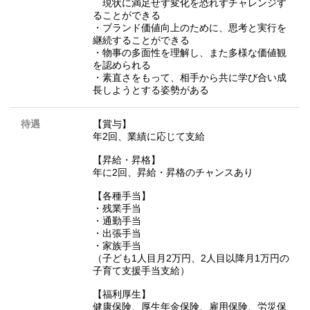
現状に満足せず変化を恐れずチャレンジす
ることができる
・ブランド価値向上のために、思考と実行を
継続することができる
・物事の多面性を理解し、また多様な価値観
を認められる
・素直さをもって、相手から共に学び合い成
長しようとする姿勢がある
待遇
【賞与】
年2回、業績に応じて支給
【昇給・昇格】
年に2回、昇給・昇格のチャンスあり
【各種手当】
・残業手当
・通勤手当
・出張手当
・家族手当
（子ども1人目月2万円、2人目以降月1万円の
子育て支援手当支給）
【福利厚生】
健康保険、厚生年金保険、雇用保険、労災保