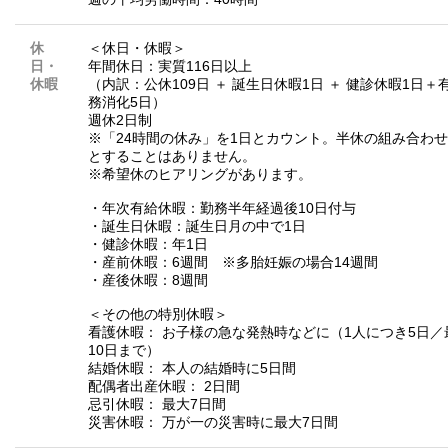
休
＜休日・休暇＞
日・
年間休日：実質116日以上
休暇
（内訳：公休109日 ＋ 誕生日休暇1日 ＋ 健診休暇1日＋
務消化5日）
週休2日制
※「24時間の休み」を1日とカウント。半休の組み合わせ
とすることはありません。
※希望休のヒアリングがあります。
・年次有給休暇：勤務半年経過後10日付与
・誕生日休暇：誕生日月の中で1日
・健診休暇：年1日
・産前休暇：6週間 ※多胎妊娠の場合14週間
・産後休暇：8週間
＜その他の特別休暇＞
看護休暇： お子様の急な発熱時などに（1人につき5日／
10日まで）
結婚休暇： 本人の結婚時に5日間
配偶者出産休暇： 2日間
忌引休暇： 最大7日間
災害休暇： 万が一の災害時に最大7日間