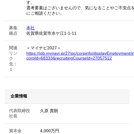
す。
選考要素はございませんので、気になることやご不安点
にご相談ください。
募集
本社
拠点
佐賀県佐賀市水ケ江1-1-11
関連
＜マイナビ2027＞
リン
https://job.mynavi.jp/27/pc/corpinfo/displayEmployment/i
corpId=68333&recruitingCourseId=27057512
ク
先：
１
企業情報
代表取締役
久原 貴朗
社長
資本金
4,000万円