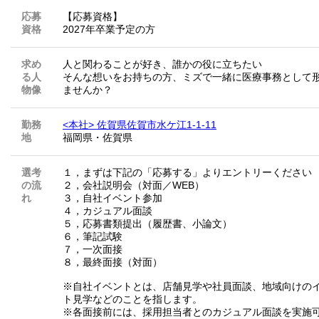
応募
【応募資格】
資格
2027年卒業予定の方
求め
人と関わることが好き、誰かの役に立ちたい
る人
そんな想いをお持ちの方、ミズで一緒に医療事務として
物像
ませんか？
勤務
<本社> 佐賀県佐賀市水ケ江1-1-11
地
福岡県
・
佐賀県
選考
１，まずは下記の「応募する」よりエントリーください
の流
２，会社説明会（対面／WEB）
れ
３，自社イベント参加
４，カジュアル面談
５，応募書類提出（履歴書、小論文）
６，筆記試験
７，一次面接
８，最終面接（対面）
※自社イベントとは、店舗見学や社員面談、地域向けの
ト見学などのことを指します。
※各面接前には、採用担当者とのカジュアル面談を実施