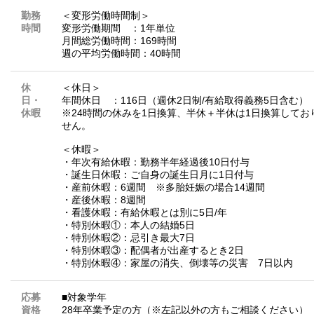
勤務
＜変形労働時間制＞
時間
変形労働期間 ：1年単位
月間総労働時間：169時間
週の平均労働時間：40時間
休
＜休日＞
日・
年間休日 ：116日（週休2日制/有給取得義務5日含む）
休暇
※24時間の休みを1日換算、半休＋半休は1日換算してお
せん。
＜休暇＞
・年次有給休暇：勤務半年経過後10日付与
・誕生日休暇：ご自身の誕生日月に1日付与
・産前休暇：6週間 ※多胎妊娠の場合14週間
・産後休暇：8週間
・看護休暇：有給休暇とは別に5日/年
・特別休暇①：本人の結婚5日
・特別休暇②：忌引き最大7日
・特別休暇③：配偶者が出産するとき2日
・特別休暇④：家屋の消失、倒壊等の災害 7日以内
応募
■対象学年
資格
28年卒業予定の方（※左記以外の方もご相談ください）