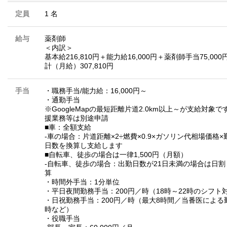
定員
1 名
給与
薬剤師
＜内訳＞
基本給216,810円＋能力給16,000円＋薬剤師手当75,00
計（月給）307,810円
手当
・職務手当/能力給：16,000円～
・通勤手当
※GoogleMapの最短距離片道2.0km以上～が支給対象で
援業務等は別途申請
■車：全額支給
‐車の場合：片道距離×2÷燃費×0.9×ガソリン代相場価格×
日数を換算し支給します
■自転車、徒歩の場合は一律1,500円（月額）
‐自転車、徒歩の場合：出勤日数が21日未満の場合は日割
算
・時間外手当：1分単位
・平日夜間勤務手当：200円／時（18時～22時のシフト
・日祝勤務手当：200円／時（最大8時間／当番医による
時など）
・役職手当