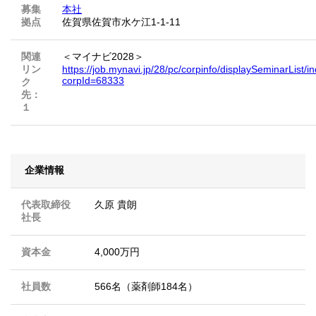
募集
本社
拠点
佐賀県佐賀市水ケ江1-1-11
関連
＜マイナビ2028＞
リン
https://job.mynavi.jp/28/pc/corpinfo/displaySeminarList/i
corpId=68333
ク
先：
１
企業情報
代表取締役
久原 貴朗
社長
資本金
4,000万円
社員数
566名（薬剤師184名）