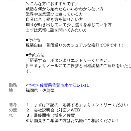
＼こんな方におすすめです／
就活を何から始めたらいいかわからない方
業界や企業選びに迷っている方
自分に合う働き方を知りたい方
周りが動き出していて少し焦りを感じている方
まずは気軽に話を聞いてみたい方
■その他
服装自由（普段通りのカジュアルな格好でOKです！）
■予約方法
「応募する」ボタンよりエントリーください。
担当者よりメールにてご挨拶と日程調整のご連絡をいた
す。
勤務
<本社> 佐賀県佐賀市水ケ江1-1-11
地
福岡県
・
佐賀県
選考
１，まずは下記の「応募する」よりエントリーください
の流
２，会社説明会（対面／WEB）
れ
３，最終面接（博多／佐賀）
※店舗見学ご希望の方はお気軽にご相談ください！