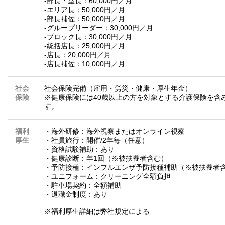
‐部長・室長：60,000円／月
‐エリア長：50,000円／月
‐部長補佐：50,000円／月
‐グループリーダー：30,000円／月
‐ブロック長：30,000円／月
‐統括店長：25,000円／月
‐店長：20,000円／月
‐店長補佐：10,000円／月
社会
社会保険完備（雇用・労災・健康・厚生年金）
保険
※健康保険には40歳以上の方を対象とする介護保険を含
す。
福利
・海外研修：海外視察またはオンライン視察
厚生
・社員旅行：開催/2年毎（任意）
・資格試験補助：あり
・健康診断：年1回（※被扶養者含む）
・予防接種：インフルエンザ予防接種補助（※被扶養者
・ユニフォーム：クリーニング全額負担
・駐車場契約：全額補助
・退職金制度：あり
※福利厚生詳細は弊社規定による