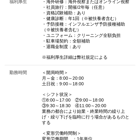
福利厚生
・海外研修：海外視察またはオンライン視察
・社員旅行：開催/2年毎（任意）
・資格試験補助：あり
・健康診断：年1回（※被扶養者含む）
・予防接種：インフルエンザ予防接種補助
（※被扶養者含む）
・ユニフォーム：クリーニング全額負担
・駐車場契約：全額補助
・退職金制度：あり
※福利厚生詳細は弊社規定による
勤務時間
＜開局時間＞
月～金：8:00～20:00
土日祝：9:00～18:00
＜シフト状況＞
①8:00～17:00 ②9:00～18:00
③9:30～18:30 ④11:00～20:00
業務の都合により始業・終業時間の繰り上
げ・繰り下げを臨時に行う場合があるものと
する
＜変形労働時間制＞
変形労働期間 ：1年単位