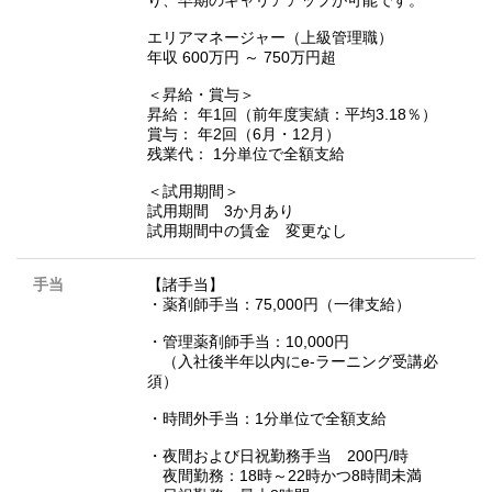
り、早期のキャリアアップが可能です。
エリアマネージャー（上級管理職）
年収 600万円 ～ 750万円超
＜昇給・賞与＞
昇給： 年1回（前年度実績：平均3.18％）
賞与： 年2回（6月・12月）
残業代： 1分単位で全額支給
＜試用期間＞
試用期間 3か月あり
試用期間中の賃金 変更なし
手当
【諸手当】
・薬剤師手当：75,000円（一律支給）
・管理薬剤師手当：10,000円
（入社後半年以内にe-ラーニング受講必
須）
・時間外手当：1分単位で全額支給
・夜間および日祝勤務手当 200円/時
夜間勤務：18時～22時かつ8時間未満