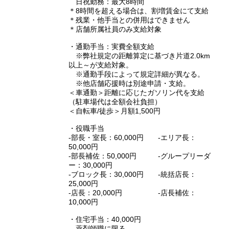
日祝勤務：最大8時間
＊8時間を超える場合は、割増賃金にて支給
＊残業・他手当との併用はできません
＊店舗所属社員のみ支給対象
・通勤手当：実費全額支給
※弊社規定の距離算定に基づき片道2.0km
以上～が支給対象。
※通勤手段によって規定詳細が異なる。
※他店舗応援時は別途申請・支給。
＜車通勤＞距離に応じたガソリン代を支給
（駐車場代は全額会社負担）
＜自転車/徒歩＞月額1,500円
・役職手当
‐部長・室長：60,000円 ‐エリア長：
50,000円
‐部長補佐：50,000円 ‐グループリーダ
ー：30,000円
‐ブロック長：30,000円 ‐統括店長：
25,000円
‐店長：20,000円 ‐店長補佐：
10,000円
・住宅手当：40,000円
薬剤師職に限る。