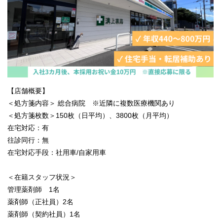
【店舗概要】
＜処方箋内容＞ 総合病院 ※近隣に複数医療機関あり
＜処方箋枚数＞150枚（日平均）、3800枚（月平均）
在宅対応：有
往診同行：無
在宅対応手段：社用車/自家用車
＜在籍スタッフ状況＞
管理薬剤師 1名
薬剤師（正社員）2名
薬剤師（契約社員）1名