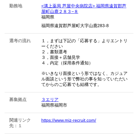
勤務地
<溝上薬局 芦屋中央病院店> 福岡県遠賀郡芦
屋町山鹿２８３−８
福岡県
福岡県遠賀郡芦屋町大字山鹿283-8
選考の流れ
１，まずは下記の「応募する」よりエントリ
ーください
２，書類選考
３，面接＋店舗見学
４，内定（採用条件通知）
※いきなり面接という形ではなく、カジュア
ル面談という形で弊社の事を知っていただい
てからのご応募でも結構です。
募集拠点
３エリア
福岡県福岡市
関連リンク
https://www.miz-recruit.com/
先：１