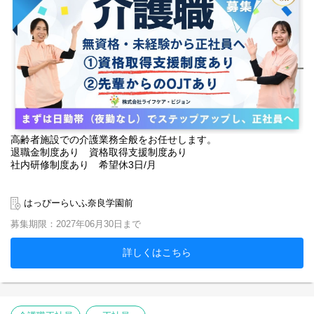
高齢者施設での介護業務全般をお任せします。
退職金制度あり 資格取得支援制度あり
社内研修制度あり 希望休3日/月
【アソシエイト社員とは】
正社員登用を望まれる求職者が、ご自身のペースで
はっぴーらいふ奈良学園前
ステップ１：日勤帯のみでしっかりと仕事を覚える
募集期限：2027年06月30日まで
ステップ２：夜勤を経験し、無理なく勤務ができることを確
認
その後、正社員登用となる制度です ※1
詳しくはこちら
丁寧に先輩スタッフが教えますのでご安心ください。
※1 ステップアップ条件有