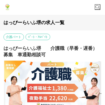
はっぴーらいふ堺の求人一覧
介護パート
ﾊﾟｰﾄ・ｱﾙﾊﾞｲﾄ
はっぴーらいふ堺 介護職（早番・遅番）
募集 車通勤相談可