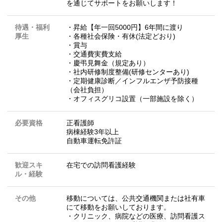
を通じてサポートをお願いします！
待遇・福利
・昇給【年一回5000円】6年間に渡り
厚生
・各種社会保険・有休(法定どおり)
・賞与
・交通費実費支給
・慶弔見舞金（規定あり）
・社内研修制度整備(研修センターあり)
・定期健康診断／インフルエンザ予防接種
（会社負担）
・オフィスグリコ設置（一部施設を除く）
必要資格
正看護師
病棟経験3年以上
自動車運転免許証
歓迎スキ
在宅での訪問看護経験
ル・経験
その他
移動については、公共交通機関または社有車
にて移動をお願いしております。
・クリニック、病院などの医療、訪問看護ス