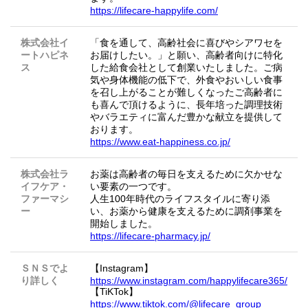
https://lifecare-happylife.com/
株式会社イ
「食を通して、高齢社会に喜びやシアワセを
ートハピネ
お届けしたい。」と願い、高齢者向けに特化
ス
した給食会社として創業いたしました。ご病
気や身体機能の低下で、外食やおいしい食事
を召し上がることが難しくなったご高齢者に
も喜んで頂けるように、長年培った調理技術
やバラエティに富んだ豊かな献立を提供して
おります。
https://www.eat-happiness.co.jp/
株式会社ラ
お薬は高齢者の毎日を支えるために欠かせな
イフケア・
い要素の一つです。
ファーマシ
人生100年時代のライフスタイルに寄り添
ー
い、お薬から健康を支えるために調剤事業を
開始しました。
https://lifecare-pharmacy.jp/
ＳＮＳでよ
【Instagram】
り詳しく
https://www.instagram.com/happylifecare365/
【TiKTok】
https://www.tiktok.com/@lifecare_group