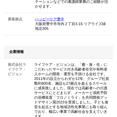
テーションなどでの看護師業務のご経験が活
かせます。
募集拠点
ハッピーケア豊中
大阪府豊中市寺内２丁目3-15 リアライズ緑
地北305
企業情報
株式会社ラ
ライフケア・ビジョンは、「癒・食・住」に
イフケア・
こだわったサービス付き高齢者住宅や有料老
ビジョン
人ホームの開発・運営を手掛ける会社です。
2011年の設立からわずか12年、グループ社員
数約800名、施設も27拠点を超えるスケール
に成長致しました。現在では高齢者への介護
サービスにとどまらず、メーカーと溺死予防
の浴槽装置「フロノミライ」を共同開発グッ
ドデザイン賞2023を受賞しました。子ども食
堂を起点とする地域活性化事業にも取り組ん
でおり、幅広い事業で高齢社会を支えていき
ます。