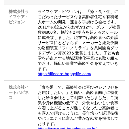
株式会社ラ
ライフケア・ビジョンは、「癒・食・住」に
イフケア・
こだわったサービス付き高齢者住宅や有料老
ビジョン
人ホームの開発・運営を手掛ける会社です。
2011年の設立からわずか12年、グループ社員
数約800名、施設も27拠点を超えるスケール
に成長致しました。現在では高齢者への介護
サービスにとどまらず、メーカーと溺死予防
の浴槽装置「フロノミライ」を共同開発グッ
ドデザイン賞2023を受賞しました。子ども食
堂を起点とする地域活性化事業にも取り組ん
でおり、幅広い事業で高齢社会を支えていき
ます。
https://lifecare-happylife.com/
株式会社イ
「食を通して、高齢社会に喜びやシアワセを
ートハピネ
お届けしたい。」と願い、高齢者向けに特化
ス
した給食会社として創業いたしました。ご病
気や身体機能の低下で、外食やおいしい食事
を召し上がることが難しくなったご高齢者に
も喜んで頂けるように、長年培った調理技術
やバラエティに富んだ豊かな献立を提供して
おります。
https://www.eat-happiness.co.jp/