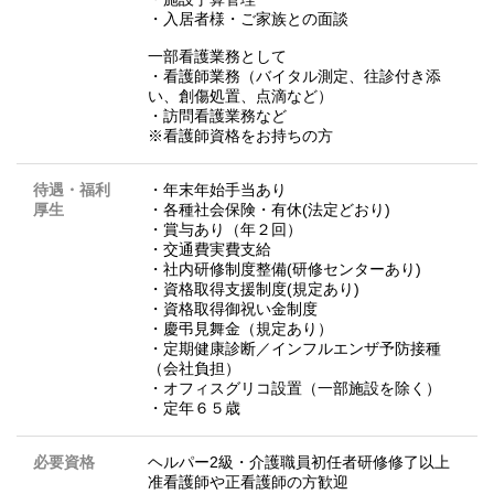
・入居者様・ご家族との面談
一部看護業務として
・看護師業務（バイタル測定、往診付き添
い、創傷処置、点滴など）
・訪問看護業務など
※看護師資格をお持ちの方
待遇・福利
・年末年始手当あり
厚生
・各種社会保険・有休(法定どおり)
・賞与あり（年２回）
・交通費実費支給
・社内研修制度整備(研修センターあり)
・資格取得支援制度(規定あり)
・資格取得御祝い金制度
・慶弔見舞金（規定あり）
・定期健康診断／インフルエンザ予防接種
（会社負担）
・オフィスグリコ設置（一部施設を除く）
・定年６５歳
必要資格
ヘルパー2級・介護職員初任者研修修了以上
准看護師や正看護師の方歓迎