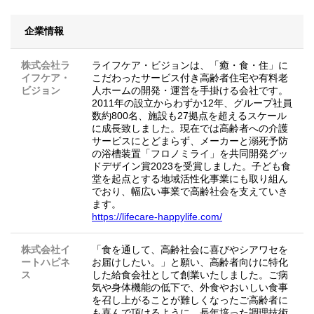
企業情報
株式会社ラ
ライフケア・ビジョンは、「癒・食・住」に
イフケア・
こだわったサービス付き高齢者住宅や有料老
ビジョン
人ホームの開発・運営を手掛ける会社です。
2011年の設立からわずか12年、グループ社員
数約800名、施設も27拠点を超えるスケール
に成長致しました。現在では高齢者への介護
サービスにとどまらず、メーカーと溺死予防
の浴槽装置「フロノミライ」を共同開発グッ
ドデザイン賞2023を受賞しました。子ども食
堂を起点とする地域活性化事業にも取り組ん
でおり、幅広い事業で高齢社会を支えていき
ます。
https://lifecare-happylife.com/
株式会社イ
「食を通して、高齢社会に喜びやシアワセを
ートハピネ
お届けしたい。」と願い、高齢者向けに特化
ス
した給食会社として創業いたしました。ご病
気や身体機能の低下で、外食やおいしい食事
を召し上がることが難しくなったご高齢者に
も喜んで頂けるように、長年培った調理技術