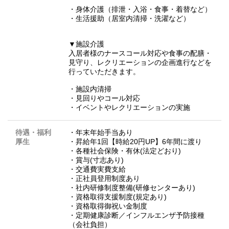
・身体介護（排泄・入浴・食事・着替など）
・生活援助（居室内清掃・洗濯など）
▼施設介護
入居者様のナースコール対応や食事の配膳・
見守り、レクリエーションの企画進行などを
行っていただきます。
・施設内清掃
・見回りやコール対応
・イベントやレクリエーションの実施
待遇・福利
・年末年始手当あり
厚生
・昇給年1回【時給20円UP】6年間に渡り
・各種社会保険・有休(法定どおり)
・賞与(寸志あり)
・交通費実費支給
・正社員登用制度あり
・社内研修制度整備(研修センターあり)
・資格取得支援制度(規定あり)
・資格取得御祝い金制度
・定期健康診断／インフルエンザ予防接種
（会社負担）