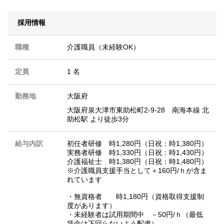
採用情報
職種
介護職員（未経験OK）
定員
1 名
勤務地
大阪府
大阪府泉大津市東助松町2-9-28 南海本線 北
助松駅 より徒歩3分
給与内訳
初任者研修 時1,280円（日祝：時1,380円）
実務者研修 時1,330円（日祝：時1,430円）
介護福祉士 時1,380円（日祝：時1,480円）
※介護職員支援手当として＋160円/ｈが含ま
れています
・無資格者 時1,180円（資格取得支援制
度があります）
・未経験者は試用期間中 －50円/ｈ（最低
賃金は下回らないよう配慮）