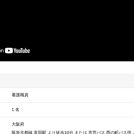
看護職員
1 名
大阪府
阪急京都線 富田駅 より徒歩10分 または 市営バス 西の町バス停