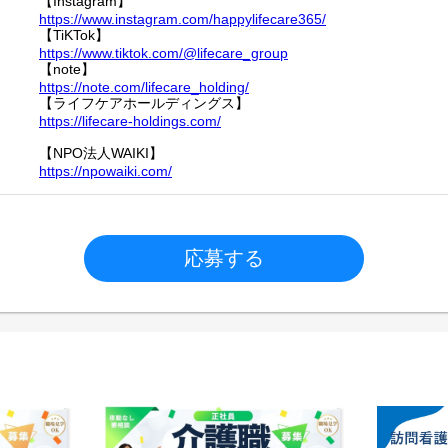
【Instagram】
https://www.instagram.com/happylifecare365/
【TiKTok】
https://www.tiktok.com/@lifecare_group
【note】
https://note.com/lifecare_holding/
【ライフケアホールディングス】
https://lifecare-holdings.com/
【NPO法人WAIKI】
https://npowaiki.com/
応募する