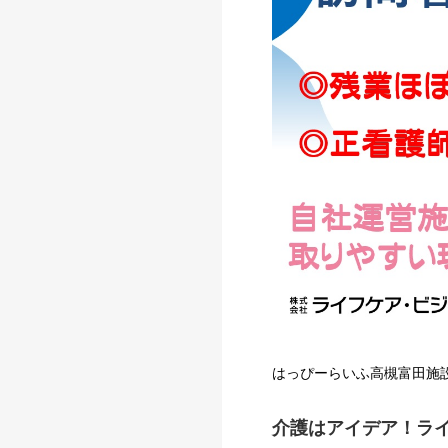
はっぴーらいふ高槻富田施
介護はアイデア！ラ