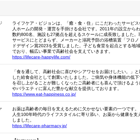
ジ
ライフケア・ビジョンは、「癒・食・住」にこだわったサービス
人ホームの開発・運営を手掛ける会社です。2011年の設立からわ
数約800名、施設も27拠点を超えるスケールに成長致しました
サービスにとどまらず、メーカーと溺死予防の浴槽装置「フロノ
ドデザイン賞2023を受賞しました。子ども食堂を起点とする地
でおり、幅広い事業で高齢社会を支えていきます。
https://lifecare-happylife.com/
「食を通して、高齢社会に喜びやシアワセをお届けしたい。」と
した給食会社として創業いたしました。ご病気や身体機能の低下
を召し上がることが難しくなったご高齢者にも喜んで頂けるよう
やバラエティに富んだ豊かな献立を提供しております。
https://www.eat-happiness.co.jp/
ァ
お薬は高齢者の毎日を支えるために欠かせない要素の一つです。
人生100年時代のライフスタイルに寄り添い、お薬から健康を支
しました。
https://lifecare-pharmacy.jp/