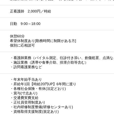
正看護師 2,000円／時給
日勤 9:00～18:00
休憩60分
希望休制度あり[勤務時間に制限がある方]
個別に応相談可
・看護師業務（バイタル測定、往診付き添い、創傷処置、点滴な
・施設業務（誘導や食事介助、排泄介助等含む）
・訪問看護業務など
・年末年始手当あり
・昇給年1回【時給20円UP】6年間に渡り
・各種社会保険・有休(法定どおり)
・賞与(寸志あり)
・交通費実費支給
・正社員登用制度あり
・社内研修制度整備(研修センターあり)
・資格取得支援制度(規定あり)