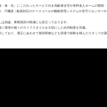
癒・食・住」にこだわったサービス付き高齢者住宅や有料老人ホームの開発・
り、IT機器（動画対応のナースコールや睡眠管理システムや見守りセンサー
しは勿論、業務負担の軽減にも役立っております。
働く環境や個々のライフスタイルを大切にした社内制度を完備。
実しており、適正にあわせて個別研修なども現場で経験を積んだスタッフが講