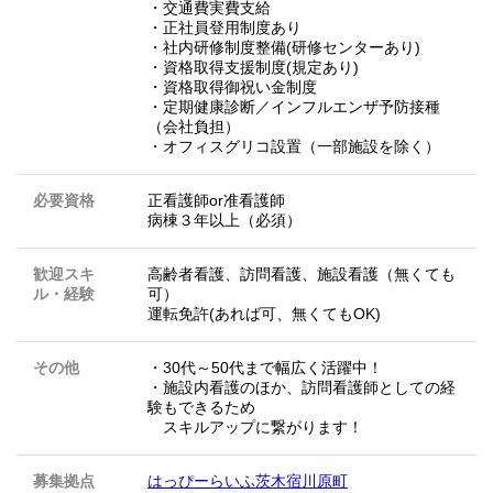
・交通費実費支給
・正社員登用制度あり
・社内研修制度整備(研修センターあり)
・資格取得支援制度(規定あり)
・資格取得御祝い金制度
・定期健康診断／インフルエンザ予防接種
（会社負担）
・オフィスグリコ設置（一部施設を除く）
必要資格
正看護師or准看護師
病棟３年以上（必須）
歓迎スキ
高齢者看護、訪問看護、施設看護（無くても
ル・経験
可）
運転免許(あれば可、無くてもOK)
その他
・30代～50代まで幅広く活躍中！
・施設内看護のほか、訪問看護師としての経
験もできるため
スキルアップに繋がります！
募集拠点
はっぴーらいふ茨木宿川原町