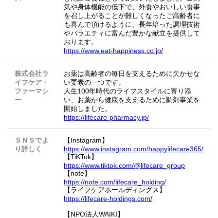
気や身体機能の低下で、外食やおいしい食事
を召し上がることが難しくなったご高齢者に
も喜んで頂けるように、長年培った調理技術
やバラエティに富んだ豊かな献立を提供して
おります。
https://www.eat-happiness.co.jp/
株式会社ラ
お薬は高齢者の毎日を支えるために欠かせな
イフケア・
い要素の一つです。
ファーマシ
人生100年時代のライフスタイルに寄り添
ー
い、お薬から健康を支えるために調剤事業を
開始しました。
https://lifecare-pharmacy.jp/
ＳＮＳでよ
【Instagram】
り詳しく
https://www.instagram.com/happylifecare365/
【TiKTok】
https://www.tiktok.com/@lifecare_group
【note】
https://note.com/lifecare_holding/
【ライフケアホールディングス】
https://lifecare-holdings.com/
【NPO法人WAIKI】