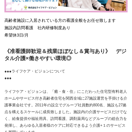
高齢者施設に入居されている方の看護全般をお任せ致します
施設内訪問看護 社内研修制度あり
希望休3日/月
《准看護師歓迎＆残業ほぼなし＆賞与あり》 デジ
タル介護×働きやすい環境◎
●●●ライフケア・ビジョンについて
●●●
ライフケア・ビジョンは、「癒・食・住」にこだわった住宅型有料老人
ホームやサービス付き高齢者住宅を関西全域に27施設運営を手掛ける介
護事業会社です。2011年の設立でグループ社員数約800名、施設も27拠
点を構えるスケールに成長致しました。施設内の介護サービスだけでな
く、給食提供や福祉用具、訪問看護、調剤薬局などグループの総合力を
発揮し、あらゆる入居者様のケアに対応できるよう介護+１のサービス