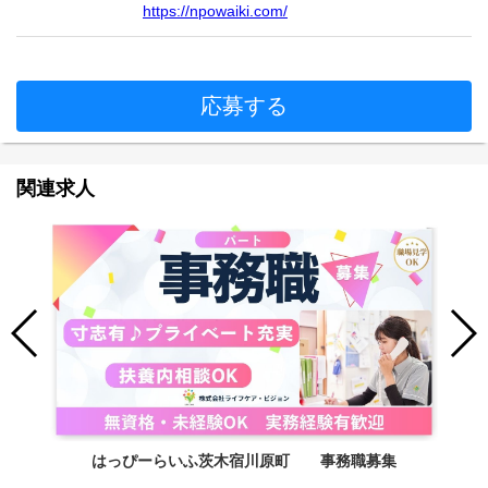
https://npowaiki.com/
応募する
関連求人
はっぴーらいふ茨木宿川原町 事務職募集