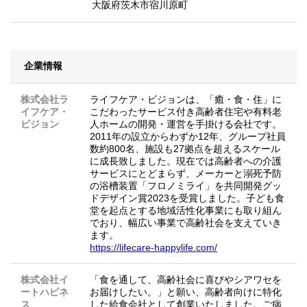
大阪府茨木市宿川原町
企業情報
株式会社ラ
ライフケア・ビジョンは、「癒・食・住」に
イフケア・
こだわったサービス付き高齢者住宅や有料老
ビジョン
人ホームの開発・運営を手掛ける会社です。
2011年の設立からわずか12年、グループ社員
数約800名、施設も27拠点を超えるスケール
に成長致しました。現在では高齢者への介護
サービスにとどまらず、メーカーと溺死予防
の浴槽装置「フロノミライ」を共同開発グッ
ドデザイン賞2023を受賞しました。子ども食
堂を起点とする地域活性化事業にも取り組ん
でおり、幅広い事業で高齢社会を支えていき
ます。
https://lifecare-happylife.com/
株式会社イ
「食を通して、高齢社会に喜びやシアワセを
ートハピネ
お届けしたい。」と願い、高齢者向けに特化
ス
した給食会社として創業いたしました。ご病