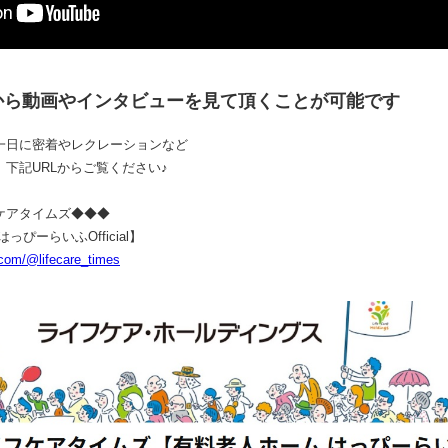
から動画やインタビューを見て頂くことが可能です
一日に密着やレクレーションなど
下記URLからご覧ください♪
イムズ◆◆◆
らいふOfficial】
.com/@lifecare_times