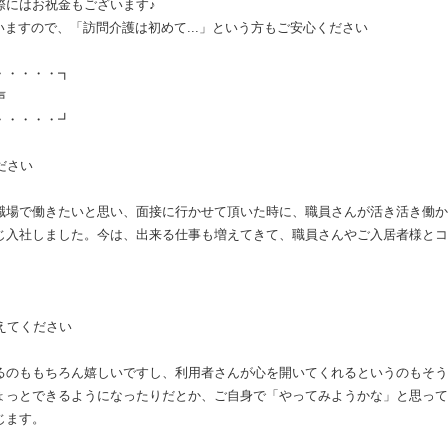
際にはお祝金もございます♪
いますので、「訪問介護は初めて...」という方もご安心ください
・・・┓
声
・・・┛
ださい
い職場で働きたいと思い、面接に行かせて頂いた時に、職員さんが活き活き働
じ入社しました。今は、出来る仕事も増えてきて、職員さんやご入居者様とコ
えてください
けるのももちろん嬉しいですし、利用者さんが心を開いてくれるというのもそ
ょっとできるようになったりだとか、ご自身で「やってみようかな」と思って
じます。