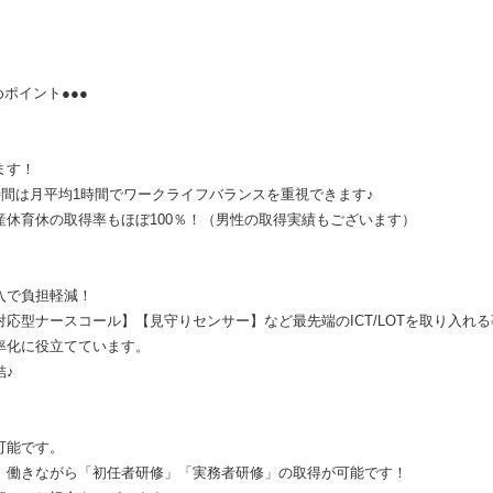
ーらいふのおすすめポイント●●●
ます！
時間は月平均1時間でワークライフバランスを重視できます♪
産休育休の取得率もほぼ100％！（男性の取得実績もございます）
入で負担軽減！
応型ナースコール】【見守りセンサー】など最先端のICT/LOTを取り入れ
率化に役立てています。
結♪
可能です。
、働きながら「初任者研修」「実務者研修」の取得が可能です！