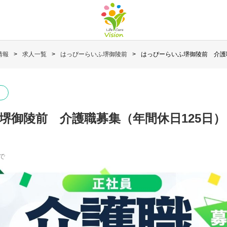
情報
求人一覧
はっぴーらいふ堺御陵前
はっぴーらいふ堺御陵前 介護職
堺御陵前 介護職募集（年間休日125日）
で