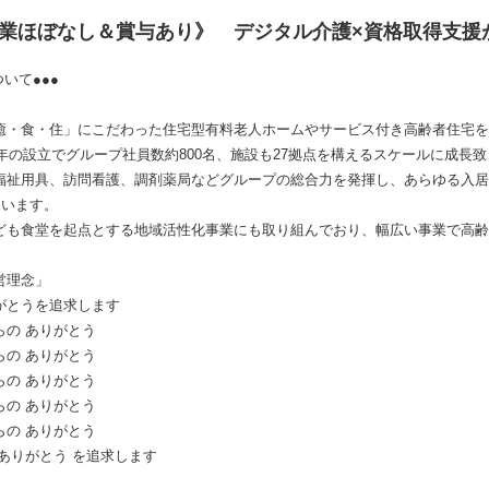
残業ほぼなし＆賞与あり》 デジタル介護×資格取得支援
ケア・ビジョンについて●●●
癒・食・住」にこだわった住宅型有料老人ホームやサービス付き高齢者住宅を
1年の設立でグループ社員数約800名、施設も27拠点を構えるスケールに成長
福祉用具、訪問看護、調剤薬局などグループの総合力を発揮し、あらゆる入居
ています。
ども食堂を起点とする地域活性化事業にも取り組んでおり、幅広い事業で高齢
念」
うを追求します
りがとう
ありがとう
りがとう
ありがとう
りがとう
がとう を追求します