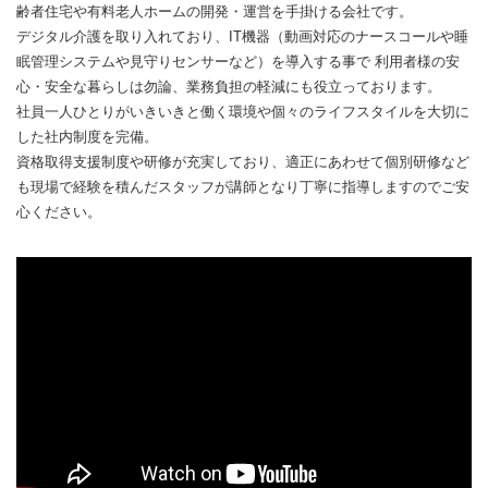
齢者住宅や有料老人ホームの開発・運営を手掛ける会社です。
デジタル介護を取り入れており、IT機器（動画対応のナースコールや睡
眠管理システムや見守りセンサーなど）を導入する事で 利用者様の安
心・安全な暮らしは勿論、業務負担の軽減にも役立っております。
社員一人ひとりがいきいきと働く環境や個々のライフスタイルを大切に
した社内制度を完備。
資格取得支援制度や研修が充実しており、適正にあわせて個別研修など
も現場で経験を積んだスタッフが講師となり丁寧に指導しますのでご安
心ください。