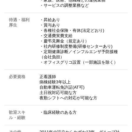
・家族、医療、他職種との連携業務
・サービスの調整業務など
待遇・福利
・昇給あり
厚生
・賞与あり
・各種社会保険・有休(法定どおり)
・交通費実費支給
・慶弔見舞金（規定あり）
・社内研修制度整備(研修センターあり)
・定期健康診断／インフルエンザ予防接種
（会社負担）
・オフィスグリコ設置（一部施設を除く）
必要資格
正看護師
病棟経験3年以上
自動車運転免許証(AT可)
土日祝対応可能な方
夜勤シフトへの対応が可能な方
歓迎スキ
・臨床経験のある方
ル・経験