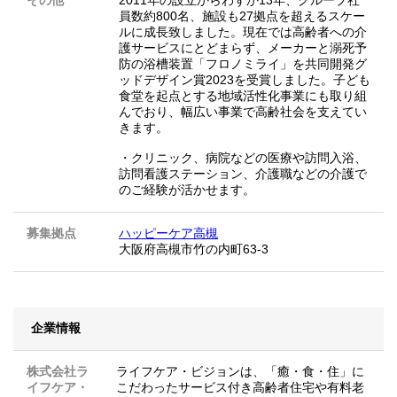
その他
2011年の設立からわずか13年、グループ社
員数約800名、施設も27拠点を超えるスケー
ルに成長致しました。現在では高齢者への介
護サービスにとどまらず、メーカーと溺死予
防の浴槽装置「フロノミライ」を共同開発グ
ッドデザイン賞2023を受賞しました。子ども
食堂を起点とする地域活性化事業にも取り組
んでおり、幅広い事業で高齢社会を支えてい
きます。
・クリニック、病院などの医療や訪問入浴、
訪問看護ステーション、介護職などの介護で
のご経験が活かせます。
募集拠点
ハッピーケア高槻
大阪府高槻市竹の内町63-3
企業情報
株式会社ラ
ライフケア・ビジョンは、「癒・食・住」に
イフケア・
こだわったサービス付き高齢者住宅や有料老