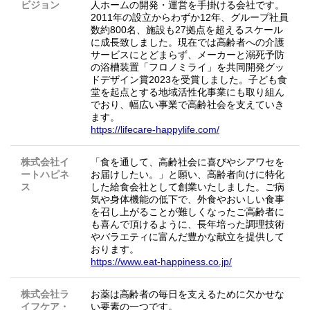
ビジョン
人ホームの開発・運営を手掛ける会社です。
2011年の設立からわずか12年、グループ社員
数約800名、施設も27拠点を超えるスケール
に成長致しました。現在では高齢者への介護
サービスにとどまらず、メーカーと溺死予防
の浴槽装置「フロノミライ」を共同開発グッ
ドデザイン賞2023を受賞しました。子ども食
堂を起点とする地域活性化事業にも取り組ん
でおり、幅広い事業で高齢社会を支えていき
ます。
https://lifecare-happylife.com/
株式会社イ
「食を通して、高齢社会に喜びやシアワセを
ートハピネ
お届けしたい。」と願い、高齢者向けに特化
ス
した給食会社として創業いたしました。ご病
気や身体機能の低下で、外食やおいしい食事
を召し上がることが難しくなったご高齢者に
も喜んで頂けるように、長年培った調理技術
やバラエティに富んだ豊かな献立を提供して
おります。
https://www.eat-happiness.co.jp/
株式会社ラ
お薬は高齢者の毎日を支えるために欠かせな
イフケア・
い要素の一つです。