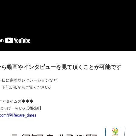
から動画やインタビューを見て頂くことが可能です
一日に密着やレクレーションなど
下記URLからご覧ください♪
イムズ◆◆◆
らいふOfficial】
.com/@lifecare_times