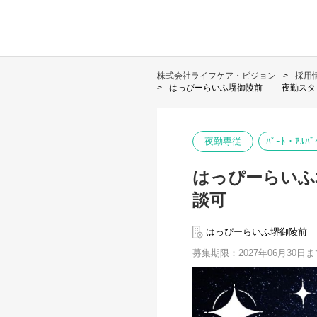
株式会社ライフケア・ビジョン
採用
はっぴーらいふ堺御陵前 夜勤スタ
夜勤専従
ﾊﾟｰﾄ・ｱﾙﾊﾞ
はっぴーらい
談可
はっぴーらいふ堺御陵前
募集期限：2027年06月30日ま