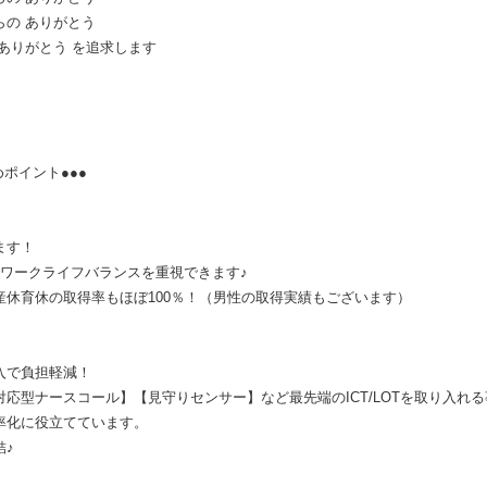
りがとう
がとう を追求します
ーらいふのおすすめポイント●●●
ます！
でワークライフバランスを重視できます♪
産休育休の取得率もほぼ100％！（男性の取得実績もございます）
入で負担軽減！
応型ナースコール】【見守りセンサー】など最先端のICT/LOTを取り入れ
率化に役立てています。
結♪