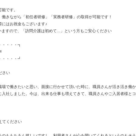
可能です。
、働きながら「初任者研修」「実務者研修」の取得が可能です！
際にはお祝金もございます♪
いますので、「訪問介護は初めて...」という方もご安心ください
・・・┓
声
・・・┛
ださい
い職場で働きたいと思い、面接に行かせて頂いた時に、職員さんが活き活き働
じ入社しました。今は、出来る仕事も増えてきて、職員さんやご入居者様とコ
えてください
けるのももちろん嬉しいですし、利用者さんが心を開いてくれるというのもそ