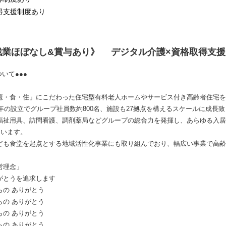
得支援制度あり
残業ほぼなし&賞与あり》 デジタル介護×資格取得支援
ケア・ビジョンについて●●●
癒・食・住」にこだわった住宅型有料老人ホームやサービス付き高齢者住宅を
1年の設立でグループ社員数約800名、施設も27拠点を構えるスケールに成長
福祉用具、訪問看護、調剤薬局などグループの総合力を発揮し、あらゆる入居
ています。
ども食堂を起点とする地域活性化事業にも取り組んでおり、幅広い事業で高齢
念」
うを追求します
りがとう
ありがとう
りがとう
ありがとう