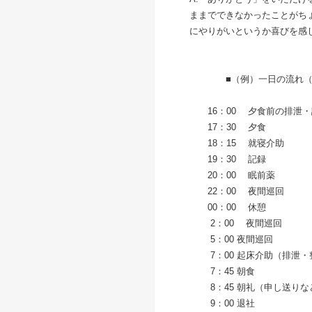
ままでできなかったことがち
にやりがいというか喜びを感
■（例）一日の流れ（夜
16：00 夕食前の排泄・
17：30 夕食
18：15 就寝介助
19：30 記録
20：00 眠前薬
22：00 夜間巡回
00：00 休憩
2：00 夜間巡回
5：00 夜間巡回
7：00 起床介助（排泄・
7：45 朝食
8：45 朝礼（申し送りな
9：00 退社