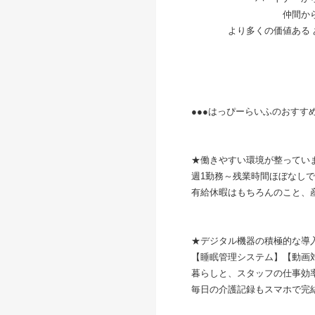
仲間からの あ
より多くの価値ある あり
●●●はっぴ
★働きやすい環境が整ってい
週1勤務～残業時間ほぼなし
有給休暇はもちろんのこと、
★デジタル機器の積極的な導
【睡眠管理システム】【動画対
暮らしと、スタッフの仕事効
毎日の介護記録もスマホで完