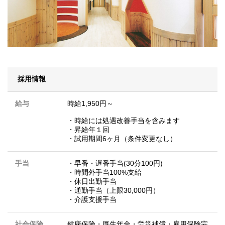
採用情報
給与
時給1,950円～
・時給には処遇改善手当を含みます
・昇給年１回
・試用期間6ヶ月（条件変更なし）
手当
・早番・遅番手当(30分100円)
・時間外手当100%支給
・休日出勤手当
・通勤手当（上限30,000円）
・介護支援手当
社会保険
健康保険・厚生年金・労災補償・雇用保険完