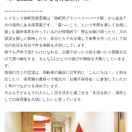
ーーーーーーーーーー
レイモンド南町田保育園は「南町田グランベリーパーク駅」から徒歩7
分の場所にある保育園です。「森へいこう」という年間を通して自然に
親しむ園外保育を行っているのが特徴的で、野山を駆け回ったり、川の
源流を探しに探検したり、自分たちで火を熾して食事を作ったりして自
分の生活を自分で作る体験を大切にしています。
雨でも戸外で泥だらけになれる、公園でゆったり絵を描いたり図鑑を広
げて調べ物をする、そんな1人ひとりの遊びや興味を大事にしていきま
す。
地域の方との交流は、高齢者の施設に日常的に「こんにちは！」と顔を
出したり、保育園の夏祭りで地元の「お囃子保存会」に参加していただ
く等のつながりを深めています。
大人も子どももその人らしく活き活きと過ごせる「生活を紡ぐ」場所と
しての保育園を大切にしたいと思っています。