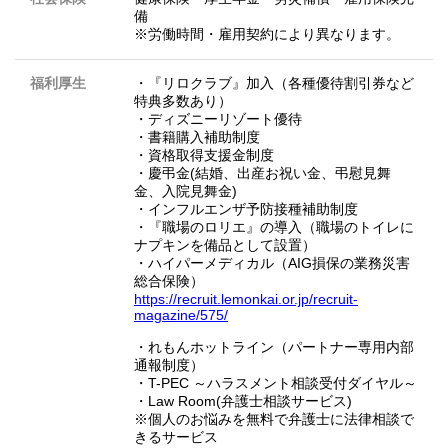
備
※労働時間・雇用契約により異なります。
福利厚生
・『リロクラブ』加入（各種優待割引券など
特典多数あり）
・ディズニーリゾート優待
・書籍購入補助制度
・資格取得支援金制度
・慶弔金(結婚、出産お祝い金、弔慰見舞
金、入院見舞金)
・インフルエンザ予防接種補助制度
・『職場のロリエ』の導入（職場のトイレに
ナプキンを備品として設置）
・ハイパーメディカル（AIG損保の業務災害
総合保険）
https://recruit.lemonkai.or.jp/recruit-
magazine/575/
・れもんホットライン（パートナー専用内部
通報制度）
・T-PEC ～ハラスメント相談受付ダイヤル～
・Law Room(弁護士相談サービス)
※個人のお悩みを無料で弁護士に法律相談で
きるサービス