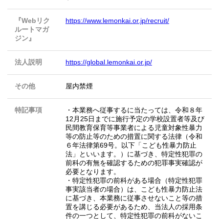
『Webリク
https://www.lemonkai.or.jp/recruit/
ルートマガ
ジン』
法人説明
https://global.lemonkai.or.jp/
その他
屋内禁煙
特記事項
・本業務へ従事するに当たっては、令和８年
12月25日までに施行予定の学校設置者等及び
民間教育保育等事業者による児童対象性暴力
等の防止等のための措置に関する法律（令和
６年法律第69号。以下「こども性暴力防止
法」といいます。）に基づき、特定性犯罪の
前科の有無を確認するための犯罪事実確認が
必要となります。
・特定性犯罪の前科がある場合（特定性犯罪
事実該当者の場合）は、こども性暴力防止法
に基づき、本業務に従事させないこと等の措
置を講じる必要があるため、当法人の採用条
件の一つとして、特定性犯罪の前科がないこ