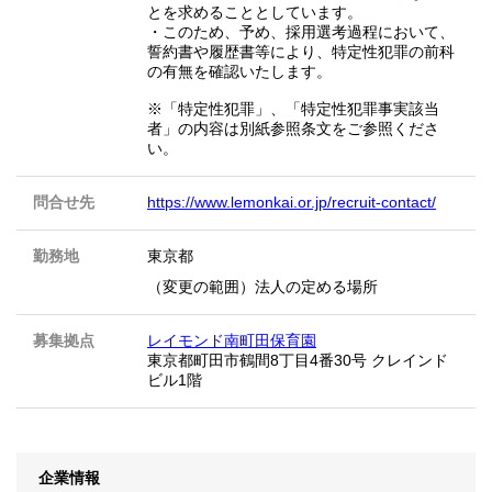
とを求めることとしています。
・このため、予め、採用選考過程において、
誓約書や履歴書等により、特定性犯罪の前科
の有無を確認いたします。
※「特定性犯罪」、「特定性犯罪事実該当
者」の内容は別紙参照条文をご参照くださ
い。
問合せ先
https://www.lemonkai.or.jp/recruit-contact/
勤務地
東京都
（変更の範囲）法人の定める場所
募集拠点
レイモンド南町田保育園
東京都町田市鶴間8丁目4番30号 クレインド
ビル1階
企業情報