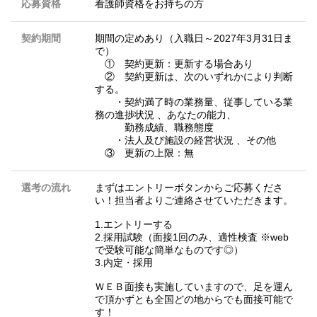
応募資格
看護師資格をお持ちの方
契約期間
期間の定めあり（入職日～2027年3月31日ま
で）
① 契約更新：更新する場合あり
② 契約更新は、次のいずれかにより判断
する。
・契約満了時の業務量、従事している業
務の進捗状況 、あなたの能力、
勤務成績、職務態度
・法人及び施設の経営状況 、その他
③ 更新の上限：無
選考の流れ
まずはエントリーボタンからご応募くださ
い！担当者よりご連絡させていただきます。
1.エントリーする
2.採用試験（面接1回のみ、適性検査 ※web
で受験可能な簡単なものです◎）
3.内定・採用
ＷＥＢ面接も実施していますので、足を運ん
で頂かずとも全国どの地からでも面接可能で
す！