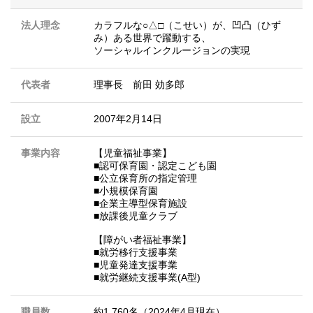
法人理念
カラフルな○△□（こせい）が、凹凸（ひず
み）ある世界で躍動する、
ソーシャルインクルージョンの実現
代表者
理事長 前田 効多郎
設立
2007年2月14日
事業内容
【児童福祉事業】
■認可保育園・認定こども園
■公立保育所の指定管理
■小規模保育園
■企業主導型保育施設
■放課後児童クラブ
【障がい者福祉事業】
■就労移行支援事業
■児童発達支援事業
■就労継続支援事業(A型)
職員数
約1,760名（2024年4月現在）