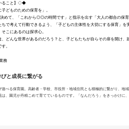
いること】◇◆
に子どものための保育を」。
が決めて、「これから◎◎の時間です」と指示を出す「大人の都合の保
たちで考えて行動できるよう、「子どもの主体性を大切にする保育」を
、そこにあるのは探求心。
は、どんな世界があるのだろう？と、子どもたちが自らその扉を開け、
です。
業務
学びと成長に繋がる
び遊べる保育園。高齢者・学校、市役所・地域住民とも積極的に繋がり、地域
花は、園児が丹精こめて育てているものです。「なんだろう」をきっかけに、