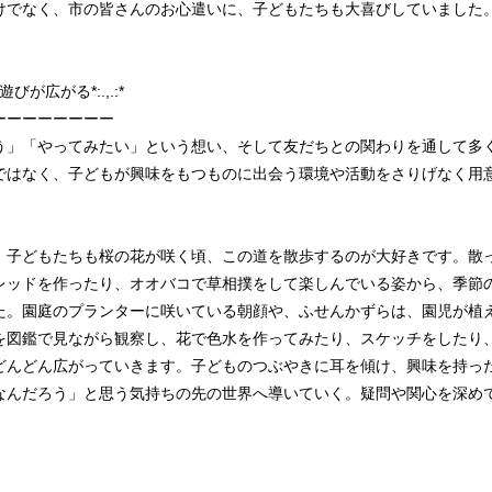
けでなく、市の皆さんのお心遣いに、子どもたちも大喜びしていました
遊びが広がる*:.,.:*
ーーーーーーーー
う」「やってみたい」という想い、そして友だちとの関わりを通して多
ではなく、子どもが興味をもつものに出会う環境や活動をさりげなく用
、子どもたちも桜の花が咲く頃、この道を散歩するのが大好きです。散
レッドを作ったり、オオバコで草相撲をして楽しんでいる姿から、季節
た。園庭のプランターに咲いている朝顔や、ふせんかずらは、園児が植
を図鑑で見ながら観察し、花で色水を作ってみたり、スケッチをしたり
どんどん広がっていきます。子どものつぶやきに耳を傾け、興味を持っ
なんだろう」と思う気持ちの先の世界へ導いていく。疑問や関心を深め
。