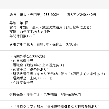
給与：短大・専門卒／233,400円 四大卒／240,440円
昇給：年1回
賞与：年2回（法人・施設の業績および出勤率による）
実績：前年度平均 3ヶ月分
年間休日数122日
★モデル年収★ 経験8年・保育士 378万円
・時間外手当100%支給
・休日出勤手当
・退職金（勤続1年以上※規定あり）
・家賃手当（※条件あり）
・処遇改善手当（キャリア形成に伴って4万円まで※条件あり）
・通勤手当（上限30,000円）
・介護支援手当
健康保険・厚生年金・労災補償・雇用保険完備
・『リロクラブ』加入（各種優待割引券など特典多数あり）