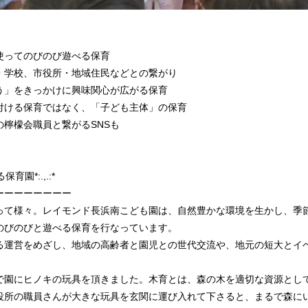
使ってのびのび遊べる保育
・学校、市役所・地域住民などとの繋がり
う」をきっかけに興味関心が広がる保育
付ける保育ではなく、「子ども主体」の保育
檸檬会職員と繋がるSNSも
育園*:.,.:*
ーーーーーーーー
って様々。レイモンド長浜南こども園は、自然豊かな環境を生かし、季
のびのびと遊べる保育を行なっています。
る運営をめざし、地域の高齢者と園児との世代交流や、地元の短大とイ
で園にヒノキの玩具を頂きました。木育とは、森の木を適切な資源とし
役所の職員さんが大きな玩具を玄関に運び入れて下さると、まるで森に