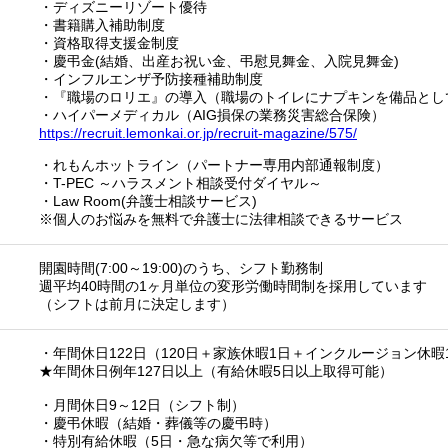
・ディズニーリゾート優待
・書籍購入補助制度
・資格取得支援金制度
・慶弔金(結婚、出産お祝い金、弔慰見舞金、入院見舞金)
・インフルエンザ予防接種補助制度
・『職場のロリエ』の導入（職場のトイレにナプキンを備品とし
・ハイパーメディカル（AIG損保の業務災害総合保険）
https://recruit.lemonkai.or.jp/recruit-magazine/575/
・れもんホットライン（パートナー専用内部通報制度）
・T-PEC ～ハラスメント相談受付ダイヤル～
・Law Room(弁護士相談サービス)
※個人のお悩みを無料で弁護士に法律相談できるサービス
開園時間(7:00～19:00)のうち、シフト勤務制
週平均40時間の1ヶ月単位の変形労働時間制を採用しています
（シフトは前月に決定します）
・年間休日122日（120日＋家族休暇1日＋インクルージョン休暇
★年間休日例年127日以上（有給休暇5日以上取得可能）
・月間休日9～12日（シフト制）
・慶弔休暇（結婚・葬儀等の慶弔時）
・特別有給休暇（5日・急な病欠等で利用）