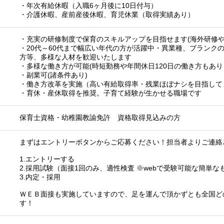
・年次有給休暇（入職6ヶ月後に10日付与）
・介護休暇、産前産後休暇、育児休業（取得実績あり）
・充実の研修制度で保育のスキルアップを目指せます(海外研修や
・20代～60代まで幅広い年代の方が活躍中・異業種、ブランク
方等、多様な人材を歓迎いたします
・多様な働き方が可能(時短勤務や年間休日120日の働き方もあ
・副業可(諸条件あり)
・働き方改革を実施（高い有給取得率・残業ほぼナシを目指して
・育休・産休取得を推奨。子育て経験が生かせる職場です
保育士資格・幼稚園教諭免許 資格取得見込みの方
まずはエントリーボタンからご応募ください！担当者よりご連絡
1.エントリーする
2.採用試験（面接1回のみ、適性検査 ※webで受験可能な簡単な
3.内定・採用
ＷＥＢ面接も実施していますので、足を運んで頂かずとも全国ど
す！