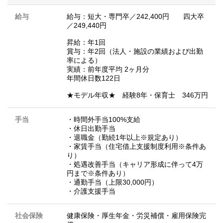
給与
給与：短大・専門卒／242,400円 四大卒
／249,440円
昇給：年1回
賞与：年2回（法人・施設の業績および出勤
率による）
実績：前年度平均 2ヶ月分
年間休日数122日
★モデル年収★ 経験8年・保育士 346万円
手当
・時間外手当100%支給
・休日出勤手当
・退職金（勤続1年以上※規定あり）
・家賃手当（住宅借上支援制度利用※条件あ
り）
・処遇改善手当（キャリア形成に伴って4万
円まで※条件あり）
・通勤手当（上限30,000円）
・介護支援手当
社会保険
健康保険・厚生年金・労災補償・雇用保険完