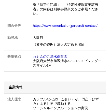
※「特定性犯罪」、「特定性犯罪事実該当
者」の内容は別紙参照条文をご参照くださ
い。
問合せ先
https://www.lemonkai.or.jp/recruit-contact/
勤務地
大阪府
（変更の範囲）法人の定める場所
募集拠点
れもんのこ清水保育園
大阪府大阪市旭区清水3-32-13 スプレンダー
スマイル1F
企業情報
法人理念
カラフルな○△□（こせい）が、凹凸（ひず
み）ある世界で躍動する、
ソーシャルインクルージョンの実現