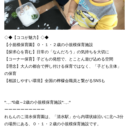
◇◆【ココが魅力】◇◆
【小規模保育園】０・１・２歳の小規模保育施設
【探求心を育む】日常の「なんだろう」の気持ちを大切に
【コーナー保育】子どもの発想で、とことん遊び込める空間
【理念】大人の都合で押し付ける保育ではなく、「子ども主体」
の保育
【相談しやすい環境】全国の檸檬会職員と繋がるSNSも
*:.,.:*0歳～2歳の小規模保育施設*:.,.:*
ーーーーーーーーーー
れもんのこ清水保育園は、「清水駅」から内環状線沿いに北へ3分
の場所にある、０・１・２歳の小規模保育施設です。