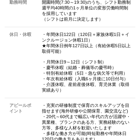
勤務時間
開園時間(7:30～19:30)のうち、シフト勤務制
週平均40時間の1ヶ月単位の変形労働時間制
を採用しています
（シフトは前月に決定します）
休日・休暇
・年間休日122日（120日＋家族休暇1日＋イ
ンクルージョン休暇1日）
★年間休日例年127日以上（有給休暇5日以上
取得可能）
・月間休日9～12日（シフト制）
・慶弔休暇（結婚・葬儀等の慶弔時）
・特別有給休暇（5日・急な病欠等で利用）
・年次有給休暇（入職6ヶ月後に10日付与）
・介護休暇、産前産後休暇、育児休業（取得
実績あり）
アピールポ
・充実の研修制度で保育のスキルアップを目
イント
指せます(海外研修や公開保育、園交流など)
・20代～60代まで幅広い年代の方が活躍中・
異業種、ブランクのある方、実務経験のない
方等、多様な人材を歓迎いたします
・多様な働き方が可能(時短勤務や年間休日
120日の働き方もあります）