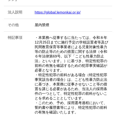
法人説明
https://global.lemonkai.or.jp/
その他
屋内禁煙
特記事項
・本業務へ従事するに当たっては、令和８年
12月25日までに施行予定の学校設置者等及び
民間教育保育等事業者による児童対象性暴力
等の防止等のための措置に関する法律（令和
６年法律第69号。以下「こども性暴力防止
法」といいます。）に基づき、特定性犯罪の
前科の有無を確認するための犯罪事実確認が
必要となります。
・特定性犯罪の前科がある場合（特定性犯罪
事実該当者の場合）は、こども性暴力防止法
に基づき、本業務に従事させないこと等の措
置を講じる必要があるため、当法人の採用条
件の一つとして、特定性犯罪の前科がないこ
とを求めることとしています。
・このため、予め、採用選考過程において、
誓約書や履歴書等により、特定性犯罪の前科
の有無を確認いたします。