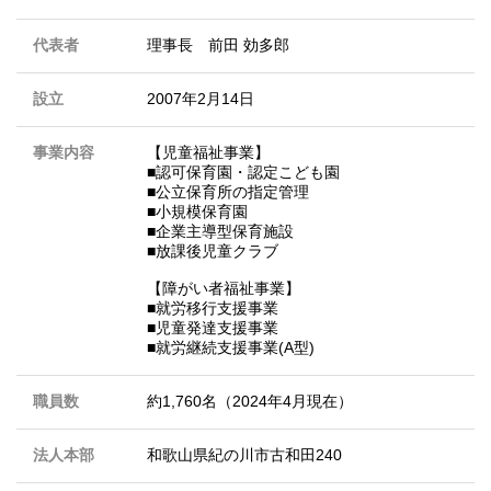
代表者
理事長 前田 効多郎
設立
2007年2月14日
事業内容
【児童福祉事業】
■認可保育園・認定こども園
■公立保育所の指定管理
■小規模保育園
■企業主導型保育施設
■放課後児童クラブ
【障がい者福祉事業】
■就労移行支援事業
■児童発達支援事業
■就労継続支援事業(A型)
職員数
約1,760名（2024年4月現在）
法人本部
和歌山県紀の川市古和田240