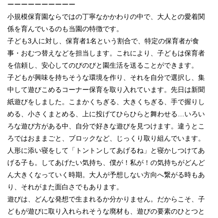
ーーーーーーーーーー
小規模保育園ならではの丁寧なかかわりの中で、大人との愛着関
係を育んでいるのも当園の特徴です。
子ども3人に対し、保育者1名という割合で、特定の保育者が食
事・おむつ替えなどを担当します。これにより、子どもは保育者
を信頼し、安心してのびのびと園生活を送ることができます。
子どもが興味を持ちそうな環境を作り、それを自分で選択し、集
中して遊びこめるコーナー保育を取り入れています。先日は新聞
紙遊びをしました。こまかくちぎる、大きくちぎる、手で握りし
める、小さくまとめる、上に投げてひらひらと舞わせる…いろい
ろな遊び方がある中、自分で好きな遊びを見つけます。違うとこ
ろではおままごと、ブロックなど、じっくり取り組んでいます。
人形に添い寝をして「トントンしてあげるね」と寝かしつけてあ
げる子も。してあげたい気持ち、僕が！私が！の気持ちがどんど
ん大きくなっていく時期。大人が予想しない方向へ繋がる時もあ
り、それがまた面白さでもあります。
遊びは、どんな発想で生まれるか分かりません。だからこそ、子
どもが遊びに取り入れられそうな廃材も、遊びの要素のひとつと