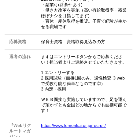
・副業可(諸条件あり)
・働き方改革を実施（高い有給取得率・残業
ほぼナシを目指してます)
・育休・産休取得を推奨。子育て経験が生か
せる職場です
応募資格
保育士資格 資格取得見込みの方
選考の流れ
まずはエントリーボタンからご応募くださ
い！担当者よりご連絡させていただきます。
1.エントリーする
2.採用試験（面接1回のみ、適性検査 ※web
で受験可能な簡単なものです◎）
3.内定・採用
ＷＥＢ面接も実施していますので、足を運ん
で頂かずとも全国どの地からでも面接可能で
す！
『Webリク
https://www.lemonkai.or.jp/recruit/
ルートマガ
ジン』