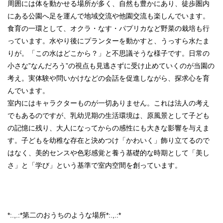
周囲には体を動かせる場所が多く、自然も豊かにあり、徒歩圏内
にある公園へ足を運んで地域交流や他園交流も楽しんでいます。
食育の一環として、オクラ・なす・パプリカなど野菜の栽培も行
っています。水やり後にプランターを動かすと、うっすら水たま
りが。「この水はどこから？」と不思議そうな様子です。日常の
小さな”なんだろう”の視点も見逃さずに受け止めていくのが当園の
考え。実体験や問いかけなどの会話を促進しながら、探求心を育
んでいます。
室内にはキャラクターものが一切ありません。これは法人の考え
でもあるのですが、乳幼児期の生活環境は、原風景として子ども
の記憶に残り、大人になってからの感性にも大きな影響を与えま
す。子どもを幼稚な存在と決めつけ「かわいく」飾り立てるので
はなく、美的センスや色彩感覚と養う基礎的な時期として「美し
さ」と「学び」という基準で室内空間を創っています。
*:.,.:*第二のおうちのような場所*:.,.:*