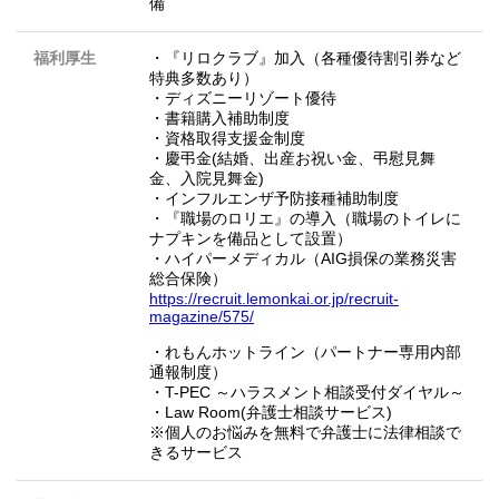
備
福利厚生
・『リロクラブ』加入（各種優待割引券など
特典多数あり）
・ディズニーリゾート優待
・書籍購入補助制度
・資格取得支援金制度
・慶弔金(結婚、出産お祝い金、弔慰見舞
金、入院見舞金)
・インフルエンザ予防接種補助制度
・『職場のロリエ』の導入（職場のトイレに
ナプキンを備品として設置）
・ハイパーメディカル（AIG損保の業務災害
総合保険）
https://recruit.lemonkai.or.jp/recruit-
magazine/575/
・れもんホットライン（パートナー専用内部
通報制度）
・T-PEC ～ハラスメント相談受付ダイヤル～
・Law Room(弁護士相談サービス)
※個人のお悩みを無料で弁護士に法律相談で
きるサービス