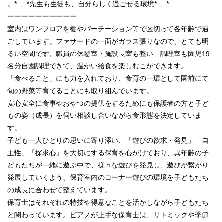
。*:.,.:*先生も生徒も、自分らしく過ごせる環境*:.,.:*
ーーーーーーーーーー
室内はワンフロアを棚やパーテーション等で区切って各年齢で過
ごしています。ファサードの一面がガラス張りなので、とても明
るい空間です。職員の休憩室・施設長室も整い、調理室も園児19
名分自園調理できて、温かい給食を楽しむこができます。
「食べること」にも力を入れており、食育の一環として園前にて
旬の野菜等育てることにも取り組んでいます。
安心安全に食事やおやつの提供をするためにも保護者の方と子ど
もの姿（成長）を伺い相談し合いながら食形態を決定していま
す。
子ども一人ひとりの思いに寄り添い、「遊びの欲求・発見」「自
主性」「探求心」を大切にする保育を心がけており、異年齢の子
どもたちが一緒に遊ぶ中で、様々な遊びを発見し、遊びが繋がり
発展していくよう、保育室内のコーナー遊びの環境を子どもたち
の成長に合わせて整えています。
保育士はそれぞれの特技や得意なことを活かしながら子どもたち
と関わっています。ピアノが上手な保育士は、リトミックや季節