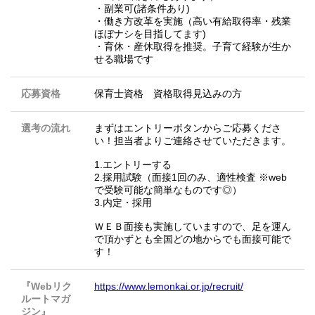
・副業可(諸条件あり)
・働き方改革を実施（高い有給取得率・残業
ほぼナシを目指してます)
・育休・産休取得を推奨。子育て経験が生か
せる職場です
応募資格
保育士資格 資格取得見込みの方
選考の流れ
まずはエントリーボタンからご応募くださ
い！担当者よりご連絡させていただきます。
1.エントリーする
2.採用試験（面接1回のみ、適性検査 ※web
で受験可能な簡単なものです◎）
3.内定・採用
ＷＥＢ面接も実施していますので、足を運ん
で頂かずとも全国どの地からでも面接可能で
す！
『Webリク
https://www.lemonkai.or.jp/recruit/
ルートマガ
ジン』