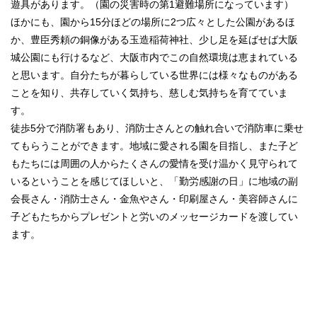
遊具があります。（園の災害時の第1避難場所になっています）
ほかにも、園から15分ほどの場所に2つ広々とした公園があるほ
か、豊臣秀頼の銅像がある玉造稲荷神社、少し足を延ばせば大阪
城公園にも行けるなど、大阪市内でこの自然環境は恵まれている
と思います。自分たちが暮らしている世界には様々なものがある
ことを知り、共存していく気持ち、慈しむ気持ちを育てていま
す。
徒歩5分で消防署もあり、消防士さんとの触れ合いで消防車に乗せ
てもらうことができます。地域に愛される園を目指し、また子ど
もたちには周囲の人からたくさんの愛情を受け温かく見守られて
いるということを感じてほしいと、「勤労感謝の日」に地域の副
会長さん・消防士さん・金魚やさん・印刷屋さん・美容師さんに
子どもたちからプレゼントと労いのメッセージカードを渡してい
ます。