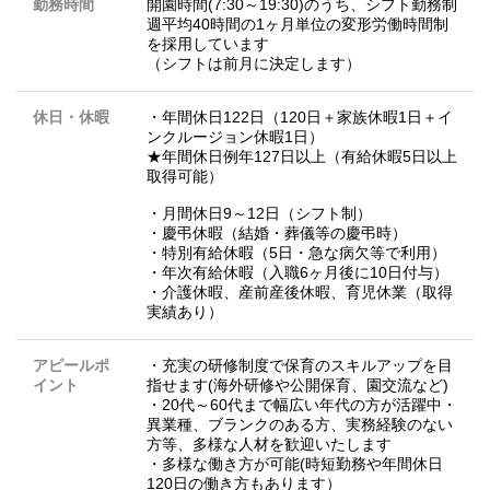
勤務時間
開園時間(7:30～19:30)のうち、シフト勤務制
週平均40時間の1ヶ月単位の変形労働時間制
を採用しています
（シフトは前月に決定します）
休日・休暇
・年間休日122日（120日＋家族休暇1日＋イ
ンクルージョン休暇1日）
★年間休日例年127日以上（有給休暇5日以上
取得可能）
・月間休日9～12日（シフト制）
・慶弔休暇（結婚・葬儀等の慶弔時）
・特別有給休暇（5日・急な病欠等で利用）
・年次有給休暇（入職6ヶ月後に10日付与）
・介護休暇、産前産後休暇、育児休業（取得
実績あり）
アピールポ
・充実の研修制度で保育のスキルアップを目
イント
指せます(海外研修や公開保育、園交流など)
・20代～60代まで幅広い年代の方が活躍中・
異業種、ブランクのある方、実務経験のない
方等、多様な人材を歓迎いたします
・多様な働き方が可能(時短勤務や年間休日
120日の働き方もあります）