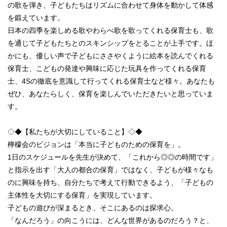
の歌を弾き、子どもたちはリズムに合わせて身体を動かして体感
を鍛えています。
日本の四季を楽しめる歌やわらべ歌を歌ってくれる保育士も、歌
を通じて子どもたちとのスキンシップをとることが上手です。ほ
かにも、優しい声で子どもにささやくように絵本を読んでくれる
保育士、こどもの発達や興味に応じた玩具を作ってくれる保育
士、4Sの徹底を意識して行ってくれる保育士など様々。あなたも
ぜひ、あなたらしく、保育を楽しんでいただきたいと思っていま
す。
◇◆【私たちが大切にしていること】◇◆
檸檬会のビジョンは「本当に子どものための保育を」。
1日のスケジュールを先生が決めて、「これから◎◎の時間です」
と指示を出す「大人の都合の保育」ではなく、子どもが様々なも
のに興味を持ち、自分たちで考えて行動できるよう、「子どもの
主体性を大切にする保育」を実現しています。
子どもの遊びが深まるとき、そこにあるのは探求心。
「なんだろう」の向こうには、どんな世界があるのだろう？と、