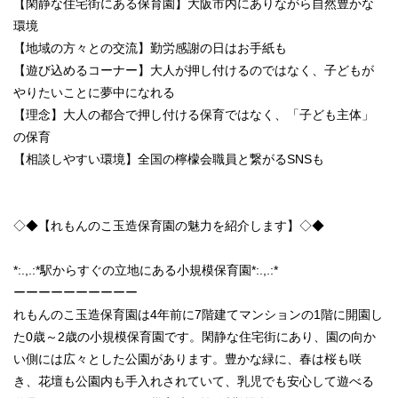
【閑静な住宅街にある保育園】大阪市内にありながら自然豊かな
環境
【地域の方々との交流】勤労感謝の日はお手紙も
【遊び込めるコーナー】大人が押し付けるのではなく、子どもが
やりたいことに夢中になれる
【理念】大人の都合で押し付ける保育ではなく、「子ども主体」
の保育
【相談しやすい環境】全国の檸檬会職員と繋がるSNSも
◇◆【れもんのこ玉造保育園の魅力を紹介します】◇◆
*:.,.:*駅からすぐの立地にある小規模保育園*:.,.:*
ーーーーーーーーーー
れもんのこ玉造保育園は4年前に7階建てマンションの1階に開園し
た0歳～2歳の小規模保育園です。閑静な住宅街にあり、園の向か
い側には広々とした公園があります。豊かな緑に、春は桜も咲
き、花壇も公園内も手入れされていて、乳児でも安心して遊べる