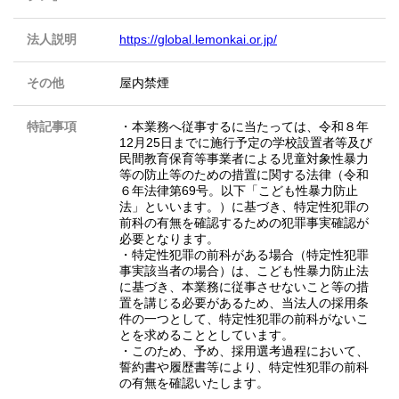
法人説明
https://global.lemonkai.or.jp/
その他
屋内禁煙
特記事項
・本業務へ従事するに当たっては、令和８年
12月25日までに施行予定の学校設置者等及び
民間教育保育等事業者による児童対象性暴力
等の防止等のための措置に関する法律（令和
６年法律第69号。以下「こども性暴力防止
法」といいます。）に基づき、特定性犯罪の
前科の有無を確認するための犯罪事実確認が
必要となります。
・特定性犯罪の前科がある場合（特定性犯罪
事実該当者の場合）は、こども性暴力防止法
に基づき、本業務に従事させないこと等の措
置を講じる必要があるため、当法人の採用条
件の一つとして、特定性犯罪の前科がないこ
とを求めることとしています。
・このため、予め、採用選考過程において、
誓約書や履歴書等により、特定性犯罪の前科
の有無を確認いたします。