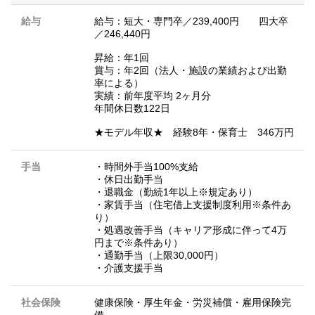
給与
給与：短大・専門卒／239,400円 四大卒
／246,440円
昇給：年1回
賞与：年2回（法人・施設の業績および出勤
率による）
実績：前年度平均 2ヶ月分
年間休日数122日
★モデル年収★ 経験8年・保育士 346万円
手当
・時間外手当100%支給
・休日出勤手当
・退職金（勤続1年以上※規定あり）
・家賃手当（住宅借上支援制度利用※条件あ
り）
・処遇改善手当（キャリア形成に伴って4万
円まで※条件あり）
・通勤手当（上限30,000円）
・介護支援手当
社会保険
健康保険・厚生年金・労災補償・雇用保険完