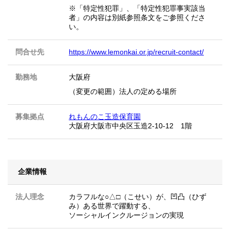
※「特定性犯罪」、「特定性犯罪事実該当
者」の内容は別紙参照条文をご参照くださ
い。
問合せ先
https://www.lemonkai.or.jp/recruit-contact/
勤務地
大阪府
（変更の範囲）法人の定める場所
募集拠点
れもんのこ玉造保育園
大阪府大阪市中央区玉造2-10-12 1階
企業情報
法人理念
カラフルな○△□（こせい）が、凹凸（ひず
み）ある世界で躍動する、
ソーシャルインクルージョンの実現