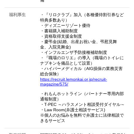
備
福利厚生
・『リロクラブ』加入（各種優待割引券など
特典多数あり）
・ディズニーリゾート優待
・書籍購入補助制度
・資格取得支援金制度
・慶弔金(結婚、出産お祝い金、弔慰見舞
金、入院見舞金)
・インフルエンザ予防接種補助制度
・『職場のロリエ』の導入（職場のトイレに
ナプキンを備品として設置）
・ハイパーメディカル（AIG損保の業務災害
総合保険）
https://recruit.lemonkai.or.jp/recruit-
magazine/575/
・れもんホットライン（パートナー専用内部
通報制度）
・T-PEC ～ハラスメント相談受付ダイヤル～
・Law Room(弁護士相談サービス)
※個人のお悩みを無料で弁護士に法律相談で
きるサービス