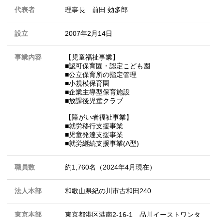
代表者
理事長 前田 効多郎
設立
2007年2月14日
事業内容
【児童福祉事業】
■認可保育園・認定こども園
■公立保育所の指定管理
■小規模保育園
■企業主導型保育施設
■放課後児童クラブ
【障がい者福祉事業】
■就労移行支援事業
■児童発達支援事業
■就労継続支援事業(A型)
職員数
約1,760名（2024年4月現在）
法人本部
和歌山県紀の川市古和田240
東京本部
東京都港区港南2-16-1 品川イーストワンタ