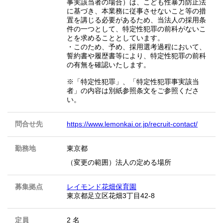
事実該当者の場合）は、こども性暴力防止法
に基づき、本業務に従事させないこと等の措
置を講じる必要があるため、当法人の採用条
件の一つとして、特定性犯罪の前科がないこ
とを求めることとしています。
・このため、予め、採用選考過程において、
誓約書や履歴書等により、特定性犯罪の前科
の有無を確認いたします。
※「特定性犯罪」、「特定性犯罪事実該当
者」の内容は別紙参照条文をご参照くださ
い。
問合せ先
https://www.lemonkai.or.jp/recruit-contact/
勤務地
東京都
（変更の範囲）法人の定める場所
募集拠点
レイモンド花畑保育園
東京都足立区花畑3丁目42-8
定員
2 名