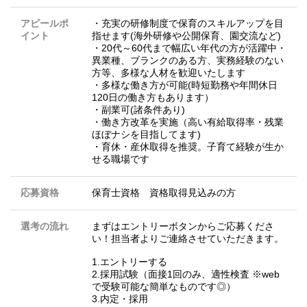
アピールポ
・充実の研修制度で保育のスキルアップを目
イント
指せます(海外研修や公開保育、園交流など)
・20代～60代まで幅広い年代の方が活躍中・
異業種、ブランクのある方、実務経験のない
方等、多様な人材を歓迎いたします
・多様な働き方が可能(時短勤務や年間休日
120日の働き方もあります）
・副業可(諸条件あり)
・働き方改革を実施（高い有給取得率・残業
ほぼナシを目指してます)
・育休・産休取得を推奨。子育て経験が生か
せる職場です
応募資格
保育士資格 資格取得見込みの方
選考の流れ
まずはエントリーボタンからご応募くださ
い！担当者よりご連絡させていただきます。
1.エントリーする
2.採用試験（面接1回のみ、適性検査 ※web
で受験可能な簡単なものです◎）
3.内定・採用