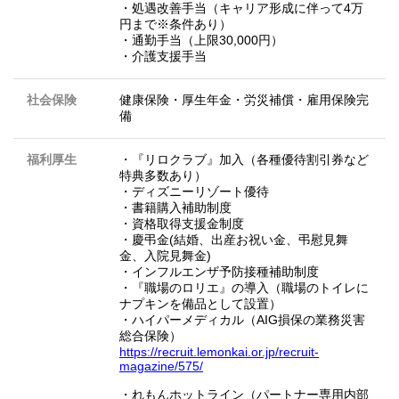
・処遇改善手当（キャリア形成に伴って4万
円まで※条件あり）
・通勤手当（上限30,000円）
・介護支援手当
社会保険
健康保険・厚生年金・労災補償・雇用保険完
備
福利厚生
・『リロクラブ』加入（各種優待割引券など
特典多数あり）
・ディズニーリゾート優待
・書籍購入補助制度
・資格取得支援金制度
・慶弔金(結婚、出産お祝い金、弔慰見舞
金、入院見舞金)
・インフルエンザ予防接種補助制度
・『職場のロリエ』の導入（職場のトイレに
ナプキンを備品として設置）
・ハイパーメディカル（AIG損保の業務災害
総合保険）
https://recruit.lemonkai.or.jp/recruit-
magazine/575/
・れもんホットライン（パートナー専用内部