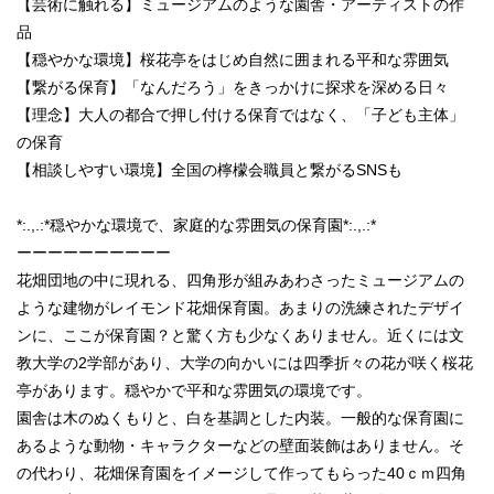
【芸術に触れる】ミュージアムのような園舎・アーティストの作
品
【穏やかな環境】桜花亭をはじめ自然に囲まれる平和な雰囲気
【繋がる保育】「なんだろう」をきっかけに探求を深める日々
【理念】大人の都合で押し付ける保育ではなく、「子ども主体」
の保育
【相談しやすい環境】全国の檸檬会職員と繋がるSNSも
*:.,.:*穏やかな環境で、家庭的な雰囲気の保育園*:.,.:*
ーーーーーーーーーー
花畑団地の中に現れる、四角形が組みあわさったミュージアムの
ような建物がレイモンド花畑保育園。あまりの洗練されたデザイ
ンに、ここが保育園？と驚く方も少なくありません。近くには文
教大学の2学部があり、大学の向かいには四季折々の花が咲く桜花
亭があります。穏やかで平和な雰囲気の環境です。
園舎は木のぬくもりと、白を基調とした内装。一般的な保育園に
あるような動物・キャラクターなどの壁面装飾はありません。そ
の代わり、花畑保育園をイメージして作ってもらった40ｃｍ四角