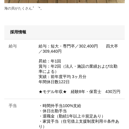
海の貝がたくさん.ﾟ ゜*。
採用情報
給与
給与：短大・専門卒／302,400円 四大卒
／309,440円
昇給：年1回
賞与：年2回（法人・施設の業績および出勤
率による）
実績：前年度平均 3ヶ月分
年間休日数122日
★モデル年収★ 経験8年・保育士 430万円
手当
・時間外手当100%支給
・休日出勤手当
・退職金（勤続1年以上※規定あり）
・家賃手当（住宅借上支援制度利用※条件あ
り）