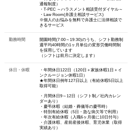
通報制度）
・T-PEC ～ハラスメント相談受付ダイヤル～
・Law Room(弁護士相談サービス)
※個人のお悩みを無料で弁護士に法律相談で
きるサービス
勤務時間
開園時間(7:00～19:30)のうち、シフト勤務制
週平均40時間の1ヶ月単位の変形労働時間制
を採用しています
（シフトは前月に決定します）
休日・休暇
・年間休日122日（120日＋家族休暇1日＋イ
ンクルージョン休暇1日）
★年間休日例年127日以上（有給休暇5日以上
取得可能）
・月間休日9～12日（シフト制／社内カレン
ダーあり）
・慶弔休暇（結婚・葬儀等の慶弔時）
・特別有給休暇（5日・急な病欠等で利用）
・年次有給休暇（入職6ヶ月後に10日付与）
・介護休暇、産前産後休暇、育児休業（取得
実績あり）