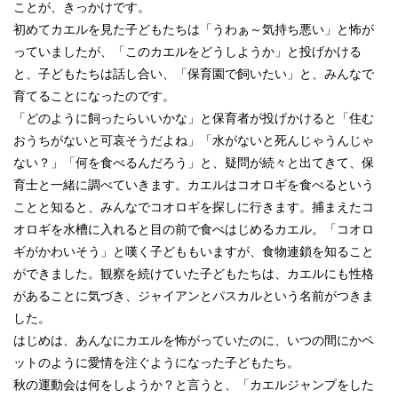
ことが、きっかけです。
初めてカエルを見た子どもたちは「うわぁ～気持ち悪い」と怖が
っていましたが、「このカエルをどうしようか」と投げかける
と、子どもたちは話し合い、「保育園で飼いたい」と、みんなで
育てることになったのです。
「どのように飼ったらいいかな」と保育者が投げかけると「住む
おうちがないと可哀そうだよね」「水がないと死んじゃうんじゃ
ない？」「何を食べるんだろう」と、疑問が続々と出てきて、保
育士と一緒に調べていきます。カエルはコオロギを食べるという
ことと知ると、みんなでコオロギを探しに行きます。捕まえたコ
オロギを水槽に入れると目の前で食べはじめるカエル。「コオロ
ギがかわいそう」と嘆く子どももいますが、食物連鎖を知ること
ができました。観察を続けていた子どもたちは、カエルにも性格
があることに気づき、ジャイアンとパスカルという名前がつきま
した。
はじめは、あんなにカエルを怖がっていたのに、いつの間にかペ
ットのように愛情を注ぐようになった子どもたち。
秋の運動会は何をしようか？と言うと、「カエルジャンプをした