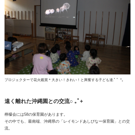
プロジェクターで花火鑑賞＊大きい！きれい！と興奮する子ども達.ﾟ ゜*。
遠く離れた沖縄園との交流○ ｡ﾟ+
檸檬会には58の保育園があります。
その中でも、最南端、沖縄県の「レイモンドあしびなー保育園」との交
流。