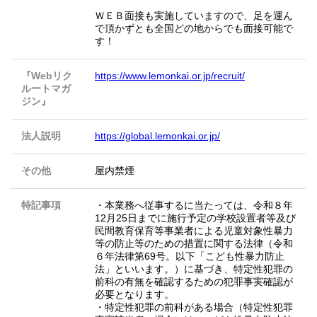
ＷＥＢ面接も実施していますので、足を運ん
で頂かずとも全国どの地からでも面接可能で
す！
『Webリク
https://www.lemonkai.or.jp/recruit/
ルートマガ
ジン』
法人説明
https://global.lemonkai.or.jp/
その他
屋内禁煙
特記事項
・本業務へ従事するに当たっては、令和８年
12月25日までに施行予定の学校設置者等及び
民間教育保育等事業者による児童対象性暴力
等の防止等のための措置に関する法律（令和
６年法律第69号。以下「こども性暴力防止
法」といいます。）に基づき、特定性犯罪の
前科の有無を確認するための犯罪事実確認が
必要となります。
・特定性犯罪の前科がある場合（特定性犯罪