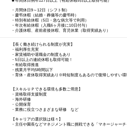
★年間休日例年127日以上（有給休暇5日以上取得可能）
・月間休日9～12日（シフト制）
・慶弔休暇（結婚・葬儀等の慶弔時）
・特別有給休暇（5日・急な病欠等で利用）
・年次有給休暇（入職6ヶ月後に10日付与）
・介護休暇、産前産後休暇、育児休業（取得実績あり）
【長く働き続けられる制度が充実】
・福利厚生充実
・家賃補助や退職金の制度もあり
・5日以上の連続休暇も取得可能！
・有給取得推進
・残業月平均5時間以下
・育休・産休取得実績あり※時短制度もあるので復帰しやすい環
【スキルＵＰできる環境も多数ご用意】
・資格取得支援制度
・海外研修
・公開保育
・業務に役立つさまざまな研修 など
【キャリアの選択肢は様々】
・主任や園長などマネジメント職に挑戦できる「マネージャーチ