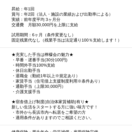
昇給：年1回
賞与：年2回（法人・施設の業績および出勤率による）
実績：前年度平均 3ヶ月分
交通費 月額30,000円を上限に支給
試用期間：6ヶ月（条件変更なし）
固定残業代なし（残業手当は法定通り100％支給します！）
★充実した手当は檸檬会の魅力★
・早番・遅番手当(30分100円)
・時間外手当100%支給
・休日出勤手当
・退職金（勤続1年以上※規定あり）
・家賃手当（住宅借上支援制度利用※条件あり）
・通勤手当（上限30,000円）
・介護支援手当
★宿舎借上げ制度(自治体家賃補助)有り★
新しい生活をスタートする方に強い味方です！
・市外から長浜市内へ転居をご希望の方
・適用条件がありますのでご相談ください。