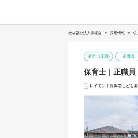
社会福祉法人檸檬会
採用情報
求
保育士(正職)
正職員
保育士｜正職員
レイモンド長浜南こども園