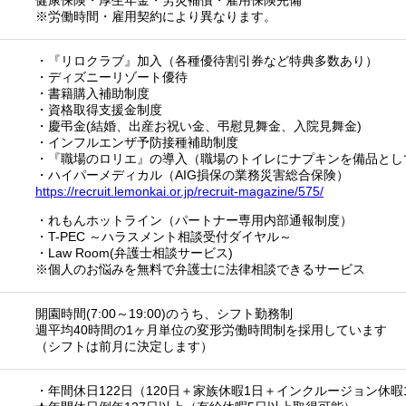
健康保険・厚生年金・労災補償・雇用保険完備
※労働時間・雇用契約により異なります。
・『リロクラブ』加入（各種優待割引券など特典多数あり）
・ディズニーリゾート優待
・書籍購入補助制度
・資格取得支援金制度
・慶弔金(結婚、出産お祝い金、弔慰見舞金、入院見舞金)
・インフルエンザ予防接種補助制度
・『職場のロリエ』の導入（職場のトイレにナプキンを備品とし
・ハイパーメディカル（AIG損保の業務災害総合保険）
https://recruit.lemonkai.or.jp/recruit-magazine/575/
・れもんホットライン（パートナー専用内部通報制度）
・T-PEC ～ハラスメント相談受付ダイヤル～
・Law Room(弁護士相談サービス)
※個人のお悩みを無料で弁護士に法律相談できるサービス
開園時間(7:00～19:00)のうち、シフト勤務制
週平均40時間の1ヶ月単位の変形労働時間制を採用しています
（シフトは前月に決定します）
・年間休日122日（120日＋家族休暇1日＋インクルージョン休暇