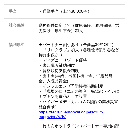
手当
・通勤手当（上限30,000円）
社会保険
勤務条件に応じて（健康保険、雇用保険、労
災保険、厚生年金）加入
福利厚生
★パートナー割引あり（全商品30％OFF)
・『リロクラブ』加入（各種優待割引券など
特典多数あり）
・ディズニーリゾート優待
・書籍購入補助制度
・資格取得支援金制度
・慶弔金(結婚、出産お祝い金、弔慰見舞
金、入院見舞金)
・インフルエンザ予防接種補助制度
・『職場のロリエ』の導入（職場のトイレに
ナプキンを備品として設置）
・ハイパーメディカル（AIG損保の業務災害
総合保険）
https://recruit.lemonkai.or.jp/recruit-
magazine/575/
・れもんホットライン（パートナー専用内部