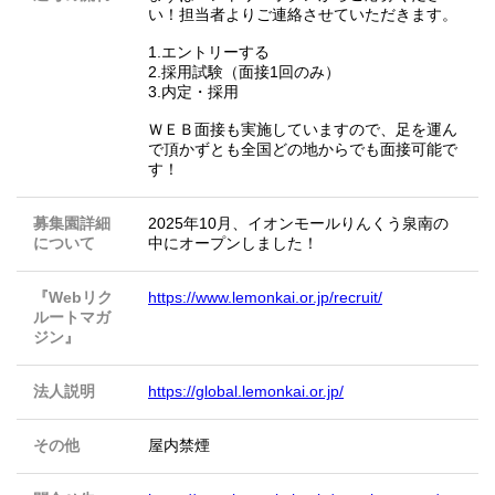
い！担当者よりご連絡させていただきます。
1.エントリーする
2.採用試験（面接1回のみ）
3.内定・採用
ＷＥＢ面接も実施していますので、足を運ん
で頂かずとも全国どの地からでも面接可能で
す！
募集園詳細
2025年10月、イオンモールりんくう泉南の
について
中にオープンしました！
『Webリク
https://www.lemonkai.or.jp/recruit/
ルートマガ
ジン』
法人説明
https://global.lemonkai.or.jp/
その他
屋内禁煙