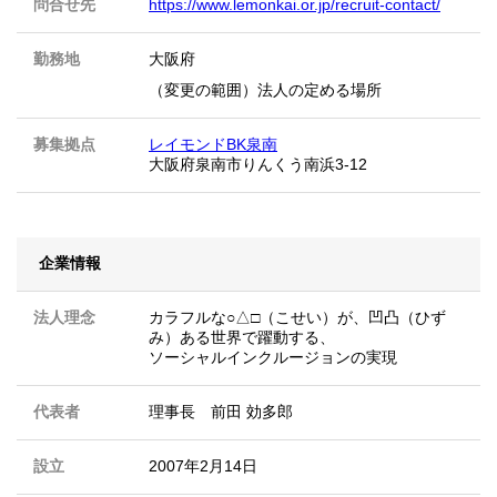
問合せ先
https://www.lemonkai.or.jp/recruit-contact/
勤務地
大阪府
（変更の範囲）法人の定める場所
募集拠点
レイモンドBK泉南
大阪府泉南市りんくう南浜3-12
企業情報
法人理念
カラフルな○△□（こせい）が、凹凸（ひず
み）ある世界で躍動する、
ソーシャルインクルージョンの実現
代表者
理事長 前田 効多郎
設立
2007年2月14日