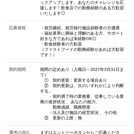
ックアップします。あなたのチャレンジを応
援します！飲食店での勤務経験のある方歓迎
いたします◎
応募資格
・就労継続、就労移行施設経験者の方優遇
・福祉業界に興味と理解のある方、サポート
好きな方であれば未経験OK◎
・飲食経験者の方歓迎
（ファストフードの勤務経験があれば大歓迎
です！）
契約期間
期間の定めあり（入職日～2027年3月31日ま
で）
① 契約更新：更新する場合あり
② 契約更新は、次のいずれかにより判断
する。
・契約満了時の業務量、従事している業
務の進捗状況 、あなたの能力、
勤務成績、職務態度
・法人及び施設の経営状況 、その他
③ 更新の上限：無
選考の流れ
まずはエントリーボタンからご応募くださ