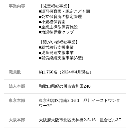
事業内容
【児童福祉事業】
■認可保育園・認定こども園
■公立保育所の指定管理
■小規模保育園
■企業主導型保育施設
■放課後児童クラブ
【障がい者福祉事業】
■就労移行支援事業
■児童発達支援事業
■就労継続支援事業(A型)
職員数
約1,760名（2024年4月現在）
法人本部
和歌山県紀の川市古和田240
東京本部
東京都港区港南2-16-1 品川イーストワンタ
ワー7F
大阪本部
大阪府大阪市北区天神橋2-5-16 星合ビル3F