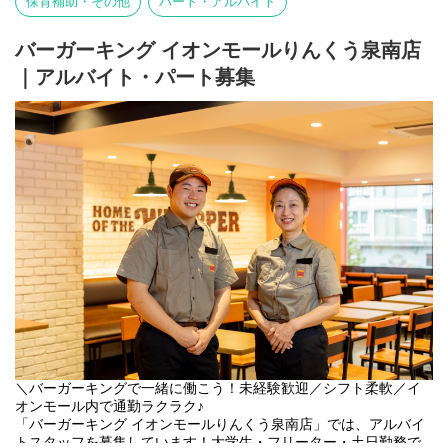
保育補助・その他
パート・アルバイト
とができるため、「飲食の仕事は好きだけど、もっと成長できる
環境で働きたい」という方にもぴったりです。
バーガーキング イオンモールりんくう泉南店
◇ バーガーキングの店舗運営に幅広く携われる
｜アルバイト・パート募集
◇ 接客・調理だけでなく、スタッフ育成やマネジメントにも挑戦
できる
◇ 年間休日122日・月9～12日休みでプライベートも充実
◇ 社会福祉法人運営ならではの安定した経営基盤
◇ 飲食業界未経験・福祉業界未経験も歓迎
私たちが大切にしているのは、お客様に喜んでいただくこと、そ
して一緒に働く仲間の成長を支えること。飲食店で培った経験を
活かしたい方、店舗づくりに主体的に関わりたい方、人と関わる
ことが好きな方。
ぜひ私たちと一緒に、新しいバーガーキングのカタチをつくって
いきませんか？
【職員の1週間のシフト例】
下記はシフト例です。
シフトの中で有給休暇5日以上取得可能です★
◎職員A
月：12～21時
＼バーガーキングで一緒に働こう！未経験歓迎／シフト柔軟／イ
火：12～21時
オンモール内で通勤ラクラク♪
水：10～19時
「バーガーキング イオンモールりんくう泉南店」では、アルバイ
木：お休み
トスタッフを募集しています！大学生・フリーター・土日勤務で