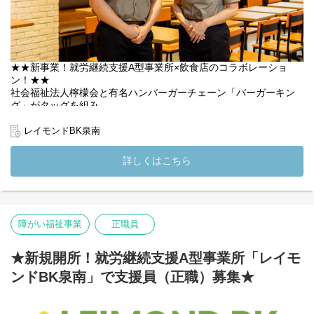
★★新事業！就労継続支援A型事業所×飲食店のコラボレーショ
ン！★★
社会福祉法人檸檬会と有名ハンバーガーチェーン「バーガーキン
グ」がタッグを組み、
大阪・泉南に新しい就労継続支援A型事業所「レイモンドBK泉
南」が誕生します。新しい店舗で、利用者さまの支援を行いなが
レイモンドBK泉南
ら店舗スタッフとしても活躍いただける生活支援員を募集します
◎
詳しくはこちら
【主な業務内容】
利用者さまが店舗スタッフとして安心して働けるように支援しな
がら、自らもバーガーキング店舗スタッフの一員としてご活躍い
ただけるポジションです。
障がい福祉事業
正職員
・利用者さまの就労支援・日常的なサポート（業務説明、声か
け、相談対応など）
★新規開所！就労継続支援A型事業所「レイモ
・店舗業務（接客、レジ、ハンバーガーの調理、清掃など）
ンドBK泉南」で支援員（正職）募集★
・サービス管理責任者・店長との連携
・記録や簡単な報告業務 など