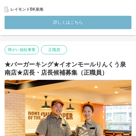
金：9～18時
きる主夫（主婦）さんも大歓迎◎学校や本業、家庭と両立しなが
土：9～18時
ら働ける環境です！
レイモンドBK泉南
日：お休み
◎職員B
【業務内容】
詳しくはこちら
月：12～21時
バーガーキングでの接客、調理、清掃など、店舗運営全般をお任
火：9～18時
せします。ホールスタッフとしてお客様をお迎えする役割や、キ
水：お休み
ッチンスタッフとして注文を受けた商品を作る役割など、適性に
木：お休み
応じて担当していただきます。
金：12～21時
障がい福祉事業
正職員
土：12～21時
未経験の方でも丁寧に教えますので、ご安心くださいね◎「バイ
日：11～20時
トが初めて」「飲食は久しぶり」という方も安心してスタートで
きます！土日に入れる方は特に歓迎！少しでも気になった方は、
★バーガーキング★イオンモールりんくう泉
お気軽にご応募ください♪
南店★店長・店長候補募集（正職員）
※利用者様としてご応募ご希望の方へ※
バーガーキング イオンモールりんくう泉南店は、就労継続支援A
型として開所準備中です。
就労継続支援A型の利用者様としてのご利用を希望される方は、通
常のアルバイト応募とはご案内が異なります。別途ご案内いたし
ますので、ご応募の際にその旨をお知らせください。
(変更の範囲）法人の定める業務