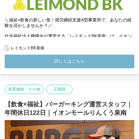
★福祉×飲食という新しい挑戦にご興味のある方、大歓迎です！
★「支援だけ」「調理だけ」ではない、“伴走型”のやりがいを感じ
られる職場です！
＼福祉×飲食の新しい形！就労継続支援A型事業所で、あなたの経
(変更の範囲）法人の定める業務
験を活かしませんか？／
社会福祉法人檸檬会が運営する「レイモンドBK泉南」は、イオン
モールりんくう泉南内にて、2025年10月にバーガーキング店舗と
してオープンしました。
レイモンドBK泉南
世界的に有名なハンバーガーチェーン「バーガーキング」とのコ
詳しくはこちら
ラボレーションにより、障がいのある方々が一般就労に近い形で
働ける環境を提供する、新しい就労継続支援A型事業所としての開
所を目指しています。
現在は、事業所開所に向けて店舗運営と並行しながら準備を進め
保育補助・その他
正職員
ている段階です。檸檬会としても4施設目となる新たな取り組みで
あり、福祉と飲食を掛け合わせたこれまでにない挑戦の場となっ
ています。
【飲食×福祉】バーガーキング運営スタッフ｜
年間休日122日｜イオンモールりんくう泉南
この新しいチャレンジを現場で支えてくださる「支援員」を募集
しています。利用者の方一人ひとりの個性やペースに寄り添いな
がら日々の業務をサポートし、「できた！」という達成感や「働
くって楽しい」という気持ちを引き出す大切な役割です。