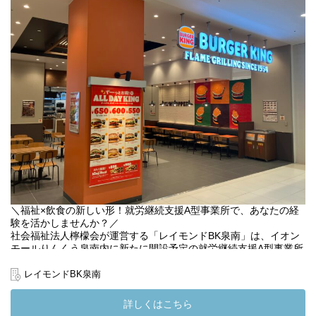
☆社会貢献：飲食業のスキルを活かしながら、障がいのある方々
のサポートを通じて社会貢献ができます。
☆サポート好きな方：スタッフや利用者さんを支え、チームをま
とめるのが得意な方に最適な環境です。
一緒に新しい店舗を盛り上げていきましょう！
見学も随時受け付けています。お気軽にお問い合わせください。
(変更の範囲）法人の定める業務
＼福祉×飲食の新しい形！就労継続支援A型事業所で、あなたの経
験を活かしませんか？／
社会福祉法人檸檬会が運営する「レイモンドBK泉南」は、イオン
モールりんくう泉南内に新たに開設予定の就労継続支援A型事業所
です。2025年10月には、バーガーキングが先行オープンし、障が
いのある方々が実際の店舗運営に関わる準備が着々と進んでいま
レイモンドBK泉南
す◎
詳しくはこちら
現在、この新しい挑戦を共に支えてくださるサービス管理責任者