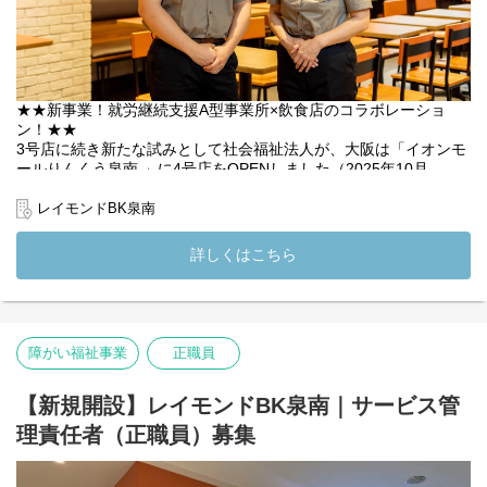
★★新事業！就労継続支援A型事業所×飲食店のコラボレーショ
ン！★★
3号店に続き新たな試みとして社会福祉法人が、大阪は「イオンモ
ールりんくう泉南 」に4号店をOPENしました（2025年10月
OPEN）！お店作りに携わってくれるハンバーガー店の店長を募集
いたします◎
レイモンドBK泉南
【募集ポイント】
詳しくはこちら
☆新規ポジション：ゼロからのスタートで、あなたの手腕を存分
に発揮できます！
☆経験を活かす：飲食店での店長経験をお持ちの方、大歓迎！
障がい福祉事業
正職員
☆福祉への関心：当店は就労継続支援A型事業所として、障がいの
ある方の就労を支援しています。福祉業界未経験でも、興味があ
ればOK！新しい分野での挑戦をサポートします。
【新規開設】レイモンドBK泉南｜サービス管
理責任者（正職員）募集
☆資格取得支援：福祉関連の資格取得を目指す方には、支援制度
をご用意。キャリアアップを応援します。