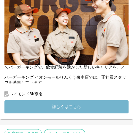
安心して働ける環境と、自分らしく活躍できる未来。そのどちら
も大切にした職場づくりを、あなたの支援の力で一緒に実現して
いきませんか？きませんか？
【職員の1週間のシフト例】
下記はシフト例です。
シフトの中で有給休暇5日以上取得可能です★
◎職員A
月：12～21時
火：12～21時
水：10～19時
木：お休み
金：9～18時
＼バーガーキングで、飲食経験を活かした新しいキャリアを。／
土：9～18時
日：お休み
バーガーキング イオンモールりんくう泉南店では、正社員スタッ
◎職員B
フを募集しています。
月：12～21時
火：9～18時
接客や調理はもちろん、店舗運営やスタッフ育成など、飲食店づ
レイモンドBK泉南
水：お休み
くりの中心メンバーとして活躍いただけるポジションです。
木：お休み
当店は社会福祉法人檸檬会が運営する全国でも珍しいバーガーキ
詳しくはこちら
金：12～21時
ング店舗。
土：12～21時
飲食店としてお客様に満足いただけるサービスを提供しながら、
日：11～20時
障がいのあるスタッフの就労支援にも取り組んでいます。
飲食経験を活かしながら、人材育成やマネジメントにも携わるこ