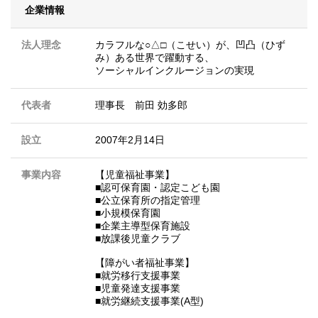
企業情報
法人理念
カラフルな○△□（こせい）が、凹凸（ひず
み）ある世界で躍動する、
ソーシャルインクルージョンの実現
代表者
理事長 前田 効多郎
設立
2007年2月14日
事業内容
【児童福祉事業】
■認可保育園・認定こども園
■公立保育所の指定管理
■小規模保育園
■企業主導型保育施設
■放課後児童クラブ
【障がい者福祉事業】
■就労移行支援事業
■児童発達支援事業
■就労継続支援事業(A型)