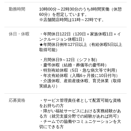
勤務時間
10時00分～22時30分のうち8時間実働（休憩
60分）を想定しています。
※店舗開店時間は11時～22時です。
休日・休暇
・年間休日122日（120日＋家族休暇1日＋イ
ンクルージョン休暇1日）
★年間休日例年127日以上（有給休暇5日以上
取得可能）
・月間休日9～12日（シフト制）
・慶弔休暇（結婚・葬儀等の慶弔時）
・特別有給休暇（5日・急な病欠等で利用）
・年次有給休暇（入職6ヶ月後に10日付与）
・介護休暇、産前産後休暇、育児休業（取得
実績あり）
応募資格
・サービス管理責任者として配置可能な資格
をお持ちの方
・障がい福祉サービスにおける実務経験があ
る方（就労支援分野での経験があれば尚可）
・チームでの協働やコミュニケーションを大
切にできる方