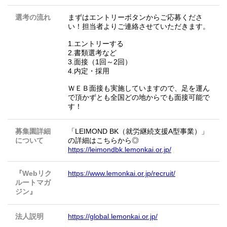
選考の流れ
まずはエントリーボタンからご応募くださ
い！担当者よりご連絡させていただきます。
1.エントリーする
2.書類選考など
3.面接（1回～2回）
4.内定・採用
ＷＥＢ面接も実施していますので、足を運ん
で頂かずとも全国どの地からでも面接可能で
す！
募集園詳細
「LEIMOND BK（就労継続支援A型事業）」
について
の詳細はこちらから◎
https://leimondbk.lemonkai.or.jp/
『Webリク
https://www.lemonkai.or.jp/recruit/
ルートマガ
ジン』
法人説明
https://global.lemonkai.or.jp/