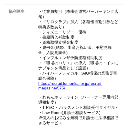
福利厚生
・従業員割引（檸檬会運営バーガーキング店
舗）
・『リロクラブ』加入（各種優待割引券など
特典多数あり）
・ディズニーリゾート優待
・書籍購入補助制度
・資格取得支援金制度
・慶弔金(結婚、出産お祝い金、弔慰見舞
金、入院見舞金)
・インフルエンザ予防接種補助制度
・『職場のロリエ』の導入（職場のトイレに
ナプキンを備品として設置）
・ハイパーメディカル（AIG損保の業務災害
総合保険）
https://recruit.lemonkai.or.jp/recruit-
magazine/575/
・れもんホットライン（パートナー専用内部
通報制度）
・T-PEC ～ハラスメント相談受付ダイヤル～
・Law Room(弁護士相談サービス)
※個人のお悩みを無料で弁護士に法律相談で
きるサービス