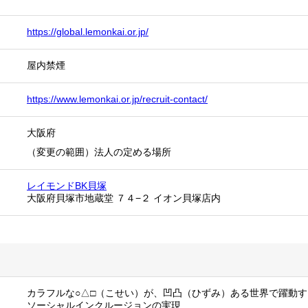
https://global.lemonkai.or.jp/
屋内禁煙
https://www.lemonkai.or.jp/recruit-contact/
大阪府
（変更の範囲）法人の定める場所
レイモンドBK貝塚
大阪府貝塚市地蔵堂 ７４−２ イオン貝塚店内
カラフルな○△□（こせい）が、凹凸（ひずみ）ある世界で躍動す
ソーシャルインクルージョンの実現