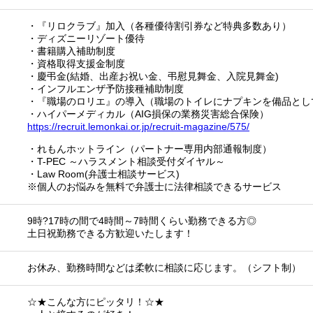
・『リロクラブ』加入（各種優待割引券など特典多数あり）
・ディズニーリゾート優待
・書籍購入補助制度
・資格取得支援金制度
・慶弔金(結婚、出産お祝い金、弔慰見舞金、入院見舞金)
・インフルエンザ予防接種補助制度
・『職場のロリエ』の導入（職場のトイレにナプキンを備品とし
・ハイパーメディカル（AIG損保の業務災害総合保険）
https://recruit.lemonkai.or.jp/recruit-magazine/575/
・れもんホットライン（パートナー専用内部通報制度）
・T-PEC ～ハラスメント相談受付ダイヤル～
・Law Room(弁護士相談サービス)
※個人のお悩みを無料で弁護士に法律相談できるサービス
9時?17時の間で4時間～7時間くらい勤務できる方◎
土日祝勤務できる方歓迎いたします！
お休み、勤務時間などは柔軟に相談に応じます。（シフト制）
☆★こんな方にピッタリ！☆★