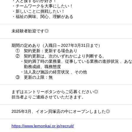
・人と接するのが好き！
・チームワークを大事にしたい！
・新しいことに挑戦したい！
・福祉の興味、関心、理解がある
未経験者歓迎です◎
期間の定めあり（入職日～2027年3月31日まで）
① 契約更新：更新する場合あり
② 契約更新は、次のいずれかにより判断する。
・契約満了時の業務量、従事している業務の進捗状況 、あな
勤務成績、職務態度
・法人及び施設の経営状況 、その他
③ 更新の上限：無
まずはエントリーボタンからご応募ください◎
担当者よりご連絡させていただきます。
2025年3月、イオン貝塚店の中にオープンしました◎
https://www.lemonkai.or.jp/recruit/