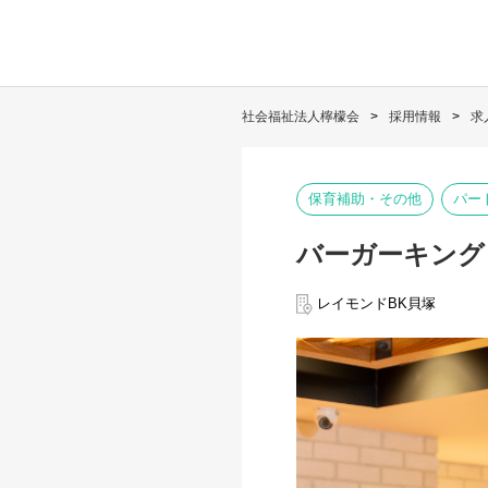
社会福祉法人檸檬会
採用情報
求
保育補助・その他
パー
バーガーキング
レイモンドBK貝塚