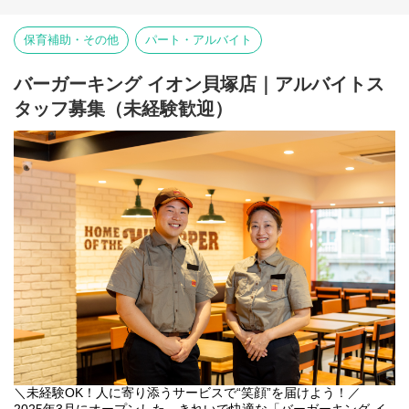
【仕事内容】
※変更の範囲：法人の定める業務
店舗での接客・調理業務を行いながら、利用者さまへの就労支援
保育補助・その他
パート・アルバイト
を担当していただきます。
・利用者さまへの作業指導・声かけ・サポート
・接客・調理など店舗業務
バーガーキング イオン貝塚店｜アルバイトス
・店舗スタッフ、サービス管理責任者との連携
タッフ募集（未経験歓迎）
・利用者さまの成長に合わせた支援や環境づくり
福祉経験を活かしたい方はもちろん、接客・飲食業で培ったコミ
ュニケーション力や育成経験も活かせる仕事です。障がい福祉未
経験の方も、サービス管理責任者をはじめとした先輩職員がしっ
かりサポートしますので、安心してスタートできます。
また、飲食業界では珍しい1店舗あたり正職員5名体制（既存店舗
実績）のため、一人に負担が偏りにくく、チームで協力しながら
支援・店舗運営に取り組める環境です。
見学も随時受け付けています。まずは職場の雰囲気をご覧いただ
き、私たちの「飲食×障がい福祉」という新しい挑戦をぜひ体感し
てください。
【職員の1週間のシフト例】
下記はシフト例です。
シフトの中で有給休暇5日以上取得可能です★
＼未経験OK！人に寄り添うサービスで“笑顔”を届けよう！／
◎職員A
2025年3月にオープンした、きれいで快適な「バーガーキング イ