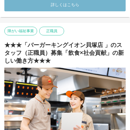
ハンバーガーづくりの補助や、商品の受け渡し、店内の片付けな
詳しくはこちら
ど、店舗運営に関わるお仕事を担当していただきます。
「飲食店で働いたことがない」
「接客は少し不安」
「久しぶりのお仕事で心配」
障がい福祉事業
正職員
そんな方もご安心ください。
世界基準のわかりやすいマニュアルと、支援員・店舗スタッフの
★★★「バーガーキングイオン貝塚店 」のス
サポートがあるので、できることから少しずつスタートできま
タッフ（正職員）募集「飲食×社会貢献」の新
す。はじめは洗い物や後片付け、簡単な調理補助などから慣れて
いき、少しずつ接客や商品づくりにもチャレンジできます。
しい働き方★★★
実際の店舗で、一般のお客様と関わりながら働けるため、一般就
労に向けて必要な「働く力」「接客スキル」「チームで協力する
力」を身につけることができます。
食事補助もあり、バーガーキングならではの雰囲気を感じなが
ら、楽しく前向きに働ける環境です◎