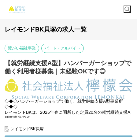
レイモンドBK貝塚の求人一覧
障がい福祉事業
パート・アルバイト
【就労継続支援A型】ハンバーガーショップで
働く利用者様募集｜未経験OKです◎
◇◆◇ハンバーガーショップで働く、就労継続支援A型事業所
◇◆◇
レイモンドBKは、2025年春に開所した定員20名の就労継続支援A
型事業所です。
お仕事の舞台は、世界的に有名なハンバーガーショップ「バーガ
レイモンドBK貝塚
ーキング」。