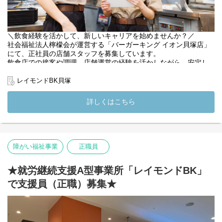
＼飲食経験を活かして、新しいキャリアを始めませんか？／
社会福祉法人檸檬会が運営する「バーガーキング イオン貝塚店」
にて、正社員の店舗スタッフを募集しています。
飲食店での接客や調理、店舗運営の経験を活かしながら、安定し
た環境で長く働ける職場です。
既存店舗では、飲食業界では珍しく1店舗あたり正職員5名体制で
レイモンドBK貝塚
運営しています。一人に業務負担が偏りにくく、困ったときはす
ぐに相談できる環境です。年間休日122日、残業も少なく、仕事と
詳しくはこちら
プライベートを両立しながら働けます。
社会福祉法人が運営する店舗ですので、障がいのあるスタッフへ
の支援は入職後に徐々に学べる環境です。飲食業務をしながら障
がい福祉の経験も積める、新しいお店づくりに携わっていただけ
障がい福祉事業
正職員
ます。
【仕事内容】
★就労継続支援A型事業所「レイモンドBK」
バーガーキング店舗における運営業務全般をお任せします。
で支援員（正職）募集★
・接客、レジ対応
・ハンバーガーやサイドメニューの調理
・店内清掃、衛生管理
・食材・備品の在庫管理、発注
・スタッフの育成、シフト管理