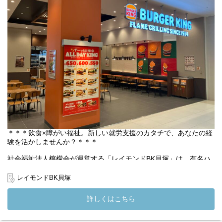
・店舗運営に関わる各種業務
ご経験やスキルに応じて、リーダー業務や店舗運営にも携わって
いただきます。
【職員の1週間のシフト例】
下記はシフト例です。
シフトの中で有給休暇5日以上取得可能です★
◎職員A
月：12～21時
火：12～21時
水：10～19時
木：お休み
金：9～18時
土：9～18時
＊＊＊飲食×障がい福祉。新しい就労支援のカタチで、あなたの経
日：お休み
験を活かしませんか？＊＊＊
◎職員B
月：12～21時
社会福祉法人檸檬会が運営する「レイモンドBK貝塚」は、有名ハ
火：9～18時
ンバーガーチェーンの店舗を活用した就労継続支援A型事業所で
水：お休み
す。
レイモンドBK貝塚
木：お休み
利用者さまは実際の店舗で接客や調理を行い、働く力を身につけ
金：12～21時
ています。あなたには、サービス管理責任者や店長と連携しなが
詳しくはこちら
土：12～21時
ら、利用者さまが安心して働き、成長できるようサポートしてい
日：11～20時
ただきます。