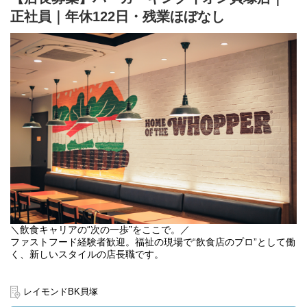
正社員｜年休122日・残業ほぼなし
＼飲食キャリアの“次の一歩”をここで。／
ファストフード経験者歓迎。福祉の現場で“飲食店のプロ”として働
く、新しいスタイルの店長職です。
飲食店のスキルを活かして、「誰かの人生にプラスを与える仕
事」をしませんか？私たちは、就労継続支援A型事業を行う社会福
レイモンドBK貝塚
祉法人です。一般的な飲食店とは異なり、店舗自体が“就労支援の