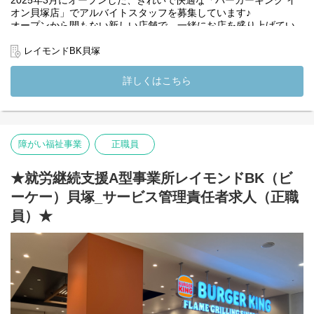
月：12～21時
オン貝塚店」でアルバイトスタッフを募集しています♪
火：12～21時
オープンから間もない新しい店舗で、一緒にお店を盛り上げてい
水：10～19時
きましょう！
木：お休み
レイモンドBK貝塚
金：9～18時
【業務内容】
土：9～18時
バーガーキングでの接客、調理、清掃など、店舗運営全般をお任
詳しくはこちら
日：お休み
せします。
◎職員B
ホールスタッフとしてお客様をお迎えする役割や、キッチンスタ
月：12～21時
ッフとして商品の調理を行う役割など、適性に応じて配属しま
火：9～18時
す。
水：お休み
障がい福祉事業
正職員
木：お休み
この店舗は、社会福祉法人檸檬会が運営する福祉施設でもありま
金：12～21時
す。
土：12～21時
店舗には福祉のプロも在籍しており、飲食のお仕事を通して「人
★就労継続支援A型事業所レイモンドBK（ビ
日：11～20時
を支える」「共に働く」といった福祉の考え方も学ぶことができ
ーケー）貝塚_サービス管理責任者求人（正職
ます。
「福祉に興味があるけれど、まずは身近なところから経験してみ
員）★
（変更の範囲）法人の定める業務
たい」
そんな方にもぴったりの職場です！
未経験の方でもしっかりサポートしますのでご安心ください◎
仲間と一緒に成長できる環境で、新しい一歩を踏み出しません
か？