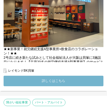
※利用者様としてご応募ご希望の方へ※
就労継続支援A型の利用者様としてのご利用を希望される方は、通
常のアルバイト応募とはご案内が異なります。別途ご案内いたし
ますので、ご応募の際にその旨をお知らせください。
(変更の範囲）法人の定める業務
★★新事業！就労継続支援A型事業所×飲食店のコラボレーショ
ン！★★
2号店に続き新たな試みとして社会福祉法人が大阪は貝塚に3施設
目になります！【定員20名の就労継続支援A型事業所】のサービス
管理責任者を募集いたします◎
レイモンドBK貝塚
ハンバーガーショップで勤務する利用者さま、利用者さまを支え
る支援員と共にご勤務いただきます。雇用契約にもとづく就労が
詳しくはこちら
可能な障がいをお持ちの利用者さまに対して、目標に基づいた個
別支援計画の作成、計画書に基づいた支援とサポート管理を行い
ます。
・事業所の利用者の計画書作成
障がい福祉事業
パート・アルバイト
・相談業務