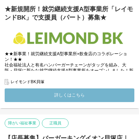
・各種書類の作成
・利用者との面談
★新規開所！就労継続支援A型事業所「レイモ
・その他付随する業務
ンドBK」で支援員（パート）募集★
・店舗の状況に応じてレジ対応など
【専用ソフト導入でサービス管理責任者業務をよりスムーズに】
当事業所では、福祉専用ソフト「ノウビー（knowbe）」を導入し
ています。
個別支援計画の作成や日々の記録がシステム化されており、重複
★★新事業！就労継続支援A型事業所×飲食店のコラボレーショ
入力の手間や計算ミスを徹底排除。
ン！★★
煩雑な事務作業を大幅にカットできるため、支援に比重を置くこ
社会福祉法人と有名ハンバーガーチェーンがタッグを組み、大
とが可能です。
阪・貝塚に新たな就労継続支援A型事業所をオープンしました！新
現場での活気ある運営を楽しみながらも、事務作業はシステムで
しい店舗で、利用者さまの支援を行いながら店舗スタッフとして
スマートに完結。
も活躍いただける生活支援員を募集しています。
レイモンドBK貝塚
メリハリのある働き方で、支援と運営の両面から事業所を支えて
いただける環境です。
ハンバーガーショップで店舗スタッフとしてご勤務いただきなが
詳しくはこちら
ら、勤務する利用者さまを支援するお仕事です◎サービス管理責
(変更の範囲）法人の定める業務
任者、店長と共に利用者さまを支える支援員としてご勤務いただ
きます。
弁天町・尼崎の既存店への見学も大歓迎です！
障がい福祉事業
正職員
新しい施設で、新しい形の支援はじめませんか？
(変更の範囲）法人の定める業務
【店長募集】バーガーキングイオン貝塚店｜