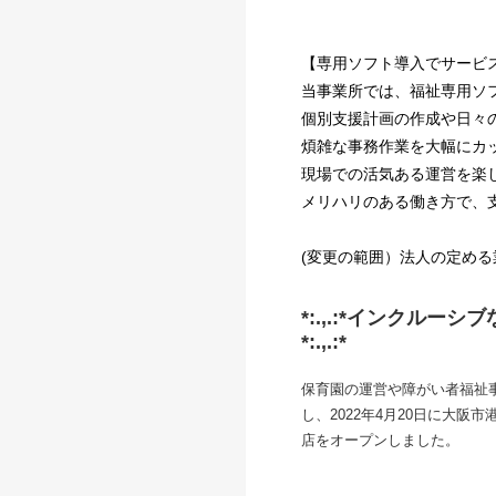
【専用ソフト導入でサービ
当事業所では、福祉専用ソフ
個別支援計画の作成や日々
煩雑な事務作業を大幅にカ
現場での活気ある運営を楽
メリハリのある働き方で、
(変更の範囲）法人の定める
*:.,.:*インク
*:.,.:*
保育園の運営や障がい者福祉
し、2022年4月20日に大
店をオープンしました。