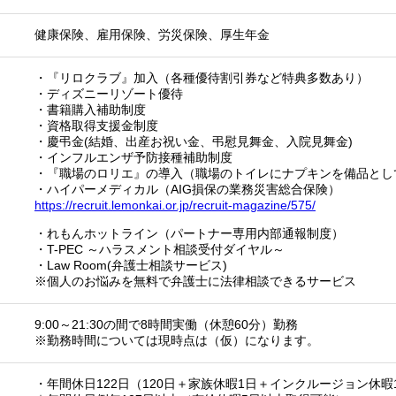
健康保険、雇用保険、労災保険、厚生年金
・『リロクラブ』加入（各種優待割引券など特典多数あり）
・ディズニーリゾート優待
・書籍購入補助制度
・資格取得支援金制度
・慶弔金(結婚、出産お祝い金、弔慰見舞金、入院見舞金)
・インフルエンザ予防接種補助制度
・『職場のロリエ』の導入（職場のトイレにナプキンを備品とし
・ハイパーメディカル（AIG損保の業務災害総合保険）
https://recruit.lemonkai.or.jp/recruit-magazine/575/
・れもんホットライン（パートナー専用内部通報制度）
・T-PEC ～ハラスメント相談受付ダイヤル～
・Law Room(弁護士相談サービス)
※個人のお悩みを無料で弁護士に法律相談できるサービス
9:00～21:30の間で8時間実働（休憩60分）勤務
※勤務時間については現時点は（仮）になります。
・年間休日122日（120日＋家族休暇1日＋インクルージョン休暇