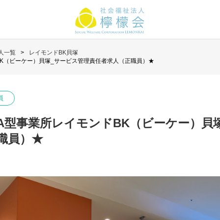
人一覧
レイモンドBK貝塚
BK（ビーケー）貝塚_サービス管理責任者求人（正職員）★
員
A型事業所レイモンドBK（ビーケー）貝
職員）★