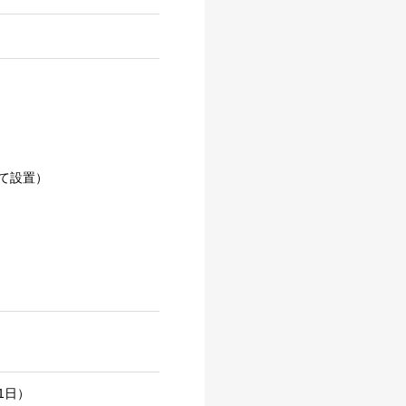
て設置）
1日）