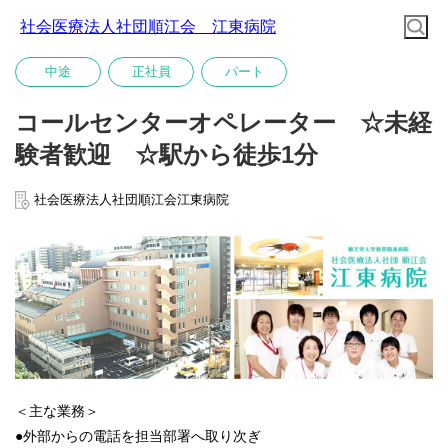
社会医療法人社団順江会 江東病院
中途
正社員
パート
コールセンターオペレーター ☆未経
験者歓迎 ☆駅から徒歩1分
社会医療法人社団順江会江東病院
＜主な業務＞
●外部からの電話を担当部署へ取り次ぎ