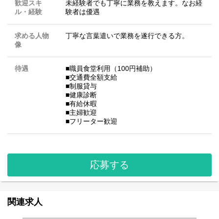
歓迎スキ
未経験者でも丁寧に業務を教えます。なお経
ル・経験
験者は優遇
求める人物
丁寧な言葉遣いで業務を遂行できる方。
像
待遇
■職員食堂利用（100円補助）
■交通費全額支給
■制服貸与
■健康診断
■有給休暇
■主婦歓迎
■フリーター歓迎
応募する
関連求人