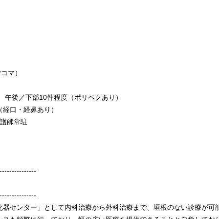
2コマ）
 午後／下部10件程度（ポリペクあり）
（経口・経鼻あり）
護師常駐
）
---------------
---------------
化器センター」として内科治療から外科治療まで、垣根のない診療が可