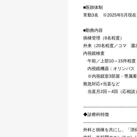
■医師体制
常勤3名 ※2025年5月現在
■勤務内容
病棟管理（8名程度）
外来（20名程度／コマ 週
内視鏡検査
午前／上部10～15件程度
内視鏡機器：オリンパス
※内視鏡室3部屋・専属看
救急対応+当直など
当直月2回～4回（応相談
-----------------------------------
◆診療科特徴
-----------------------------------
外科と病棟を共にし、「消