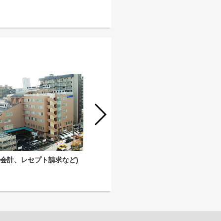
(会計、レセプト請求など)
事務（人事事務)