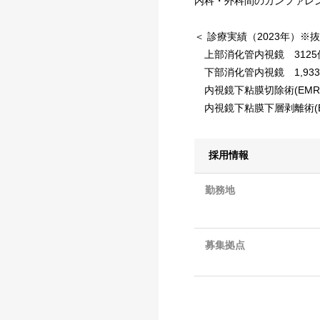
内科・外科間のカンファレ
＜ 診療実績（2023年）※
上部消化管内視鏡 3125
下部消化管内視鏡 1,93
内視鏡下粘膜切除術(EMR)
内視鏡下粘膜下層剥離術(ES
採用情報
勤務地
募集拠点