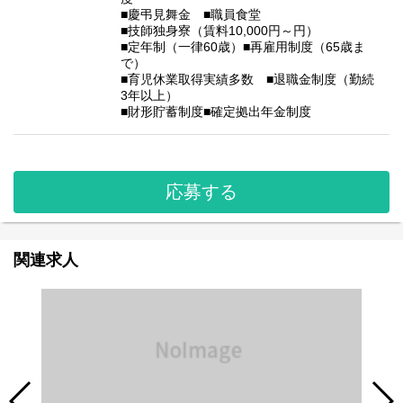
■慶弔見舞金 ■職員食堂
■技師独身寮（賃料10,000円～円）
■定年制（一律60歳）■再雇用制度（65歳ま
で）
■育児休業取得実績多数 ■退職金制度（勤続
3年以上）
■財形貯蓄制度■確定拠出年金制度
応募する
関連求人