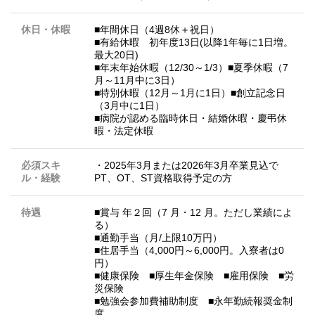
休日・休暇
■年間休日（4週8休＋祝日）
■有給休暇 初年度13日(以降1年毎に1日増。
最大20日)
■年末年始休暇（12/30～1/3）■夏季休暇（7
月～11月中に3日）
■特別休暇（12月～1月に1日）■創立記念日
（3月中に1日）
■病院が認める臨時休日・結婚休暇・慶弔休
暇・法定休暇
必須スキ
・2025年3月または2026年3月卒業見込で
ル・経験
PT、OT、ST資格取得予定の方
待遇
■賞与 年２回（7 月・12 月。ただし業績によ
る）
■通勤手当（月/上限10万円）
■住居手当（4,000円～6,000円。入寮者は0
円）
■健康保険 ■厚生年金保険 ■雇用保険 ■労
災保険
■勉強会参加費補助制度 ■永年勤続報奨金制
度