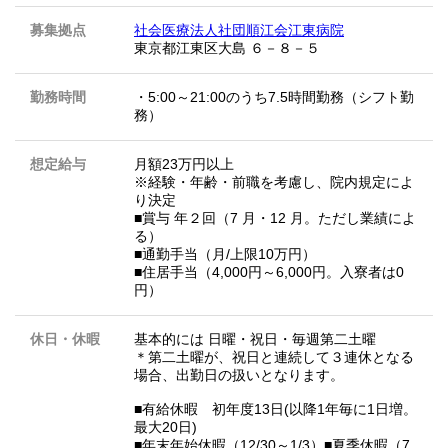
募集拠点
社会医療法人社団順江会江東病院
東京都江東区大島 ６－８－５
勤務時間
・5:00～21:00のうち7.5時間勤務（シフト勤
務）
想定給与
月額23万円以上
※経験・年齢・前職を考慮し、院内規定によ
り決定
■賞与 年２回（7 月・12 月。ただし業績によ
る）
■通勤手当（月/上限10万円）
■住居手当（4,000円～6,000円。入寮者は0
円）
休日・休暇
基本的には 日曜・祝日・毎週第二土曜
＊第二土曜が、祝日と連続して３連休となる
場合、出勤日の扱いとなります。
■有給休暇 初年度13日(以降1年毎に1日増。
最大20日)
■年末年始休暇（12/30～1/3）■夏季休暇（7