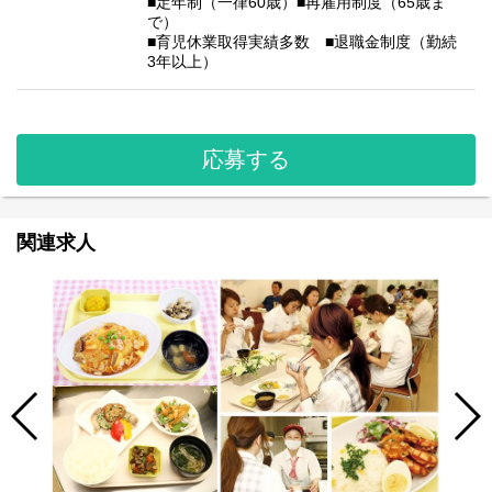
■定年制（一律60歳）■再雇用制度（65歳ま
で）
■育児休業取得実績多数 ■退職金制度（勤続
3年以上）
応募する
関連求人