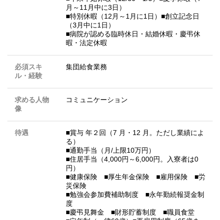
月～11月中に3日）
■特別休暇（12月～1月に1日）■創立記念日
（3月中に1日）
■病院が認める臨時休日・結婚休暇・慶弔休
暇・法定休暇
必須スキ
集団給食業務
ル・経験
求める人物
コミュニケーション
像
待遇
■賞与 年２回（7 月・12 月。ただし業績によ
る）
■通勤手当（月/上限10万円）
■住居手当（4,000円～6,000円。入寮者は0
円）
■健康保険 ■厚生年金保険 ■雇用保険 ■労
災保険
■勉強会参加費補助制度 ■永年勤続報奨金制
度
■慶弔見舞金 ■財形貯蓄制度 ■職員食堂