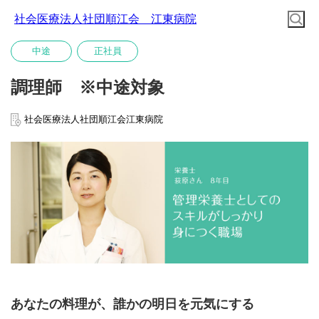
社会医療法人社団順江会 江東病院
中途
正社員
調理師 ※中途対象
社会医療法人社団順江会江東病院
あなたの料理が、誰かの明日を元気にする