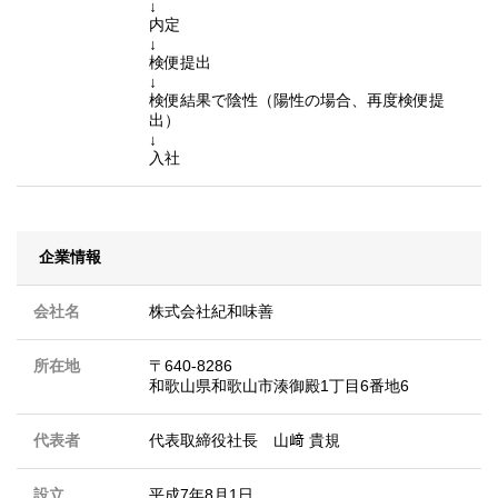
↓
内定
↓
検便提出
↓
検便結果で陰性（陽性の場合、再度検便提
出）
↓
入社
企業情報
会社名
株式会社紀和味善
所在地
〒640-8286
和歌山県和歌山市湊御殿1丁目6番地6
代表者
代表取締役社長 山﨑 貴規
設立
平成7年8月1日