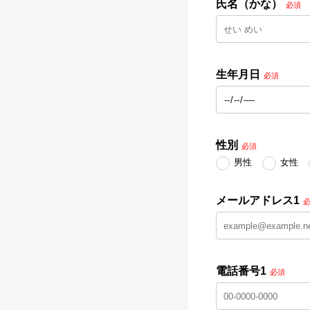
氏名（かな）
必須
生年月日
必須
性別
必須
男性
女性
メールアドレス1
電話番号1
必須