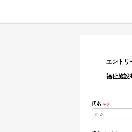
        
        福祉施設等での調理スタッフ（正社員、年間休日115日）

氏名
必須