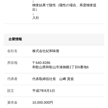
↓
検便結果で陰性（陽性の場合、再度検便提
出）
↓
入社
企業情報
会社名
株式会社紀和味善
所在地
〒640-8286
和歌山県和歌山市湊御殿1丁目6番地6
代表者
代表取締役社長 山﨑 貴規
設立
平成7年8月1日
資本金
10,000,000円