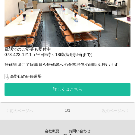
電話でのご応募も受付中！
073-423-1211（平日9時～18時/採用担当まで）
研修道場にて従業員や研修者への食事提供の補助を行います。
◆盛り付け（精進料理：昼夕60食程度、不精進料理：昼夕20食程
度、その他お弁当など）
高野山の研修道場
◆食器や調理器具の洗浄
◆厨房の清掃
詳しくはこちら
◆荷受け・検収検品・在庫管理（納品される食材の受け取り、個
数の確認など）
◇業務の変更範囲：厨房業務全般
1/1
〈 前のページへ
次のページへ 〉
※雇用期間の定めなし
会社概要
お問い合わせ