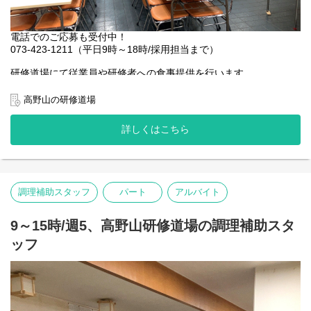
電話でのご応募も受付中！
073-423-1211（平日9時～18時/採用担当まで）
研修道場にて従業員や研修者への食事提供を行います。
◆調理・盛り付け（精進料理：昼夕60食程度、不精進料理：昼夕
20食程度、その他お弁当など）
高野山の研修道場
◆食器や調理器具の洗浄
◆厨房の清掃
詳しくはこちら
◆納品される食材の受け取り、個数の確認
◇業務の変更範囲：厨房業務全般
※雇用期間の定めなし
調理補助スタッフ
パート
アルバイト
9～15時/週5、高野山研修道場の調理補助スタ
ッフ