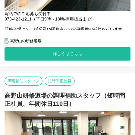
電話でのご応募も受付中！
073-423-1211（平日9時～18時/採用担当まで）
研修道場にて、従業員や研修者への食事提供の補助を行います。
◆盛り付け（精進料理：昼夕60食程度、不精進料理：昼夕20食程
度、その他お弁当など）
高野山の研修道場
◆食器や調理器具の洗浄
◆厨房の清掃
詳しくはこちら
◇業務の変更範囲：厨房業務全般
調理補助スタッフ
短時間正社員
高野山研修道場の調理補助スタッフ（短時間
正社員、年間休日110日）