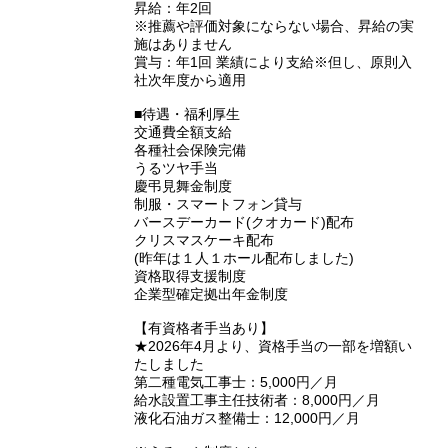
昇給：年2回
※推薦や評価対象にならない場合、昇給の実
施はありません
賞与：年1回 業績により支給※但し、原則入
社次年度から適用
■待遇・福利厚生
交通費全額支給
各種社会保険完備
うるツヤ手当
慶弔見舞金制度
制服・スマートフォン貸与
バースデーカード(クオカード)配布
クリスマスケーキ配布
(昨年は１人１ホール配布しました)
資格取得支援制度
企業型確定拠出年金制度
【有資格者手当あり】
★2026年4月より、資格手当の一部を増額い
たしました
第二種電気工事士：5,000円／月
給水設置工事主任技術者：8,000円／月
液化石油ガス整備士：12,000円／月