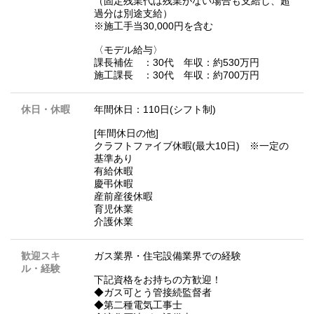
（固定残業代は残業がない場合も支給し、超
過分は別途支給）
※施工手当30,000円を含む
〈モデル給与〉
課長補佐 ：30代 年収：約530万円
施工課長 ：30代 年収：約700万円
休日・休暇
年間休日：110日(シフト制)
[年間休日の他]
クラフトファイブ休暇(最大10日) ※一定の
基準あり
有給休暇
慶弔休暇
産前産後休暇
育児休業
介護休業
歓迎スキ
ガス業界・住宅設備業界での経験
ル・経験
下記資格をお持ちの方歓迎！
◆ガス可とう管接続監督者
◆第二種電気工事士