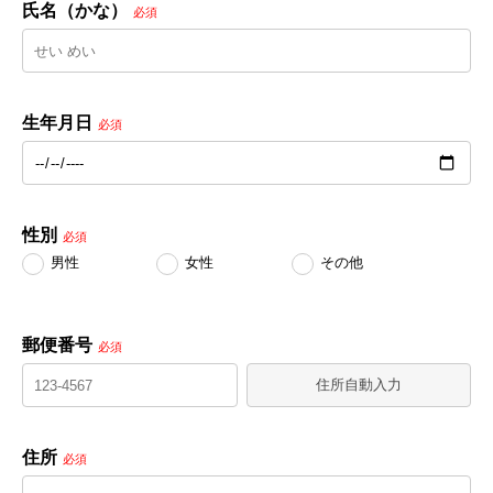
氏名（かな）
必須
生年月日
必須
性別
必須
男性
女性
その他
郵便番号
必須
住所自動入力
住所
必須