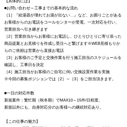
【具体的には】
■お問い合わせ～工事までの基本的な流れ
［1］『給湯器が壊れてお湯が出ない…』など、お困りごとがある
お客様からのお電話をコールセンターが受電。一次対応を行い、
営業担当へ引き継ぎます
［2］営業担当からお客様にお電話し、ひとりひとりに寄り添った
商品提案とお見積りを作成し受注へと繋げます※WEB見積もりか
らのご依頼は営業から直接お電話
［3］お客様のご予定と交換作業を行う施工担当のスケジュールを
確認し、工事日を決定
［4］施工担当がお客様のご自宅に伺い交換設置作業を実施
※今回の募集ポジションでは［2］～［3］をご担当頂きます。
■一日の対応件数
新規案件：繁忙期（秋冬期）でMAX10～15件/日程度。
新規以外にも、自身対応分のお客様への継続対応あり。
【この仕事の魅力】