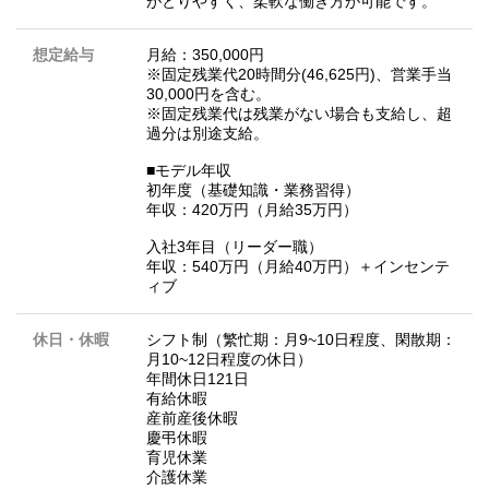
がとりやすく、柔軟な働き方が可能です。
想定給与
月給：350,000円
※固定残業代20時間分(46,625円)、営業手当
30,000円を含む。
※固定残業代は残業がない場合も支給し、超
過分は別途支給。
■モデル年収
初年度（基礎知識・業務習得）
年収：420万円（月給35万円）
入社3年目（リーダー職）
年収：540万円（月給40万円）＋インセンテ
ィブ
休日・休暇
シフト制（繁忙期：月9~10日程度、閑散期：
月10~12日程度の休日）
年間休日121日
有給休暇
産前産後休暇
慶弔休暇
育児休業
介護休業