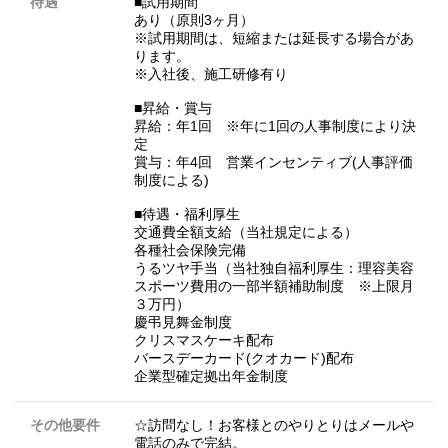
待遇
■試用期間
あり（原則3ヶ月）
※試用期間は、短縮または延長する場合があ
ります。
※入社後、施工研修有り
■昇給・賞与
昇給：年1回 ※年に1回の人事制度により決
定
賞与：年4回 営業インセンティブ(人事評価
制度による)
■待遇・福利厚生
交通費全額支給（当社規定による）
各種社会保険完備
うるツヤ手当（当社独自福利厚生：理容美容
スポーツ費用の一部半額補助制度 ※上限月
３万円）
慶弔見舞金制度
クリスマスケーキ配布
バースデーカード(クオカード)配布
企業型確定拠出年金制度
その他要件
☆訪問なし！お客様とのやりとりはメールや
電話のみで完結。