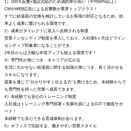
1）100％反響×電話完結のため成約率が高い（平均60%以上）
CMやWEB広告による反響数が業界トップクラス！
すでに給湯器の交換を検討しているお客様の対応となるため、効
率よく成果に繋げられる環境です。
2）成果がダイレクトに収入へ反映される制度
営業インセンティブ制度を導入しており、入社後6ヶ月ほどでイン
センティブ対象者になることができ、
2年目からは大幅な年収アップも狙える環境です！
3）専門性が身につき、キャリアが広がる
生活に欠かせない給湯器に関する知識が身につき、長く活かせる
スキルになります。
提案を通じて“分かりやすく伝える力”も磨けるため、未経験からで
も専門性を持った営業へ成長できます。
4）未経験でも安心のトレーニング制度
入社後はトレーニング専門部署＋先輩社員によるOJTで徹底サポ
ート！
未経験でも安心できる育成体制があります。
5）オフィスで完結する、働きやすい営業スタイル