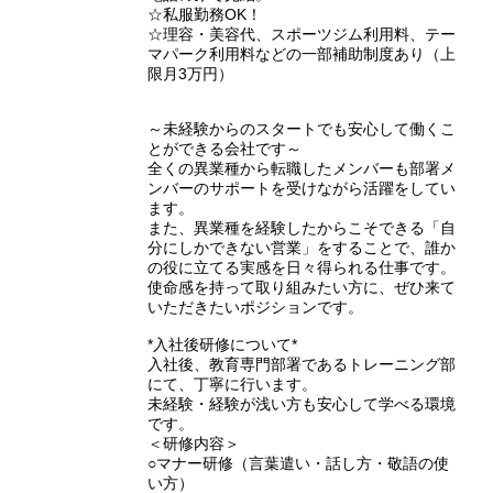
☆私服勤務OK！
☆理容・美容代、スポーツジム利用料、テー
マパーク利用料などの一部補助制度あり（上
限月3万円）
～未経験からのスタートでも安心して働くこ
とができる会社です～
全くの異業種から転職したメンバーも部署メ
ンバーのサポートを受けながら活躍をしてい
ます。
また、異業種を経験したからこそできる「自
分にしかできない営業」をすることで、誰か
の役に立てる実感を日々得られる仕事です。
使命感を持って取り組みたい方に、ぜひ来て
いただきたいポジションです。
*入社後研修について*
入社後、教育専門部署であるトレーニング部
にて、丁寧に行います。
未経験・経験が浅い方も安心して学べる環境
です。
＜研修内容＞
○マナー研修（言葉遣い・話し方・敬語の使
い方）