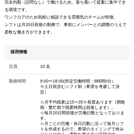
完全内勤（訪問なし）で働けるため、落ち着いて提案に集中でき
る環境です。
ワンフロアのため気軽に相談できる雰囲気のチームが特徴。
シフトは月20日前後の勤務で、事前にメンバーとの調整のうえで
柔軟な働き方ができます。
採用情報
定員
10 名
勤務時間
9:00〜18:00(所定労働時間：8時間0分）
※土日祝含むシフト制（希望を考慮して決
定）
☆月平均残業は15〜20ｈ程度あります（閑散
期・繁忙期で残業時間は前後します）。
☆毎月20日間前後が労働日数となっておりま
す。
☆月ごとの労働・休日日数に沿って毎月シフ
トを作成するので、希望のタイミングで休み