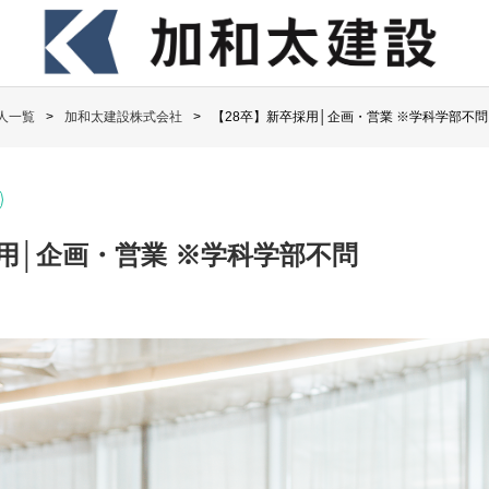
人一覧
加和太建設株式会社
【28卒】新卒採用│企画・営業 ※学科学部不問
用│企画・営業 ※学科学部不問