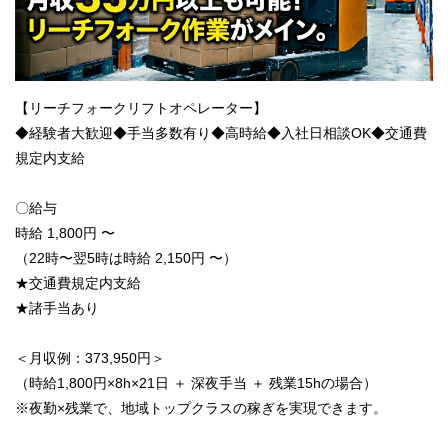
【リーチフォークリフトオペレーター】
◆経験者大歓迎◆手当多数有り◆高時給◆入社日相談OK◆交通費
規定内支給
〇給与
時給 1,800円 〜
（22時〜翌5時は時給 2,150円 〜）
★交通費規定内支給
★諸手当あり
＜月収例：373,950円＞
（時給1,800円×8h×21日 ＋ 深夜手当 ＋ 残業15hの場合）
※夜勤×残業で、地域トップクラスの稼ぎを実現できます。