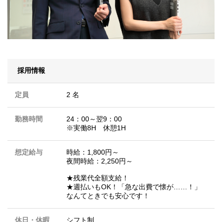
採用情報
定員
2 名
勤務時間
24：00～翌9：00
※実働8H 休憩1H
想定給与
時給：1,800円～
夜間時給：2,250円～
★残業代全額支給！
★週払いもOK！「急な出費で懐が……！」
なんてときでも安心です！
休日・休暇
シフト制