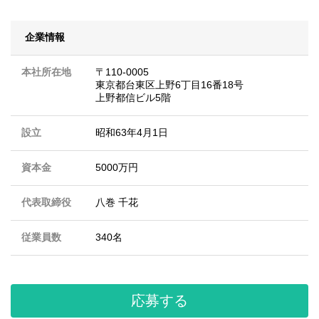
企業情報
本社所在地
〒110-0005
東京都台東区上野6丁目16番18号
上野都信ビル5階
設立
昭和63年4月1日
資本金
5000万円
代表取締役
八巻 千花
従業員数
340名
応募する