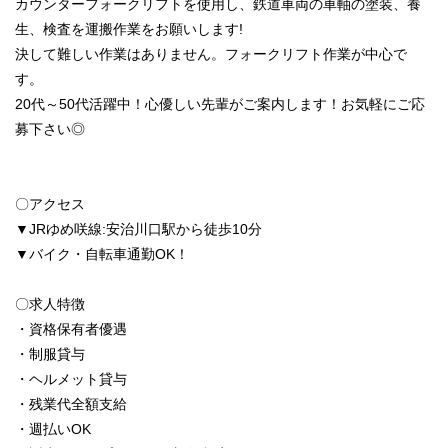
カウンターフォークリフトを使用し、鉄道車両の車軸の塗装、養
生、検査を運搬作業をお願いします!
決して難しい作業はありません。フォークリフト作業が中心で
す。
20代～50代活躍中！心優しい先輩がご案内します！お気軽にご応
募下さい◎
〇アクセス
▼JRゆめ咲線:安治川口駅から徒歩10分
▼バイク・自転車通勤OK！
〇求人特徴
・資格保有者優遇
・制服貸与
・ヘルメット貸与
・残業代全額支給
・週払いOK