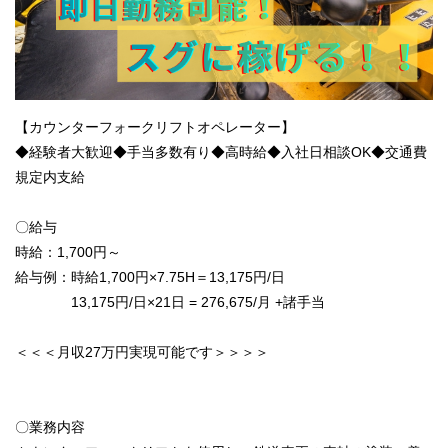
【カウンターフォークリフトオペレーター】
◆経験者大歓迎◆手当多数有り◆高時給◆入社日相談OK◆交通費
規定内支給
〇給与
時給：1,700円～
給与例：時給1,700円×7.75H＝13,175円/日
13,175円/日×21日 = 276,675/月 +諸手当
＜＜＜月収27万円実現可能です＞＞＞＞
〇業務内容