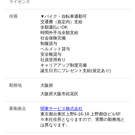
ライセンス
待遇
▼バイク・自転車通勤可
交通費（規定内）支給
全額週払いOK
時間外手当全額支給
社会保険完備
制服貸与
ヘルメット貸与
安全靴貸与
社員登用有り
キャリアアップ制度完備
誕生日月にプレゼント支給(規定あり)
勤務地
大阪府
大阪府大阪市此花区
募集拠点
関東サービス株式会社
東京都台東区上野6-16-18 上野都信ビル5F
※本社住所となりますので、実際の勤務地と
は異なります。