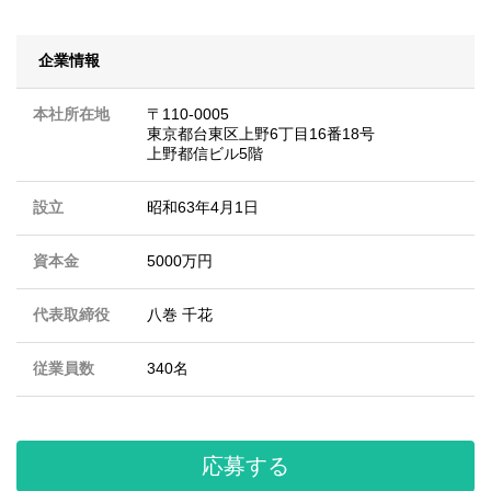
企業情報
本社所在地
〒110-0005
東京都台東区上野6丁目16番18号
上野都信ビル5階
設立
昭和63年4月1日
資本金
5000万円
代表取締役
八巻 千花
従業員数
340名
応募する