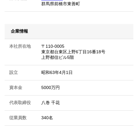
群馬県前橋市東善町
企業情報
本社所在地
〒110-0005
東京都台東区上野6丁目16番18号
上野都信ビル5階
設立
昭和63年4月1日
資本金
5000万円
代表取締役
八巻 千花
従業員数
340名