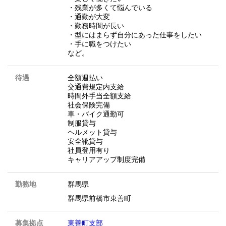
・残業が多くて悩んでいる
・通勤が大変
・勤務時間が長い
・型にはまらず自分にあった仕事をしたい
・手に職をつけたい
など。
待遇
全額週払い
交通費規定内支給
時間外手当全額支給
社会保険完備
車・バイク通勤可
制服貸与
ヘルメット貸与
安全靴貸与
社員登用有り
キャリアアップ制度完備
勤務地
群馬県
群馬県前橋市東善町
募集拠点
東善町支部