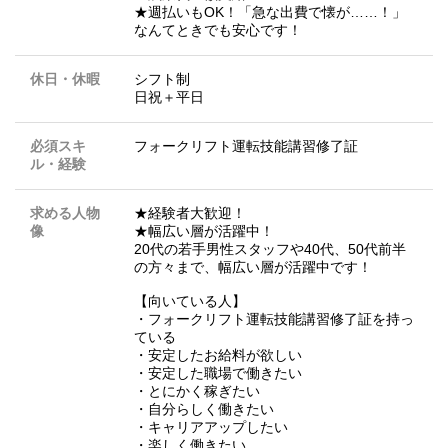
★週払いもOK！「急な出費で懐が……！」
なんてときでも安心です！
休日・休暇
シフト制
日祝＋平日
必須スキ
フォークリフト運転技能講習修了証
ル・経験
求める人物
★経験者大歓迎！
像
★幅広い層が活躍中！
20代の若手男性スタッフや40代、50代前半
の方々まで、幅広い層が活躍中です！
【向いている人】
・フォークリフト運転技能講習修了証を持っ
ている
・安定したお給料が欲しい
・安定した職場で働きたい
・とにかく稼ぎたい
・自分らしく働きたい
・キャリアアップしたい
・楽しく働きたい