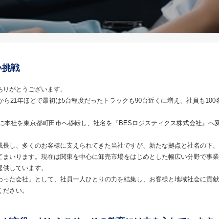
い挑戦
ありがとうございます。
こから21年ほどで最初は5台程度だったトラックも90台近くに増え、社員も10
0月に本社を東京都町田市へ移転し、社名を『BESロジスティクス株式会社』
成長し、多くのお客様に支えられてきた当社ですが、新たな拠点と社名の下、
てまいります。現在は関東を中心に卸売市場をはじめとした幅広い分野で事業
提供しています。
わった会社」として、社員一人ひとりの力を結集し、お客様と地域社会に貢献
ください。