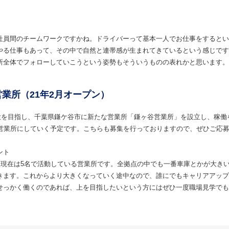
社員間のチームワークですかね。ドライバーって基本一人でお仕事をするとい
やる仕事もあって、その中で自然と連帯感が生まれてきているという感じです
所全体でフォローしていこうという姿勢もそういうものの表れかと思います。
業所（21年2月オープン）
拡大を目指し、千葉県鎌ケ谷市に新たな営業所「鎌ヶ谷営業所」を設立し、稼働
の営業所にしていく予定です。こちらも募集を行っておりますので、ぜひご応
ント
、現在は5名で活動している営業所です。全拠点の中でも一番車庫とかが大きい
きます。これからより大きくなっていく途中なので、誰にでもキャリアアップ
せっかく働くのであれば、上を目指したいという方にはぜひ一度職場見学でも