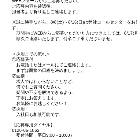
WEBフォームからご応募ください。
ご応募内容を確認後、
担当者より折り返しご連絡します。
※誠に勝手ながら、8/8(土)～8/16(日)は弊社コールセンター
す。
期間中にWEBからご応募いただいた方につきましては、8/17(
順次ご連絡いたします。何卒ご了承くださいませ。
＜採用までの流れ＞
①応募受付
お電話またはメールにてご連絡します。
まずは面接の日程を決めましょう。
②面接
求人ではわからないことなど、
何でもご質問ください。
疑問や不安を解消できるよう、
丁寧にお答えします。
お気軽にお越しください！
③採用！
入社日も相談可能です。
【応募専用ダイヤル】
0120-05-1862
（受付時間 平日9:00～18:00）