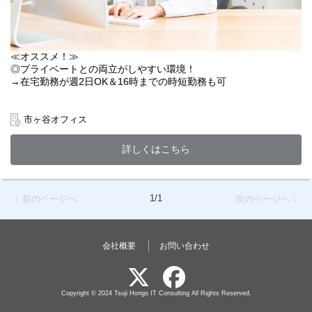
≪オススメ！≫
◎プライベートとの両立がしやすい環境！
→在宅勤務が週2日OK＆16時までの時短勤務も可
◎安心して、腰を据えて長く働きたい方にお勧め！
→当社は業界最大手「辻本郷税理士法人グループ」の一員！「伊
市ヶ谷オフィス
藤忠商事」との資本業務提携も推進しており、経営基盤が強固で
安心感があります。
詳しくはこちら
◎「まずは職場の雰囲気を見てから正社員を目指したい」という
方も大歓迎！
入社から半年後には正社員化の可能性もございますので、腰を据
1/1
〈 前のページへ
次のページへ 〉
えて長く活躍したい方を全力でサポートします！
ーーーーーーー
会社概要
お問い合わせ
≪主な業務内容≫
営業メンバーがスムーズに活動できるよう、事務サイドからバッ
クアップをお願いします！
「誰かの役に立ちたい」「周りとコミュニケーションを取りなが
Copyright © 2024 Tsuji Hongo IT Consulting All Rights Reserved.
ら進めたい」という方にピッタリのお仕事です。