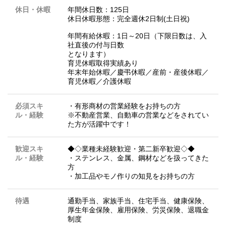
休日・休暇
年間休日数：125日
休日休暇形態：完全週休2日制(土日祝)
年間有給休暇：1日～20日（下限日数は、入
社直後の付与日数
となります）
育児休暇取得実績あり
年末年始休暇／慶弔休暇／産前・産後休暇／
育児休暇／介護休暇
必須スキ
・有形商材の営業経験をお持ちの方
ル・経験
※不動産営業、自動車の営業などをされてい
た方が活躍中です！
歓迎スキ
◆◇業種未経験歓迎・第二新卒歓迎◇◆
ル・経験
・ステンレス、金属、鋼材などを扱ってきた
方
・加工品やモノ作りの知見をお持ちの方
待遇
通勤手当、家族手当、住宅手当、健康保険、
厚生年金保険、雇用保険、労災保険、退職金
制度