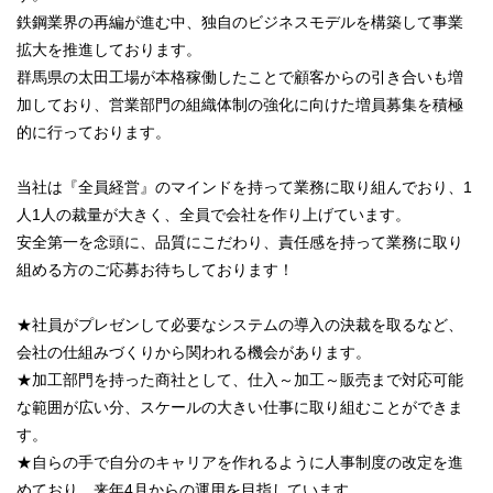
鉄鋼業界の再編が進む中、独自のビジネスモデルを構築して事業
拡大を推進しております。
群馬県の太田工場が本格稼働したことで顧客からの引き合いも増
加しており、営業部門の組織体制の強化に向けた増員募集を積極
的に行っております。
当社は『全員経営』のマインドを持って業務に取り組んでおり、1
人1人の裁量が大きく、全員で会社を作り上げています。
安全第一を念頭に、品質にこだわり、責任感を持って業務に取り
組める方のご応募お待ちしております！
★社員がプレゼンして必要なシステムの導入の決裁を取るなど、
会社の仕組みづくりから関われる機会があります。
★加工部門を持った商社として、仕入～加工～販売まで対応可能
な範囲が広い分、スケールの大きい仕事に取り組むことができま
す。
★自らの手で自分のキャリアを作れるように人事制度の改定を進
めており、来年4月からの運用を目指しています。