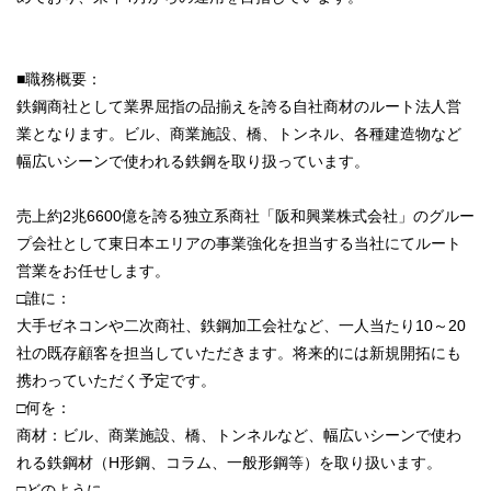
■職務概要：
鉄鋼商社として業界屈指の品揃えを誇る自社商材のルート法人営
業となります。ビル、商業施設、橋、トンネル、各種建造物など
幅広いシーンで使われる鉄鋼を取り扱っています。
売上約2兆6600億を誇る独立系商社「阪和興業株式会社」のグルー
プ会社として東日本エリアの事業強化を担当する当社にてルート
営業をお任せします。
□誰に：
大手ゼネコンや二次商社、鉄鋼加工会社など、一人当たり10～20
社の既存顧客を担当していただきます。将来的には新規開拓にも
携わっていただく予定です。
□何を：
商材：ビル、商業施設、橋、トンネルなど、幅広いシーンで使わ
れる鉄鋼材（H形鋼、コラム、一般形鋼等）を取り扱います。
□どのように