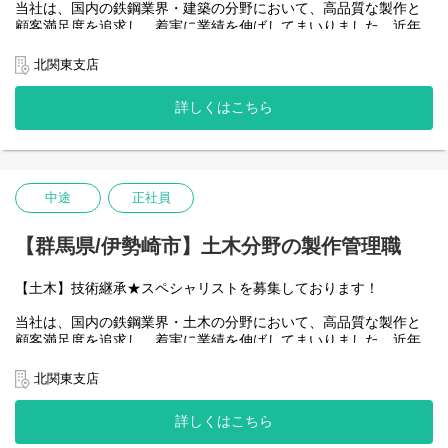
当社は、国内の鉄鋼業界・建築の分野において、高品質な製作と
★社員がプレゼンして必要なシステムの導入の決裁を取るなど、
顧客満足度を追求し、着実に業績を伸ばしてまいりました。近年
会社の仕組みづくりから関われる機会があります。
では、お客様からの受注増加や事業領域の拡大に伴い、組織体制
★加工部門を持った商社として、仕入～加工～販売まで対応可能
の強化が急務となっています。また、顧客ニーズが多様化する中
北関東支店
な範囲が広い分、スケールの大きい仕事に取り組むことができま
で、お客様の課題解決に最適な、より専門性の高い技術提案が求
す。
められています。そこで今回、次世代を担うリーダー育成を目的
★自らの手で自分のキャリアを作れるように人事制度の改定を進
詳しくはこちら
とした増員募集を行うことになりました。経験豊富な方はもちろ
めており、来年4月からの運用を目指しています。
ん、これから経験を積んでリーダーを目指したいという意欲的な
方も歓迎いたします。私たちと共に、より高品質な技術の提供体
■職務概要：
制を構築し、お客様の期待を超える価値を提供していきましょ
鉄鋼商社として業界屈指の品揃えを誇る自社商材のルート法人営
う。
中途
正社員
業となります。ビル、商業施設、橋、トンネル、各種建造物など
■役割と期待内容
幅広いシーンで使われる鉄鋼を取り扱っています。
【群馬県/伊勢崎市】土木分野の製作管理職
建築分野における高い技術力と提案力で、顧客の多様なニーズに
売上約2兆6600億を誇る独立系商社「阪和興業株式会社」のグルー
応え、高品質な建築技術を実現するリーダー候補として、組織の
プ会社として東日本エリアの事業強化を担当する当社にてルート
【土木】技術継承★スペシャリストを募集しております！
中核を担っていただける方を募集します。具体的には、顧客との
営業をお任せします。
打ち合わせから、設計図面に基づいた製作計画の立案と工程管
□誰に：
当社は、国内の鉄鋼業界・土木の分野において、高品質な製作と
理、品質管理、安全管理、そして、協力会社との調整まで、幅広
大手ゼネコンや二次商社、鉄鋼加工会社など、一人当たり10～20
顧客満足度を追求し、着実に業績を伸ばしてまいりました。近年
い業務を担っていただきます。将来的には、これまでの経験を活
社の既存顧客を担当していただきます。将来的には新規開拓にも
では、お客様からの受注増加や事業領域の拡大に伴い、組織体制
かしながら、チームのマネジメントや、若手育成、新規事業の企
携わっていただく予定です。
の強化が急務となっています。また、顧客ニーズが多様化する中
北関東支店
画・提案など、組織の中核メンバーとして活躍の場を広げていく
□何を：
で、お客様の課題解決に最適な、より専門性の高い技術提案が求
ことも期待しています。
商材：ビル、商業施設、橋、トンネルなど、幅広いシーンで使わ
められています。そこで今回、次世代を担うリーダー育成を目的
れる鉄鋼材（H形鋼、コラム、一般形鋼等）を取り扱います。
詳しくはこちら
とした増員募集を行うことになりました。経験豊富な方はもちろ
□どのように