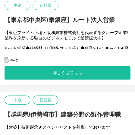
う。
中途
正社員
■役割と期待内容
【東京都中央区/東銀座】ルート法人営業
板金分野における高い技術力と提案力で、顧客の多様なニーズに
応え、高品質な板金技術を実現するリーダー候補として、組織の
【東証プライム上場・阪和興業株式会社を代表するグループ企業/
中核を担っていただける方を募集します。具体的には、顧客との
業界を刷新する独自のビジネスモデルで業績拡大中】
打ち合わせから、設計図面に基づいた製作計画の立案と工程管
理、品質管理、安全管理、そして、協力会社との調整まで、幅広
ルート営業◆鉄鋼材（H形鋼/コラム等）◆残業20～30h＆7.15h勤
い業務を担っていただきます。将来的には、これまでの経験を活
務◆東証プライム上場グループ
かしながら、チームのマネジメントや、若手育成、新規事業の企
本社
画・提案など、組織の中核メンバーとして活躍の場を広げていく
■募集背景：
ことも期待しています。
当社は阪和興業グループの挑戦としてできた新しい形の商社で
詳しくはこちら
す。
鉄鋼業界の再編が進む中、独自のビジネスモデルを構築して事業
拡大を推進しております。
群馬県の太田工場が本格稼働したことで顧客からの引き合いも増
加しており、営業部門の組織体制の強化に向けた増員募集を積極
中途
正社員
的に行っております。
当社は『全員経営』のマインドを持って業務に取り組んでおり、1
【群馬県/伊勢崎市】建築分野の製作管理職
人1人の裁量が大きく、全員で会社を作り上げています。
安全第一を念頭に、品質にこだわり、責任感を持って業務に取り
【建築】技術継承★スペシャリストを募集しております！
組める方のご応募お待ちしております！