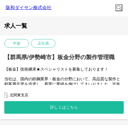
阪和ダイサン株式会社
求人一覧
中途
正社員
【群馬県/伊勢崎市】板金分野の製作管理職
【板金】技術継承★スペシャリストを募集しております！
当社は、国内の鉄鋼業界・板金の分野において、高品質な製作と
顧客満足度を追求し、着実に業績を伸ばしてまいりました。近年
では、お客様からの受注増加や事業領域の拡大に伴い、組織体制
の強化が急務となっています。また、顧客ニーズが多様化する中
北関東支店
で、お客様の課題解決に最適な、より専門性の高い技術提案が求
められています。そこで今回、次世代を担うリーダー育成を目的
詳しくはこちら
とした増員募集を行うことになりました。経験豊富な方はもちろ
ん、これから経験を積んでリーダーを目指したいという意欲的な
方も歓迎いたします。私たちと共に、より高品質な技術の提供体
制を構築し、お客様の期待を超える価値を提供していきましょ