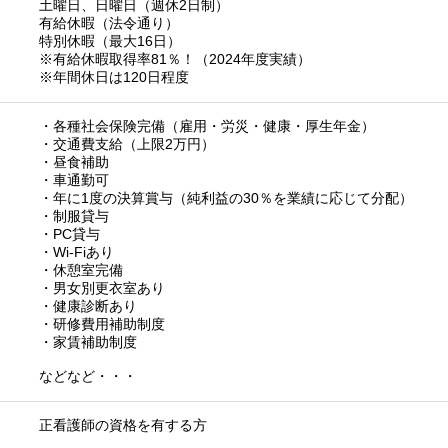
土曜日、日曜日（週休2日制）
有給休暇（法令通り）
特別休暇（最大16日）
※有給休暇取得率81％！（2024年度実績）
※年間休日は120日程度
・各種社会保険完備（雇用・労災・健康・厚生年金）
・交通費支給（上限2万円）
・昼食補助
・車通勤可
・年に1度の決算賞与（純利益の30％を業績に応じて分配）
・制服貸与
・PC貸与
・Wi-Fiあり
・休憩室完備
・男女別更衣室あり
・健康診断あり
・研修費用補助制度
・家賃補助制度
などなど・・・
正看護師の資格を有する方