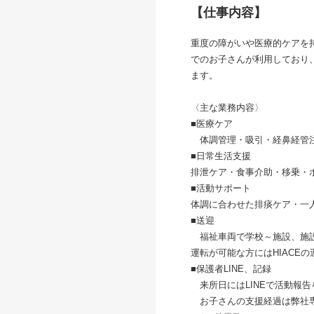
【仕事内容】
重度の障がいや医療的ケアを
でのお子さんが利用しており
ます。
〈主な業務内容〉
■医療ケア
体調管理・吸引・経鼻経管注
■日常生活支援
排泄ケア・食事介助・移乗・
■活動サポート
体調に合わせた排痰ケア・一
■送迎
福祉車両で学校～施設、施設
運転が可能な方にはHIACE
■保護者LINE、記録
来所日にはLINEで活動報告
お子さんの支援経過は弊社専