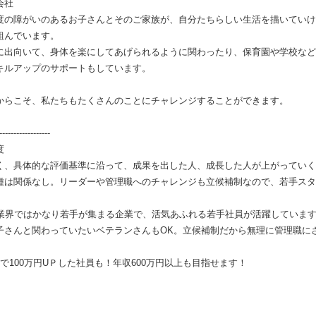
会社
度の障がいのあるお子さんとそのご家族が、自分たちらしい生活を描いていけ
組んでいます。
に出向いて、身体を楽にしてあげられるように関わったり、保育園や学校など
キルアップのサポートもしています。
からこそ、私たちもたくさんのことにチャレンジすることができます。
--------------
度
く、具体的な評価基準に沿って、成果を出した人、成長した人が上がっていく
種は関係なし。リーダーや管理職へのチャレンジも立候補制なので、若手スタ
祉業界ではかなり若手が集まる企業で、活気あふれる若手社員が活躍していま
子さんと関わっていたいベテランさんもOK。立候補制だから無理に管理職に
で100万円UＰした社員も！年収600万円以上も目指せます！