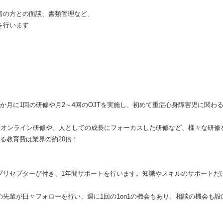
の方との面談、書類管理など、
を行います
か月に1回の研修や月2～4回のOJTを実施し、初めて重症心身障害児に関わ
ngによるオンライン研修や、人としての成長にフォーカスした研修など、様々な研
る教育費は業界の約20倍！
プリセプターが付き、1年間サポートを行います。知識やスキルのサポートだ
先輩が日々フォローを行い、週に1回の1on1の機会もあり、相談の機会も