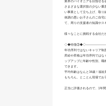
業界のパイオニアを目指せる
さまざまな選択肢の少ない重
い事業として立ち上げ、取り
体調の悪いお子さんのご自宅
て、周りの支援者の知識やス
様々なことに挑戦する会社だ
◇◆特徴③◆◇-------------------------
年功序列ではないキャリア制
昇給や昇格は年功序列ではな
ップアップに年齢や性別、職
できます。
平均年齢はなんと34歳！福
もちろん、とことん現場でお
正当に評価されるので、1年間